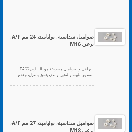
صواميل سداسية، بولياميد، 24 مم A/F،
برغي M16
البراغي والصواميل مصنوعة من النايلون PA66
الصديق للبيئة والمتين والذي يتميز بالعزل، وعدم
المغناطيسية، والعزل الحراري، ومقاومة التآكل.
صواميل سداسية، بولياميد، 27 مم A/F،
برغي M18