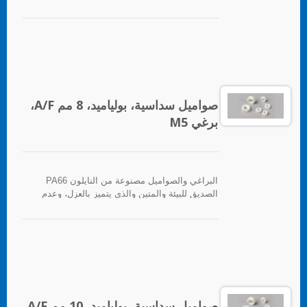
المغناطيسية، والعزل الحراري، ومقاومة التآكل.
صواميل سداسية، بولياميد، 8 مم A/F،
برغي M5
البراغي والصواميل مصنوعة من النايلون PA66
الصديق للبيئة والمتين والذي يتميز بالعزل، وعدم
المغناطيسية، والعزل الحراري، ومقاومة التآكل.
صواميل سداسية، بولياميد، 10 مم A/F،