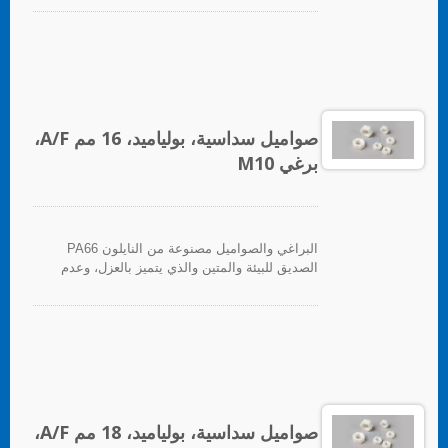
صواميل سداسية، بولياميد، 16 مم A/F،
برغي M10
البراغي والصواميل مصنوعة من النايلون PA66
الصديق للبيئة والمتين والذي يتميز بالعزل، وعدم
المغناطيسية، والعزل الحراري، ومقاومة التآكل.
صواميل سداسية، بولياميد، 18 مم A/F،