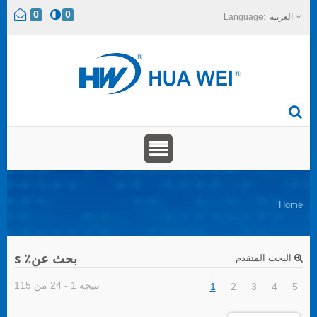
0
0
العربية
Home
بحث عن٪ s
البحث المتقدم
نتيجة 1 - 24 من 115
1
2
3
4
5