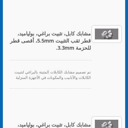
للتطبيق، ما عليك سوى إزالة ورق الدعم وتطبيق
القاعدة على السطح، بعد ذلك يمكن إدخال روابط
الكابلات لتأمين حزم الأسلاك.
مشابك كابل، تثبيت براغي، بولياميد،
قطر ثقب التثبيت 5.5mm، أقصى قطر
للحزمة 3.3mm.
تم تصميم مشابك الكابلات المثبتة بالبراغي لتثبيت
الكابلات والأنابيب والمكونات في الأجهزة المنزلية
والإلكترونيات والأجهزة الكهربائية بشكل عام.
مشابك كابل، تثبيت براغي، بولياميد،