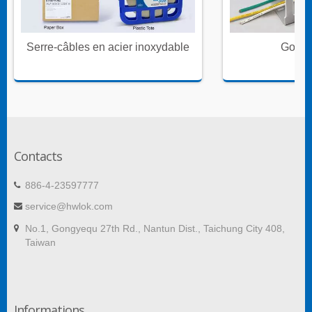
Serre-câbles en acier inoxydable
Goulot
Contacts
886-4-23597777
service@hwlok.com
No.1, Gongyequ 27th Rd., Nantun Dist., Taichung City 408,
Taiwan
Informations