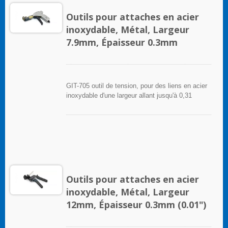
Outils pour attaches en acier
inoxydable, Métal, Largeur
7.9mm, Épaisseur 0.3mm
GIT-705 outil de tension, pour des liens en acier
inoxydable d'une largeur allant jusqu'à 0,31
pouce (7,9 mm), utilise un fonctionnement
manuel pour tendre et couper les liens en acier
inoxydable.Les outils de tensionnement offrent
une utilisation constante sur de nombreux cycles
et des poignées rembourrées ergonomiques
antidérapantes pour le confort et le contrôle.
Outils pour attaches en acier
inoxydable, Métal, Largeur
12mm, Épaisseur 0.3mm (0.01")