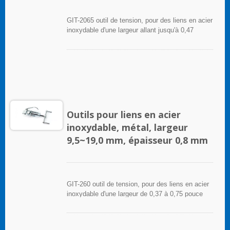
GIT-2065 outil de tension, pour des liens en acier
inoxydable d'une largeur allant jusqu'à 0,47
pouce (12,0 mm), utilise un fonctionnement
manuel pour tendre et couper les liens en acier
inoxydable.Les outils de tensionnement offrent
une utilisation constante sur de nombreux cycles
et des poignées rembourrées ergonomiques
antidérapantes pour le confort et le contrôle.
Outils pour liens en acier
inoxydable, métal, largeur
9,5~19,0 mm, épaisseur 0,8 mm
GIT-260 outil de tension, pour des liens en acier
inoxydable d'une largeur de 0,37 à 0,75 pouce
(9,5~19,0 mm), utilise un fonctionnement manuel
pour tendre et couper les liens en acier
inoxydable.Les outils de tensionnement offrent