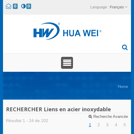
0
0
Français
Home
RECHERCHER Liens en acier inoxydable
Recherche Avancée
Résultat 1 - 24 de 102
1
2
3
4
5