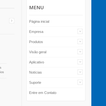
MENU
Página inicial
Empresa
Produtos
Visão geral
Aplicativo
s
ios
Notícias
o
r a
Suporte
A
Entre em Contato
HUA