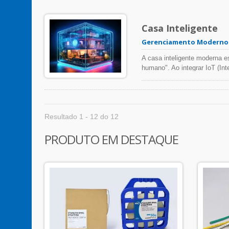
molda o mundo moderno.
Casa Inteligente
Gerenciamento Moderno d
A casa inteligente moderna e
humano". Ao integrar IoT (Int
de automação, as soluções de
de vida. Essa transformação m
casas inteligentes continua a
inteligência.
Resultado 1 - 12 do 12
PRODUTO EM DESTAQUE