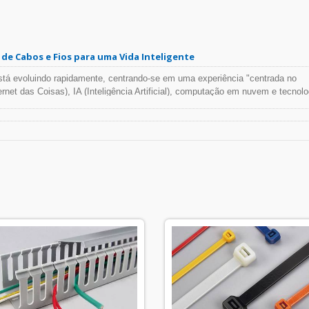
e Cabos e Fios para uma Vida Inteligente
stá evoluindo rapidamente, centrando-se em uma experiência "centrada no
ernet das Coisas), IA (Inteligência Artificial), computação em nuvem e tecnolo
 casa inteligente conectam perfeitamente vários dispositivos dentro do amb
elhora a conveniência, segurança e eficiência na vida cotidiana. A indústria
 se expandir, integrando setores tradicionais e aprimorando a conectividade e