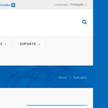
Português
cionados
0
AS
SUPORTE
Home
Aplicativo