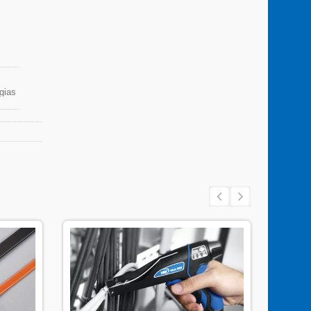
gias
iente
 de
 a