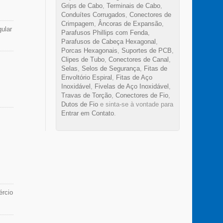
Grips de Cabo
,
Terminais de Cabo
,
iais.
Conduítes Corrugados
,
Conectores de
Crimpagem
,
Âncoras de Expansão
,
ular
Parafusos Phillips com Fenda
,
Parafusos de Cabeça Hexagonal
,
ntes
Porcas Hexagonais
,
Suportes de PCB
,
o
Clipes de Tubo
,
Conectores de Canal
,
es,
Selas
,
Selos de Segurança
,
Fitas de
es
Envoltório Espiral
,
Fitas de Aço
r.
Inoxidável
,
Fivelas de Aço Inoxidável
,
s a
Travas de Torção
,
Conectores de Fio
,
Dutos de Fio
e sinta-se à vontade para
Entrar em Contato
.
ércio
a