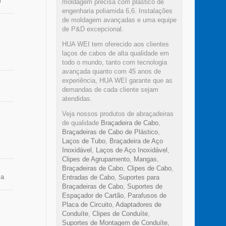
m
moldagem precisa com plástico de
 tipo
rna,
engenharia poliamida 6,6. Instalações
rões
% do
de moldagem avançadas e uma equipe
ha
de P&D excepcional.
as
HUA WEI tem oferecido aos clientes
ção:
laços de cabos de alta qualidade em
todo o mundo, tanto com tecnologia
avançada quanto com 45 anos de
experiência, HUA WEI garante que as
demandas de cada cliente sejam
e
atendidas.
Veja nossos produtos de abraçadeiras
de qualidade
Braçadeira de Cabo
,
Braçadeiras de Cabo de Plástico
,
Laços de Tubo
,
Braçadeira de Aço
Inoxidável
,
Laços de Aço Inoxidável
,
Clipes de Agrupamento
,
Mangas
,
cro
Braçadeiras de Cabo
,
Clipes de Cabo
,
ndo
ia
Entradas de Cabo
,
Suportes para
de
Braçadeiras de Cabo
,
Suportes de
Espaçador de Cartão
,
Parafusos de
ária
Placa de Circuito
,
Adaptadores de
de
Conduíte
,
Clipes de Conduíte
,
os
Suportes de Montagem de Conduíte
,
às