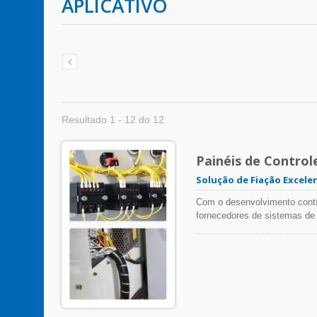
APLICATIVO
Resultado 1 - 12 do 12
Painéis de Control
Solução de Fiação Excele
Com o desenvolvimento contín
fornecedores de sistemas de 
maiores. Como o design e a f
mais curto desde o pedido do
eficiência são questões impo
WEI são adequados para todos
detalhe da engenharia para me
diminuir o custo de retraba
conseguiram economizar esfor