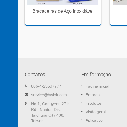
de
Braçadeiras de Aço Inoxidável
eiras
Contatos
Em formação
 de
Clipes de Fio Autoadesivos
886-4-23597777
Página inicial
Fácil de manter os cabos organizados e
service@hwlok.com
Empresa
casa e no escritório.
Produtos
No.1, Gongyequ 27th
a o corte
Rd., Nantun Dist.,
consulte Mais informação
Visão geral
ão ...
Taichung City 408,
Aplicativo
Taiwan