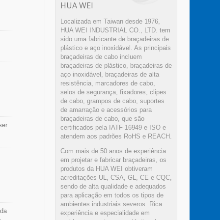
HUA WEI
para
Localizada em Taiwan desde 1976,
tão
HUA WEI INDUSTRIAL CO., LTD. tem
sido uma fabricante de braçadeiras de
ência
plástico e aço inoxidável. As principais
néis
braçadeiras de cabo incluem
vos
braçadeiras de plástico, braçadeiras de
 Os
aço inoxidável, braçadeiras de alta
a
es
resistência, marcadores de cabo,
tema
selos de segurança, fixadores, clipes
da
de cabo, grampos de cabo, suportes
ir o
D e
de amarração e acessórios para
ter a
braçadeiras de cabo, que são
abos
ser
certificados pela IATF 16949 e ISO e
atendem aos padrões RoHS e REACH.
r
ntes
Com mais de 50 anos de experiência
A
pleta
em projetar e fabricar braçadeiras, os
ção
produtos da HUA WEI obtiveram
a, e
acreditações UL, CSA, GL, CE e CQC,
sendo de alta qualidade e adequados
para aplicação em todos os tipos de
os.
ambientes industriais severos. Rica
 da
experiência e especialidade em
em