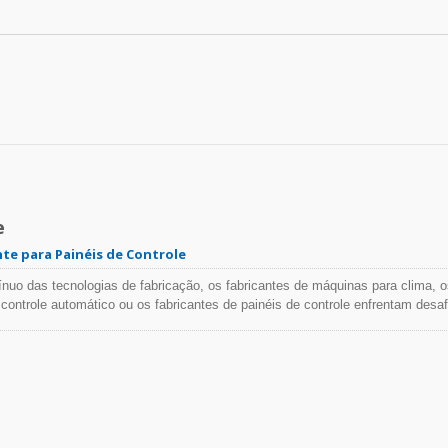
e
nte para Painéis de Controle
uo das tecnologias de fabricação, os fabricantes de máquinas para clima, o
controle automático ou os fabricantes de painéis de controle enfrentam desaf
abricação de painéis de controle mais sofisticados e complicados e o períod
 cliente, design e montagem até a entrega. Como controlar custos e aumenta
rtantes. A alta qualidade e a gama completa de acessórios de fiação da HU
 os tipos de quadros de distribuição e painéis de controle. Enfatizamos o
lhorar a eficiência instalada. Insistimos na alta qualidade dos produtos para
lho. HUA WEI também forneceu ferramentas projetadas ergonomicamente, que
ço e acelerar a instalação. As braçadeiras, dutos de fiação e terminais da 