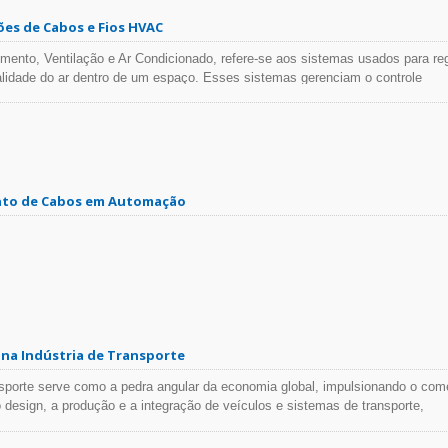
ção e diretrizes para a instalação de sinalização digital em edifícios comerc
es de Cabos e Fios HVAC
ento, Ventilação e Ar Condicionado, refere-se aos sistemas usados para reg
lidade do ar dentro de um espaço. Esses sistemas gerenciam o controle
ssos de aquecimento e resfriamento e são comumente encontrados em ambie
Os sistemas de HVAC geralmente consistem em vários componentes, incluind
bobinas de condensador, compressores, termostatos, ventiladores, capacitor
, filtros, tubos de drenagem e dutos. Entre os reparos de HVAC mais frequent
capacitores, compressores, motores de ventilador ou bobinas de condensado
istemas de bomba de calor estão entre os serviços mais comuns relacionado
nto de Cabos em Automação
na Indústria de Transporte
nsporte serve como a pedra angular da economia global, impulsionando o com
 design, a produção e a integração de veículos e sistemas de transporte,
s ferroviários, aviões, navios e sistemas de transporte público. Sua influênci
olvimento urbano e a inovação tecnológica, tornando-o um domínio vital que