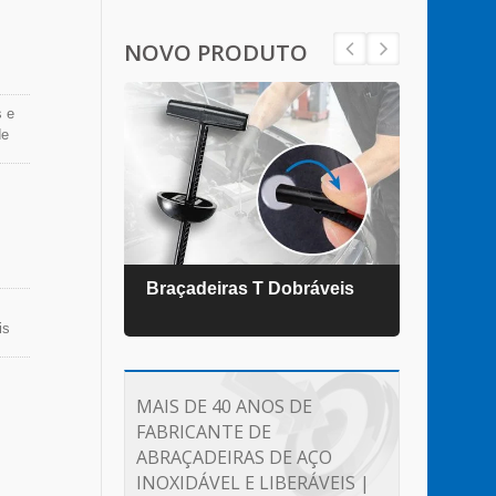
o
 e
NOVO PRODUTO
os
s e
de
éis
mas
 e
a
ecer
fios
EL®
Braçadeiras T Dobráveis
Braç
das a
is
e
ra
MAIS DE 40 ANOS DE
idade
FABRICANTE DE
ABRAÇADEIRAS DE AÇO
ência
de
INOXIDÁVEL E LIBERÁVEIS |