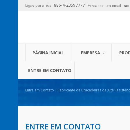
886-4-23597777
Ligue para nós
se
Envia-nos um email
PÁGINA INICIAL
EMPRESA
PRO
ENTRE EM CONTATO
Entre em Contato | Fabricante de Braçadeiras de Alta Resistên
ENTRE EM CONTATO