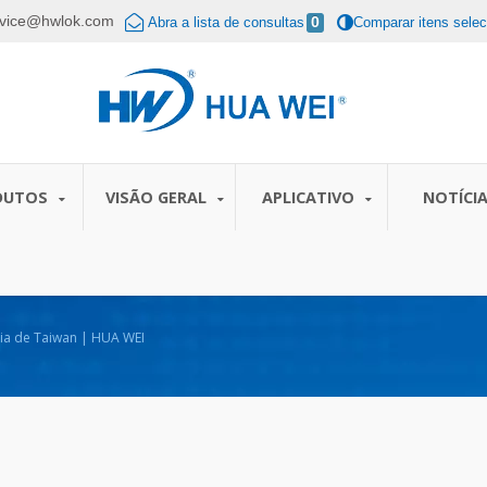
rvice@hwlok.com
Abra a lista de consultas
0
Comparar itens sele
DUTOS
VISÃO GERAL
APLICATIVO
NOTÍCI
cia de Taiwan | HUA WEI