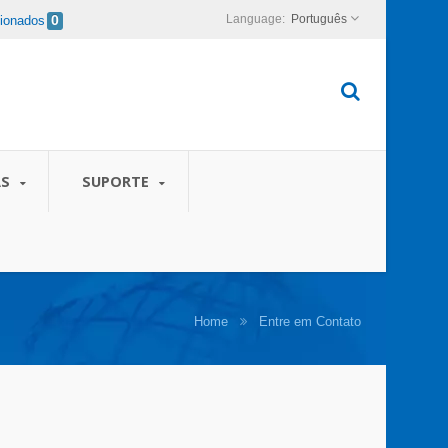
Português
cionados
0
AS
SUPORTE
Home
Entre em Contato