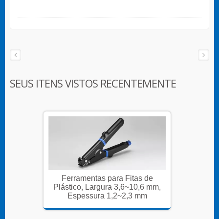
SEUS ITENS VISTOS RECENTEMENTE
s de
Ferramentas para Fitas de
Ferr
,6 mm,
Plástico, Largura 3,6~10,6 mm,
Plásti
mm
Espessura 1,2~2,3 mm
Es