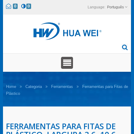
0
0
Português
Home
Categoria
Ferramentas
Ferramentas para Fitas de
Plástico
FERRAMENTAS PARA FITAS DE