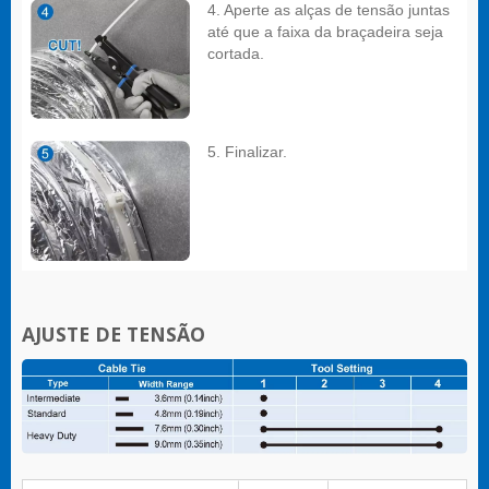
4. Aperte as alças de tensão juntas
até que a faixa da braçadeira seja
cortada.
5. Finalizar.
AJUSTE DE TENSÃO