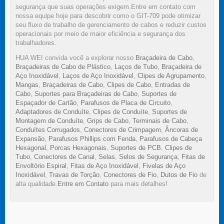
segurança que suas operações exigem.Entre em contato com
nossa equipe hoje para descobrir como o GIT-709 pode otimizar
seu fluxo de trabalho de gerenciamento de cabos e reduzir custos
operacionais por meio de maior eficiência e segurança dos
trabalhadores.
HUA WEI convida você a explorar nosso
Braçadeira de Cabo
,
Braçadeiras de Cabo de Plástico
,
Laços de Tubo
,
Braçadeira de
Aço Inoxidável
,
Laços de Aço Inoxidável
,
Clipes de Agrupamento
,
Mangas
,
Braçadeiras de Cabo
,
Clipes de Cabo
,
Entradas de
Cabo
,
Suportes para Braçadeiras de Cabo
,
Suportes de
Espaçador de Cartão
,
Parafusos de Placa de Circuito
,
Adaptadores de Conduíte
,
Clipes de Conduíte
,
Suportes de
Montagem de Conduíte
,
Grips de Cabo
,
Terminais de Cabo
,
Conduítes Corrugados
,
Conectores de Crimpagem
,
Âncoras de
Expansão
,
Parafusos Phillips com Fenda
,
Parafusos de Cabeça
Hexagonal
,
Porcas Hexagonais
,
Suportes de PCB
,
Clipes de
Tubo
,
Conectores de Canal
,
Selas
,
Selos de Segurança
,
Fitas de
Envoltório Espiral
,
Fitas de Aço Inoxidável
,
Fivelas de Aço
Inoxidável
,
Travas de Torção
,
Conectores de Fio
,
Dutos de Fio
de
alta qualidade.
Entre em Contato
para mais detalhes!