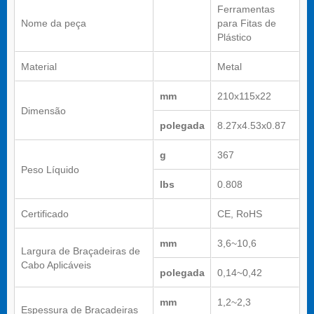
Ferramentas
Nome da peça
para Fitas de
Plástico
Material
Metal
mm
210x115x22
Dimensão
polegada
8.27x4.53x0.87
g
367
Peso Líquido
lbs
0.808
Certificado
CE, RoHS
mm
3,6~10,6
Largura de Braçadeiras de
Cabo Aplicáveis
polegada
0,14~0,42
mm
1,2~2,3
Espessura de Braçadeiras