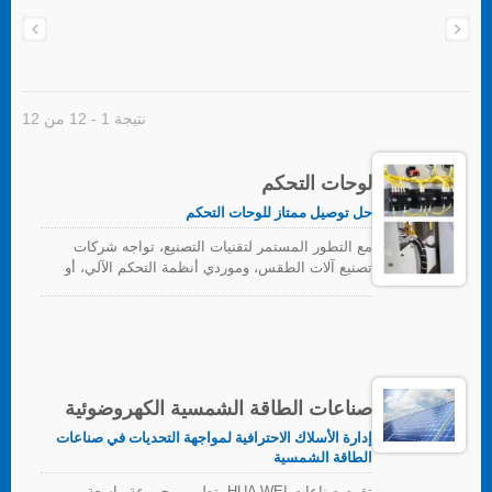
نتيجة 1 - 12 من 12
لوحات التحكم
حل توصيل ممتاز للوحات التحكم
مع التطور المستمر لتقنيات التصنيع، تواجه شركات
تصنيع آلات الطقس، وموردي أنظمة التحكم الآلي، أو
مصنعي لوحات التحكم تحديات أكبر. مثل تصميم وتصنيع
لوحات التحكم الأكثر تعقيدًا وتطورًا، والفترة الزمنية
الأقصر من طلب العميل، والتصميم، والتجميع إلى
التسليم. كيفية التحكم في التكاليف وزيادة الكفاءة هي
قضايا مهمة. تتميز ملحقات الأسلاك عالية الجودة
والمتنوعة من HUA WEI بأنها مناسبة لجميع أنواع
صناعات الطاقة الشمسية الكهروضوئية
لوحات المفاتيح ولوحات التحكم. لقد أكدنا على تفاصيل
الهندسة لتحسين الكفاءة المثبتة. نحن نصر على جودة
إدارة الأسلاك الاحترافية لمواجهة التحديات في صناعات
الطاقة الشمسية
عالية للمنتجات لتقليل تكلفة إعادة العمل. HUA WEI
قدمت أيضًا أدوات مصممة بشكل مريح، والتي حققت
تقوم صناعات HUA WEI بتطوير مجموعة واسعة من