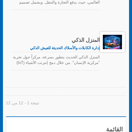
العالمي، حيث يدفع التجارة والتنقل. ويشمل تصميم
وإنتاج ودمج المركبات وأنظمة النقل، بما في ذلك
السيارات، والمركبات الحديدية، والطائرات، والسفن،
وأنظمة النقل العام. يمتد تأثيره ليشمل التجارة، والتنمية
الحضرية، والابتكار التكنولوجي، مما يجعله مجالاً حيوياً
يشكل العالم الحديث.
المنزل الذكي
إدارة الكابلات والأسلاك الحديثة للعيش الذكي
المنزل الذكي الحديث يتطور بسرعة، مركزاً حول تجربة
"مركزية الإنسان". من خلال دمج إنترنت الأشياء (IoT)
والذكاء الاصطناعي (AI) والحوسبة السحابية وتقنيات
الأتمتة، تتصل حلول المنزل الذكي بسلاسة بمختلف
الأجهزة داخل بيئة المعيشة. تعزز هذه التحولات الراحة
والأمان والكفاءة في الحياة اليومية. تستمر صناعة
المنازل الذكية في التوسع، حيث تدمج القطاعات
التقليدية وتعزز الاتصال والذكاء.
نتيجة 1 - 12 من 12
القائمة