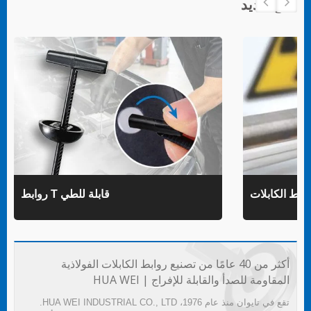
منتج جديد
روابط T قابلة للطي
أكثر من 40 عامًا من تصنيع روابط الكابلات الفولاذية
المقاومة للصدأ والقابلة للإفراج | HUA WEI
تقع في تايوان منذ عام 1976، HUA WEI INDUSTRIAL CO., LTD.