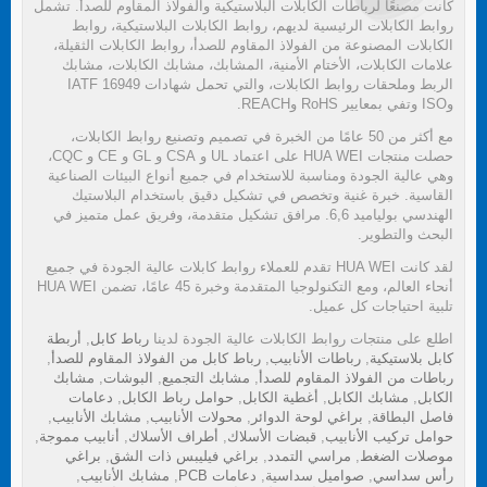
كانت مصنعًا لرباطات الكابلات البلاستيكية والفولاذ المقاوم للصدأ. تشمل
روابط الكابلات الرئيسية لديهم، روابط الكابلات البلاستيكية، روابط
الكابلات المصنوعة من الفولاذ المقاوم للصدأ، روابط الكابلات الثقيلة،
علامات الكابلات، الأختام الأمنية، المشابك، مشابك الكابلات، مشابك
الربط وملحقات روابط الكابلات، والتي تحمل شهادات IATF 16949
وISO وتفي بمعايير RoHS وREACH.
مع أكثر من 50 عامًا من الخبرة في تصميم وتصنيع روابط الكابلات،
حصلت منتجات HUA WEI على اعتماد UL و CSA و GL و CE و CQC،
وهي عالية الجودة ومناسبة للاستخدام في جميع أنواع البيئات الصناعية
القاسية. خبرة غنية وتخصص في تشكيل دقيق باستخدام البلاستيك
الهندسي بولياميد 6,6. مرافق تشكيل متقدمة، وفريق عمل متميز في
البحث والتطوير.
لقد كانت HUA WEI تقدم للعملاء روابط كابلات عالية الجودة في جميع
أنحاء العالم، ومع التكنولوجيا المتقدمة وخبرة 45 عامًا، تضمن HUA WEI
تلبية احتياجات كل عميل.
اطلع على منتجات روابط الكابلات عالية الجودة لدينا
رباط كابل
,
أربطة
كابل بلاستيكية
,
رباطات الأنابيب
,
رباط كابل من الفولاذ المقاوم للصدأ
,
رباطات من الفولاذ المقاوم للصدأ
,
مشابك التجميع
,
البوشات
,
مشابك
الكابل
,
مشابك الكابل
,
أغطية الكابل
,
حوامل رباط الكابل
,
دعامات
فاصل البطاقة
,
براغي لوحة الدوائر
,
محولات الأنابيب
,
مشابك الأنابيب
,
حوامل تركيب الأنابيب
,
قبضات الأسلاك
,
أطراف الأسلاك
,
أنابيب مموجة
,
موصلات الضغط
,
مراسي التمدد
,
براغي فيليبس ذات الشق
,
براغي
رأس سداسي
,
صواميل سداسية
,
دعامات PCB
,
مشابك الأنابيب
,