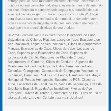
entrega pontual. Seja montando chicotes elétricos, sistemas de
controle ou equipamentos industriais, esses terminais de anel não
isolados oferecem a conectividade segura e a durabilidade que
suas aplicações exigem. Entre em contato com HUA WEI hoje
para discutir suas necessidades de terminais e descobrir como
nossas soluções de engenharia de precisão podem melhorar o
desempenho e a confiabilidade do seu produto.
HUA WEI convida você a explorar nosso
Braçadeira de Cabo
,
Braçadeiras de Cabo de Plástico
,
Laços de Tubo
,
Braçadeira de
Aço Inoxidável
,
Laços de Aço Inoxidável
,
Clipes de Agrupamento
,
Mangas
,
Braçadeiras de Cabo
,
Clipes de Cabo
,
Entradas de
Cabo
,
Suportes para Braçadeiras de Cabo
,
Suportes de
Espaçador de Cartão
,
Parafusos de Placa de Circuito
,
Adaptadores de Conduíte
,
Clipes de Conduíte
,
Suportes de
Montagem de Conduíte
,
Grips de Cabo
,
Terminais de Cabo
,
Conduítes Corrugados
,
Conectores de Crimpagem
,
Âncoras de
Expansão
,
Parafusos Phillips com Fenda
,
Parafusos de Cabeça
Hexagonal
,
Porcas Hexagonais
,
Suportes de PCB
,
Clipes de
Tubo
,
Conectores de Canal
,
Selas
,
Selos de Segurança
,
Fitas de
Envoltório Espiral
,
Fitas de Aço Inoxidável
,
Fivelas de Aço
Inoxidável
,
Travas de Torção
,
Conectores de Fio
,
Dutos de Fio
de
alta qualidade.
Entre em Contato
para mais detalhes!