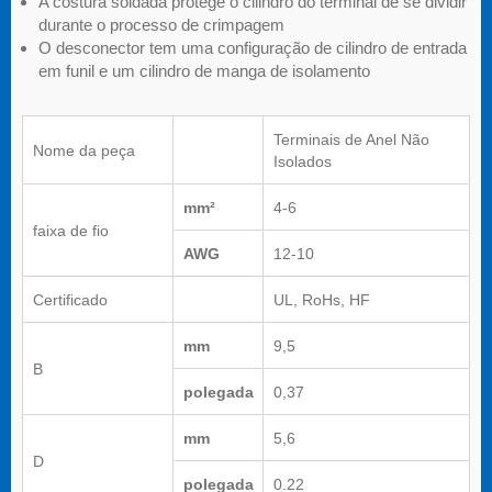
A costura soldada protege o cilindro do terminal de se dividir
durante o processo de crimpagem
O desconector tem uma configuração de cilindro de entrada
em funil e um cilindro de manga de isolamento
Terminais de Anel Não
Nome da peça
Isolados
mm²
4-6
faixa de fio
AWG
12-10
Certificado
UL, RoHs, HF
mm
9,5
B
polegada
0,37
mm
5,6
D
polegada
0.22