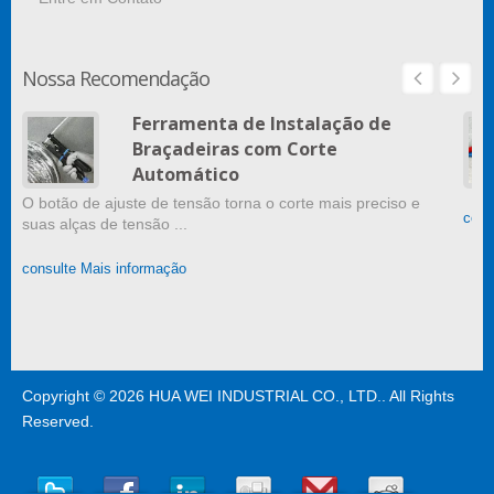
Nossa Recomendação
Ferramenta de Instalação de
Braçadeiras com Corte
Automático
O botão de ajuste de tensão torna o corte mais preciso e
cons
suas alças de tensão ...
consulte Mais informação
Copyright © 2026
HUA WEI INDUSTRIAL CO., LTD.
. All Rights
Reserved.