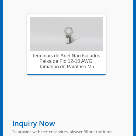
lados,
Terminais de Anel Não Isolados,
Termina
WG,
Faixa de Fio 12-10 AWG,
Fai
 M5
Tamanho do Parafuso M5
Tam