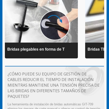
Bridas plegables en forma de T
Bridas TE
¿CÓMO PUEDE SU EQUIPO DE GESTIÓN DE
CABLES REDUCIR EL TIEMPO DE INSTALACIÓN
MIENTRAS MANTIENE UNA TENSIÓN PRECISA DE
LAS BRIDAS EN DIFERENTES TAMAÑOS DE
PAQUETES?
La herramienta de instalación de bridas automáticas GIT-709
elimina los riesgos de corte manual y ofrece un control de tensión