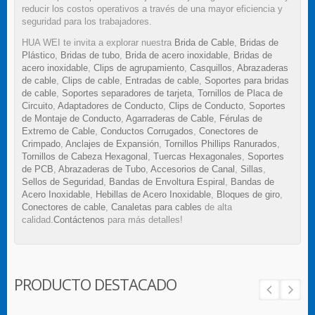
reducir los costos operativos a través de una mayor eficiencia y
seguridad para los trabajadores.
HUA WEI te invita a explorar nuestra
Brida de Cable
,
Bridas de
Plástico
,
Bridas de tubo
,
Brida de acero inoxidable
,
Bridas de
acero inoxidable
,
Clips de agrupamiento
,
Casquillos
,
Abrazaderas
de cable
,
Clips de cable
,
Entradas de cable
,
Soportes para bridas
de cable
,
Soportes separadores de tarjeta
,
Tornillos de Placa de
Circuito
,
Adaptadores de Conducto
,
Clips de Conducto
,
Soportes
de Montaje de Conducto
,
Agarraderas de Cable
,
Férulas de
Extremo de Cable
,
Conductos Corrugados
,
Conectores de
Crimpado
,
Anclajes de Expansión
,
Tornillos Phillips Ranurados
,
Tornillos de Cabeza Hexagonal
,
Tuercas Hexagonales
,
Soportes
de PCB
,
Abrazaderas de Tubo
,
Accesorios de Canal
,
Sillas
,
Sellos de Seguridad
,
Bandas de Envoltura Espiral
,
Bandas de
Acero Inoxidable
,
Hebillas de Acero Inoxidable
,
Bloques de giro
,
Conectores de cable
,
Canaletas para cables
de alta
calidad.
Contáctenos
para más detalles!
PRODUCTO DESTACADO