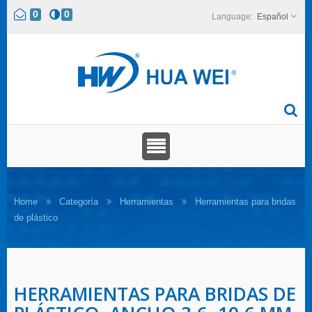
0
0
Español
Home
Categoría
Herramientas
Herramientas para bridas
de plástico
HERRAMIENTAS PARA BRIDAS DE