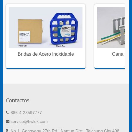
Bridas de Acero Inoxidable
Canales 
Contactos
886-4-23597777
service@hwlok.com
No.1, Gongyequ 27th Rd., Nantun Dist., Taichung City 408,