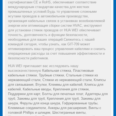
сертификатами CE и RoHS, обеспечивает соответствие
международным стандартам качества для жестких
промышленных условий.Будь то управление сложными
жгутами проводов в автомобильном производстве,
организация кабельных связок в установках возобновляемой
энергии или оптимизация сборки систем HVAC, инструмент
для установки стяжек проводов от HUA WEI обеспечивает
точность, долговечность и функции безопасности,
необходимые для ваших операций.Свяжитесь с нашей
командой сегодня, чтобы узнать, как GIT-709 может
оптимизировать ваш процесс управления кабелями и снизить
операционные расходы за счет повышения эффективности и
безопасности работников.
HUA WEI приглашает вас исследовать нашу
высококачественную
Кабельная стяжка
,
Пластиковые
кабельные стяжки
,
Трубные стяжки
,
Стальные стяжки из
нержавеющей стали
,
Стяжки из нержавеющей стали
,
Клипсы
для связывания
,
Втулки
,
Клеммы для кабелей
,
Клипсы для
кабелей
,
Кабельные вводы
,
Крепления для стяжек
,
Поддержки для карт
,
Болты для печатных плат
,
Адаптеры для
труб
,
Зажимы для труб
,
Крепления для труб
,
Зажимы для
шнура
,
Ферулы для конца шнура
,
Гофрированные трубы
,
Клеммные соединители
,
Анкеры для расширения
,
Винты с
головкой Phillips и шлицем
,
Шестигранные винты
,