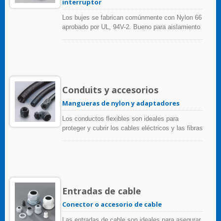
interruptor
Los bujes se fabrican comúnmente con Nylon 66
aprobado por UL, 94V-2. Bueno para aislamiento
y resistencia al envejecimiento, aplicable para
todo tipo de pequeños electrodomésticos y
lámparas.
Conduits y accesorios
Mangueras de nylon y adaptadores
Los conductos flexibles son ideales para
proteger y cubrir los cables eléctricos y las fibras
ópticas de disolventes, líquidos, abrasión,
perforación, vibración y fricción. Características:
perfecto flexible y fuerte para carga de
maquinaria. Aplicable en fundas de cables y
alambres automotrices, equipos informáticos,
dispositivos médicos, máquinas, conductos de
Entradas de cable
cables.
Conector o accesorio de cable
Las entradas de cable son ideales para asegurar