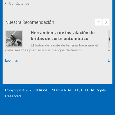
Contáctenos
Nuestra Recomendación
Herramienta de instalación de
bridas de corte automático
El botón de ajuste de tensión hace que el
corte sea más preciso y sus mangos de tensión ...
en c
Lee mas
Lee
Copyright © 2026
HUA WEI INDUSTRIAL CO., LTD.
. All Rights
Reserved.