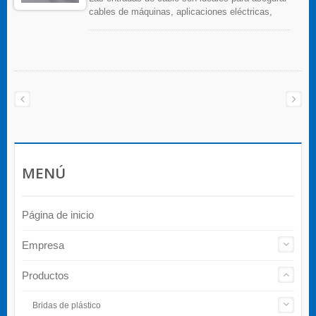
cables de máquinas, aplicaciones eléctricas,
tableros/cajas de control mecánico. Están
hechas de poliamida estabilizada térmicamente,
y ofrecen una variedad de tamaños, y cumplen
con la norma IP68 y obtienen la certificación UL.
Hay tres tipos de roscas disponibles: rosca PG,
rosca métrica y rosca NPT.
MENÚ
Página de inicio
Empresa
Productos
Bridas de plástico