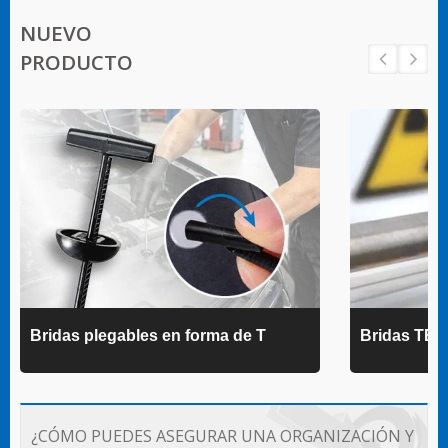
NUEVO
PRODUCTO
Bridas plegables en forma de T
Bridas TE
¿CÓMO PUEDES ASEGURAR UNA ORGANIZACIÓN Y