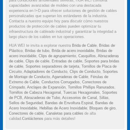
para condiciones ambientales severas, HUA WEI combina
capacidades avanzadas de moldeo con una destacada
experiencia en I+D para ofrecer soluciones de gestión de cables
personalizadas que superan los estándares de la industria.
Contacta a nuestro equipo hoy para discutir cómo nuestros
productos de protección de cables pueden optimizar tu
infraestructura de cableado industrial y garantizar la integridad a
largo plazo de los cables en tus operaciones.
HUA WEI te invita a explorar nuestra
Brida de Cable
,
Bridas de
Plástico
,
Bridas de tubo
,
Brida de acero inoxidable
,
Bridas de
acero inoxidable
,
Clips de agrupamiento
,
Casquillos
,
Abrazaderas
de cable
,
Clips de cable
,
Entradas de cable
,
Soportes para bridas
de cable
,
Soportes separadores de tarjeta
,
Tornillos de Placa de
Circuito
,
Adaptadores de Conducto
,
Clips de Conducto
,
Soportes
de Montaje de Conducto
,
Agarraderas de Cable
,
Férulas de
Extremo de Cable
,
Conductos Corrugados
,
Conectores de
Crimpado
,
Anclajes de Expansión
,
Tornillos Phillips Ranurados
,
Tornillos de Cabeza Hexagonal
,
Tuercas Hexagonales
,
Soportes
de PCB
,
Abrazaderas de Tubo
,
Accesorios de Canal
,
Sillas
,
Sellos de Seguridad
,
Bandas de Envoltura Espiral
,
Bandas de
Acero Inoxidable
,
Hebillas de Acero Inoxidable
,
Bloques de giro
,
Conectores de cable
,
Canaletas para cables
de alta
calidad.
Contáctenos
para más detalles!