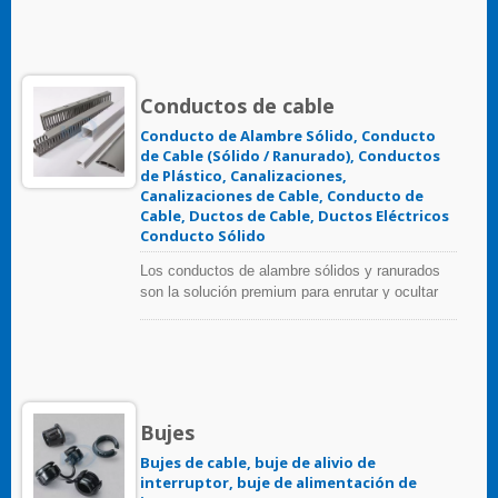
ofrecer protección contra la abrasión para
cables, mangueras y tubos.
Conductos de cable
Conducto de Alambre Sólido, Conducto
de Cable (Sólido / Ranurado), Conductos
de Plástico, Canalizaciones,
Canalizaciones de Cable, Conducto de
Cable, Ductos de Cable, Ductos Eléctricos
Conducto Sólido
Los conductos de alambre sólidos y ranurados
son la solución premium para enrutar y ocultar
cables en paneles de control. Serie completa de
canalizaciones internas de decoración, incluye
conductos de cableado de tipo redondo
aplicados en suelos; conductos de cableado
telefónico para la protección de líneas
telefónicas y cables de internet. La canalización
Bujes
de una pieza y los accesorios son la solución
perfecta para muebles de oficina.
Bujes de cable, buje de alivio de
interruptor, buje de alimentación de