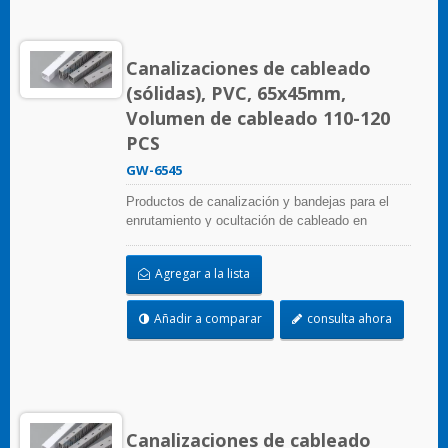
Canalizaciones de cableado
(sólidas), PVC, 65x45mm,
Volumen de cableado 110-120
PCS
GW-6545
Productos de canalización y bandejas para el
enrutamiento y ocultación de cableado en
paneles de control. Están disponibles en
numerosas configuraciones, materiales, tamaños
Agregar a la lista
y colores para adaptarse a cualquier aplicación.
Seleccione entre una amplia gama de accesorios
y herramientas para una fácil instalación.
Añadir a comparar
consulta ahora
Canalizaciones de cableado