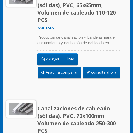
(sólidas), PVC, 65x65mm,
Volumen de cableado 110-120
PCS
GW-6565
Productos de canalización y bandejas para el
enrutamiento y ocultación de cableado en
paneles de control. Están disponibles en
numerosas configuraciones, materiales, tamaños
Agregar a la lista
y colores para adaptarse a cualquier aplicación.
Seleccione entre una amplia gama de accesorios
y herramientas para una fácil instalación.
Añadir a comparar
consulta ahora
Canalizaciones de cableado
(sólidas), PVC, 70x100mm,
Volumen de cableado 250-300
PCS