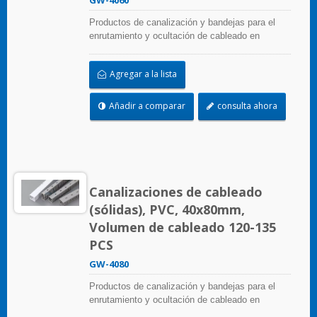
GW-4060
Productos de canalización y bandejas para el
enrutamiento y ocultación de cableado en
paneles de control. Están disponibles en
numerosas configuraciones, materiales, tamaños
Agregar a la lista
y colores para adaptarse a cualquier aplicación.
Seleccione entre una amplia gama de accesorios
y herramientas para una fácil instalación.
Añadir a comparar
consulta ahora
Canalizaciones de cableado
(sólidas), PVC, 40x80mm,
Volumen de cableado 120-135
PCS
GW-4080
Productos de canalización y bandejas para el
enrutamiento y ocultación de cableado en
paneles de control. Están disponibles en