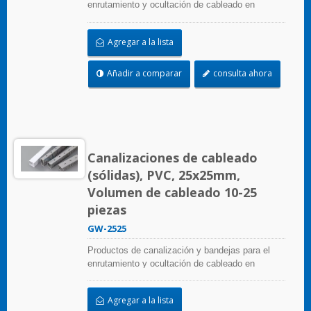
enrutamiento y ocultación de cableado en
paneles de control. Están disponibles en
numerosas configuraciones, materiales, tamaños
Agregar a la lista
y colores para adaptarse a cualquier aplicación.
Seleccione entre una amplia gama de accesorios
y herramientas para una fácil instalación.
Añadir a comparar
consulta ahora
Canalizaciones de cableado
(sólidas), PVC, 25x25mm,
Volumen de cableado 10-25
piezas
GW-2525
Productos de canalización y bandejas para el
enrutamiento y ocultación de cableado en
paneles de control. Están disponibles en
numerosas configuraciones, materiales, tamaños
Agregar a la lista
y colores para adaptarse a cualquier aplicación.