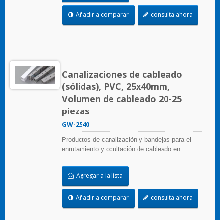
Seleccione entre una amplia gama de accesorios
y herramientas para una fácil instalación.
Añadir a comparar
consulta ahora
Canalizaciones de cableado
(sólidas), PVC, 25x40mm,
Volumen de cableado 20-25
piezas
GW-2540
Productos de canalización y bandejas para el
enrutamiento y ocultación de cableado en
paneles de control. Están disponibles en
numerosas configuraciones, materiales, tamaños
Agregar a la lista
y colores para adaptarse a cualquier aplicación.
Seleccione entre una amplia gama de accesorios
y herramientas para una fácil instalación.
Añadir a comparar
consulta ahora