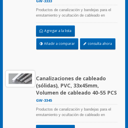
GW-3333
Productos de canalización y bandejas para el
enrutamiento y ocultación de cableado en
paneles de control. Están disponibles en
numerosas configuraciones, materiales, tamaños
Agregar a la lista
y colores para adaptarse a cualquier aplicación.
Seleccione entre una amplia gama de accesorios
y herramientas para una fácil instalación.
Añadir a comparar
consulta ahora
Canalizaciones de cableado
(sólidas), PVC, 33x45mm,
Volumen de cableado 40-55 PCS
GW-3345
Productos de canalización y bandejas para el
enrutamiento y ocultación de cableado en
paneles de control. Están disponibles en
numerosas configuraciones, materiales, tamaños