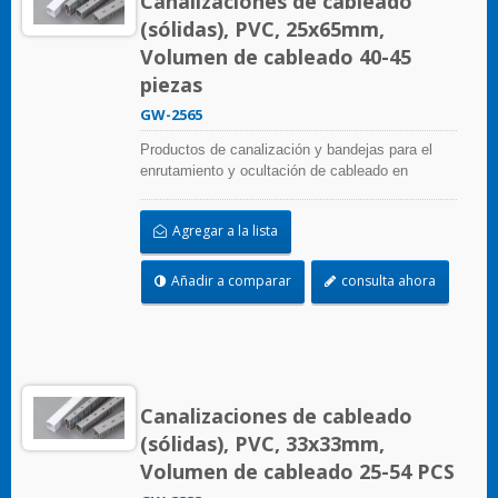
Canalizaciones de cableado
(sólidas), PVC, 25x65mm,
Volumen de cableado 40-45
piezas
GW-2565
Productos de canalización y bandejas para el
enrutamiento y ocultación de cableado en
paneles de control. Están disponibles en
numerosas configuraciones, materiales, tamaños
Agregar a la lista
y colores para adaptarse a cualquier aplicación.
Seleccione entre una amplia gama de accesorios
y herramientas para una fácil instalación.
Añadir a comparar
consulta ahora
Canalizaciones de cableado
(sólidas), PVC, 33x33mm,
Volumen de cableado 25-54 PCS