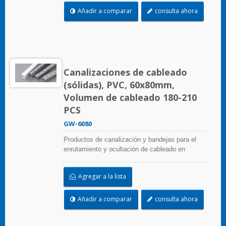
y herramientas para una fácil instalación.
Añadir a comparar
consulta ahora
Canalizaciones de cableado
(sólidas), PVC, 60x80mm,
Volumen de cableado 180-210
PCS
GW-6080
Productos de canalización y bandejas para el
enrutamiento y ocultación de cableado en
paneles de control. Están disponibles en
numerosas configuraciones, materiales, tamaños
Agregar a la lista
y colores para adaptarse a cualquier aplicación.
Seleccione entre una amplia gama de accesorios
y herramientas para una fácil instalación.
Añadir a comparar
consulta ahora