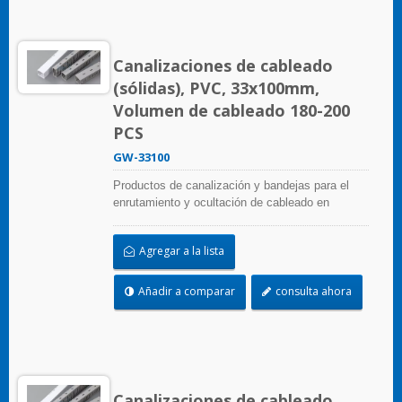
Canalizaciones de cableado
(sólidas), PVC, 33x100mm,
Volumen de cableado 180-200
PCS
GW-33100
Productos de canalización y bandejas para el
enrutamiento y ocultación de cableado en
paneles de control. Están disponibles en
numerosas configuraciones, materiales, tamaños
Agregar a la lista
y colores para adaptarse a cualquier aplicación.
Seleccione entre una amplia gama de accesorios
y herramientas para una fácil instalación.
Añadir a comparar
consulta ahora
Canalizaciones de cableado