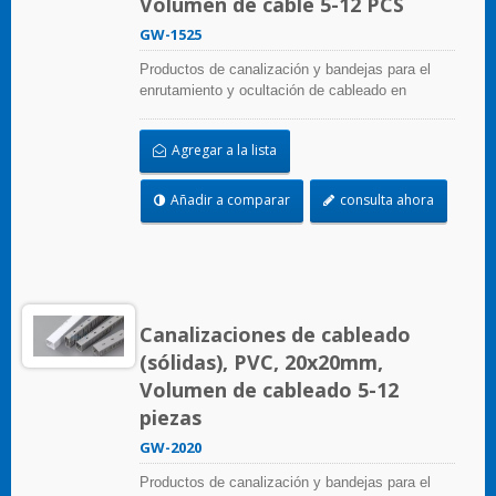
Volumen de cable 5-12 PCS
GW-1525
Productos de canalización y bandejas para el
enrutamiento y ocultación de cableado en
paneles de control. Están disponibles en
numerosas configuraciones, materiales, tamaños
Agregar a la lista
y colores para adaptarse a cualquier aplicación.
Seleccione entre una amplia gama de accesorios
y herramientas para una fácil instalación.
Añadir a comparar
consulta ahora
Canalizaciones de cableado
(sólidas), PVC, 20x20mm,
Volumen de cableado 5-12
piezas
GW-2020
Productos de canalización y bandejas para el