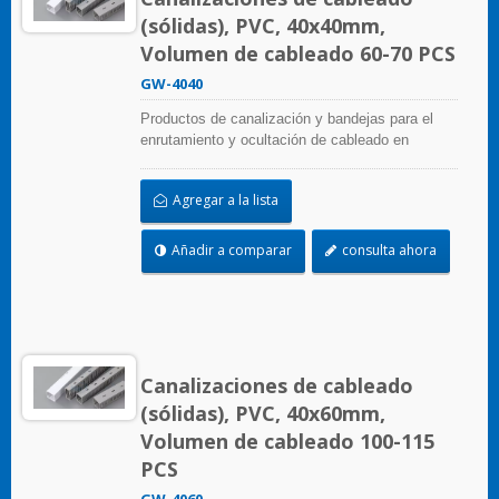
(sólidas), PVC, 40x40mm,
Volumen de cableado 60-70 PCS
GW-4040
Productos de canalización y bandejas para el
enrutamiento y ocultación de cableado en
paneles de control. Están disponibles en
numerosas configuraciones, materiales, tamaños
Agregar a la lista
y colores para adaptarse a cualquier aplicación.
Seleccione entre una amplia gama de accesorios
y herramientas para una fácil instalación.
Añadir a comparar
consulta ahora
Canalizaciones de cableado
(sólidas), PVC, 40x60mm,
Volumen de cableado 100-115
PCS