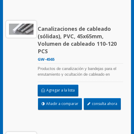
Canalizaciones de cableado
(sólidas), PVC, 45x65mm,
Volumen de cableado 110-120
PCS
GW-4565
Productos de canalización y bandejas para el
enrutamiento y ocultación de cableado en
paneles de control. Están disponibles en
numerosas configuraciones, materiales, tamaños
Agregar a la lista
y colores para adaptarse a cualquier aplicación.
Seleccione entre una amplia gama de accesorios
y herramientas para una fácil instalación.
Añadir a comparar
consulta ahora