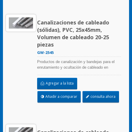
Canalizaciones de cableado
(sólidas), PVC, 25x45mm,
Volumen de cableado 20-25
piezas
GW-2545
Productos de canalización y bandejas para el
enrutamiento y ocultación de cableado en
paneles de control. Están disponibles en
numerosas configuraciones, materiales, tamaños
Agregar a la lista
y colores para adaptarse a cualquier aplicación.
Seleccione entre una amplia gama de accesorios
y herramientas para una fácil instalación.
Añadir a comparar
consulta ahora