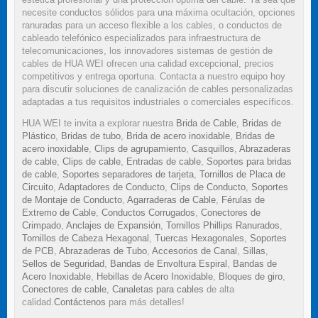
necesite conductos sólidos para una máxima ocultación, opciones
ranuradas para un acceso flexible a los cables, o conductos de
cableado telefónico especializados para infraestructura de
telecomunicaciones, los innovadores sistemas de gestión de
cables de HUA WEI ofrecen una calidad excepcional, precios
competitivos y entrega oportuna. Contacta a nuestro equipo hoy
para discutir soluciones de canalización de cables personalizadas
adaptadas a tus requisitos industriales o comerciales específicos.
HUA WEI te invita a explorar nuestra
Brida de Cable
,
Bridas de
Plástico
,
Bridas de tubo
,
Brida de acero inoxidable
,
Bridas de
acero inoxidable
,
Clips de agrupamiento
,
Casquillos
,
Abrazaderas
de cable
,
Clips de cable
,
Entradas de cable
,
Soportes para bridas
de cable
,
Soportes separadores de tarjeta
,
Tornillos de Placa de
Circuito
,
Adaptadores de Conducto
,
Clips de Conducto
,
Soportes
de Montaje de Conducto
,
Agarraderas de Cable
,
Férulas de
Extremo de Cable
,
Conductos Corrugados
,
Conectores de
Crimpado
,
Anclajes de Expansión
,
Tornillos Phillips Ranurados
,
Tornillos de Cabeza Hexagonal
,
Tuercas Hexagonales
,
Soportes
de PCB
,
Abrazaderas de Tubo
,
Accesorios de Canal
,
Sillas
,
Sellos de Seguridad
,
Bandas de Envoltura Espiral
,
Bandas de
Acero Inoxidable
,
Hebillas de Acero Inoxidable
,
Bloques de giro
,
Conectores de cable
,
Canaletas para cables
de alta
calidad.
Contáctenos
para más detalles!