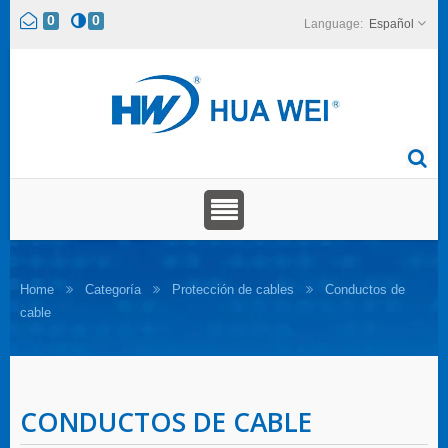
0
0
Español
Home
Categoría
Protección de cables
Conductos de
cable
CONDUCTOS DE CABLE