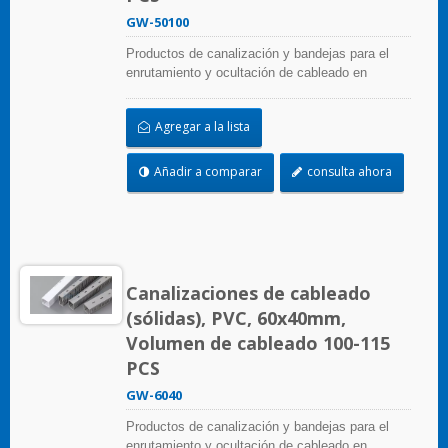
GW-50100
Productos de canalización y bandejas para el
enrutamiento y ocultación de cableado en
paneles de control. Están disponibles en
numerosas configuraciones, materiales, tamaños
Agregar a la lista
y colores para adaptarse a cualquier aplicación.
Seleccione entre una amplia gama de accesorios
y herramientas para una fácil instalación.
Añadir a comparar
consulta ahora
Canalizaciones de cableado
(sólidas), PVC, 60x40mm,
Volumen de cableado 100-115
PCS
GW-6040
Productos de canalización y bandejas para el
enrutamiento y ocultación de cableado en