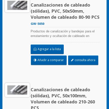
Canalizaciones de cableado
(sólidas), PVC, 50x50mm,
Volumen de cableado 80-90 PCS
GW-5050
Productos de canalización y bandejas para el
enrutamiento y ocultación de cableado en
paneles de control. Están disponibles en
numerosas configuraciones, materiales, tamaños
Agregar a la lista
y colores para adaptarse a cualquier aplicación.
Seleccione entre una amplia gama de accesorios
y herramientas para una fácil instalación.
Añadir a comparar
consulta ahora
Canalizaciones de cableado
(sólidas), PVC, 50x100mm,
Volumen de cableado 210-260
PCS