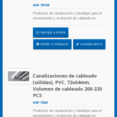
GW-70100
Productos de canalización y bandejas para el
enrutamiento y ocultación de cableado en
paneles de control. Están disponibles en
numerosas configuraciones, materiales, tamaños
Agregar a la lista
y colores para adaptarse a cualquier aplicación.
Seleccione entre una amplia gama de accesorios
y herramientas para una fácil instalación.
Añadir a comparar
consulta ahora
Canalizaciones de cableado
(sólidas), PVC, 72x64mm,
Volumen de cableado 200-220
PCS
GW-7264
Productos de canalización y bandejas para el
enrutamiento y ocultación de cableado en