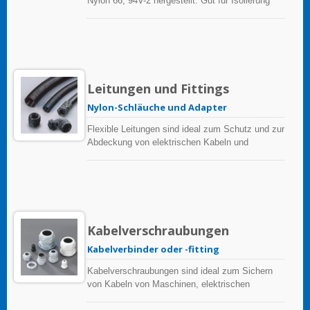
Nylon 66, 94V-2 hergestellt. Gut für Isolierung
und Alterungsbeständigkeit, anwendbar für alle
Arten von kleinen weißen Waren und Lampen.
Leitungen und Fittings
Nylon-Schläuche und Adapter
Flexible Leitungen sind ideal zum Schutz und zur
Abdeckung von elektrischen Kabeln und
optischen Fasern vor Lösungsmitteln,
Flüssigkeiten, Abrieb, Durchstich, Vibration und
Reibung. Eigenschaften: perfekt flexibel und
stark belastbar. Anwendbar auf Automobilkabel-
und -schlauch, Computergeräte, medizinische
Geräte, Maschinen, Kabelkanäle.
Kabelverschraubungen
Kabelverbinder oder -fitting
Kabelverschraubungen sind ideal zum Sichern
von Kabeln von Maschinen, elektrischen
Anwendungen, mechanischen