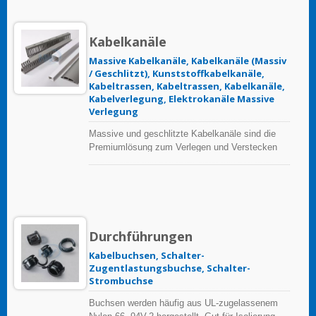
Kabelkanäle
Massive Kabelkanäle, Kabelkanäle (Massiv
/ Geschlitzt), Kunststoffkabelkanäle,
Kabeltrassen, Kabeltrassen, Kabelkanäle,
Kabelverlegung, Elektrokanäle Massive
Verlegung
Massive und geschlitzte Kabelkanäle sind die
Premiumlösung zum Verlegen und Verstecken
von Kabeln in Steuerungspaneelen. Vollständige
Serie interner Dekorationskabelkanäle,
einschließlich runder Kabelkanäle, die auf Böden
angewendet werden; Telefonkabelkanäle zum
Schutz von Telefonleitungen und Internetkabeln.
Einteiliger Kabelkanal und Zubehör sind die
Durchführungen
perfekte Lösung für Büromöbel.
Kabelbuchsen, Schalter-
Zugentlastungsbuchse, Schalter-
Strombuchse
Buchsen werden häufig aus UL-zugelassenem