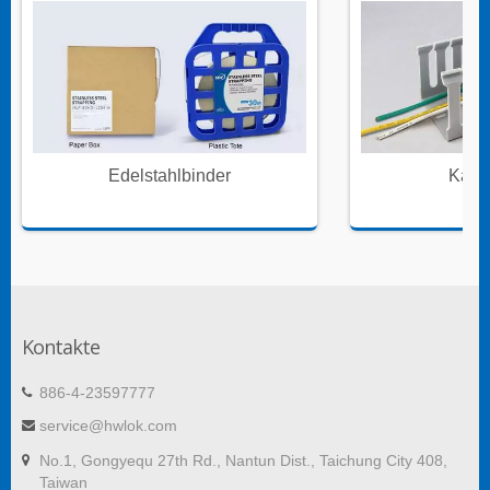
Edelstahlbinder
Kabe
Kontakte
886-4-23597777
service@hwlok.com
No.1, Gongyequ 27th Rd., Nantun Dist., Taichung City 408,
Taiwan