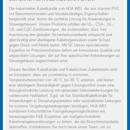
Die industriellen Kabelkanäle von HUA WEI, die aus starrem PVC
mit flammhemmenden und hitzebeständigen Eigenschaften
hergestellt sind, bieten die perfekte Lösung für Anwendungen in
Steuergehäusen. Unsere Produkte erfüllen die UL-, CSA-, GL-,
CE- und CQC-Zertifizierungen, die sicherstellen, dass Ihre
Ausrüstung den globalen Sicherheitsstandards entspricht und
gleichzeitig eine überlegene Kabelorganisation sowie Schutz
gegen Druck und Abrieb bietet. Mit 50 Jahren spezialisierter
Expertise im Präzisionsformen liefern wir konsistente Qualität und
anpassbare Lösungen, die auf Ihre spezifischen Anforderungen an
Steuergehäuse zugeschnitten sind.
Unsere flexiblen Kabelkanäle und Kabelschutz-Zubehörteile sind
so konzipiert, dass sie zuverlässig in extremen
Temperaturbereichen von -40 °C bis 85 °C arbeiten, und bieten
eine überlegene Beständigkeit gegen Lösungsmittel sowie eine
flüssigkeitsdichte Leistung mit optionalen Silikonabdeckungen für
verbesserte Haltbarkeit. Egal, ob Sie Standardkabelkanäle für
Anwendungen in Steuerungspaneelen oder spezialisierte Leitungen
für extreme Umgebungsbedingungen benötigen, HUA WEI
kombiniert fortschrittliche Formgebungsmöglichkeiten mit
herausragender F&E-Expertise, um maßgeschneiderte
Kabelmanagementlösungen zu liefern, die die Branchenstandards
übertreffen. Kontaktieren Sie noch heute unser Team, um zu