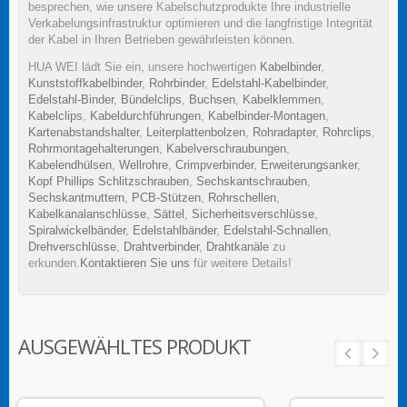
besprechen, wie unsere Kabelschutzprodukte Ihre industrielle
Verkabelungsinfrastruktur optimieren und die langfristige Integrität
der Kabel in Ihren Betrieben gewährleisten können.
HUA WEI lädt Sie ein, unsere hochwertigen
Kabelbinder
,
Kunststoffkabelbinder
,
Rohrbinder
,
Edelstahl-Kabelbinder
,
Edelstahl-Binder
,
Bündelclips
,
Buchsen
,
Kabelklemmen
,
Kabelclips
,
Kabeldurchführungen
,
Kabelbinder-Montagen
,
Kartenabstandshalter
,
Leiterplattenbolzen
,
Rohradapter
,
Rohrclips
,
Rohrmontagehalterungen
,
Kabelverschraubungen
,
Kabelendhülsen
,
Wellrohre
,
Crimpverbinder
,
Erweiterungsanker
,
Kopf Phillips Schlitzschrauben
,
Sechskantschrauben
,
Sechskantmuttern
,
PCB-Stützen
,
Rohrschellen
,
Kabelkanalanschlüsse
,
Sättel
,
Sicherheitsverschlüsse
,
Spiralwickelbänder
,
Edelstahlbänder
,
Edelstahl-Schnallen
,
Drehverschlüsse
,
Drahtverbinder
,
Drahtkanäle
zu
erkunden.
Kontaktieren Sie uns
für weitere Details!
AUSGEWÄHLTES PRODUKT