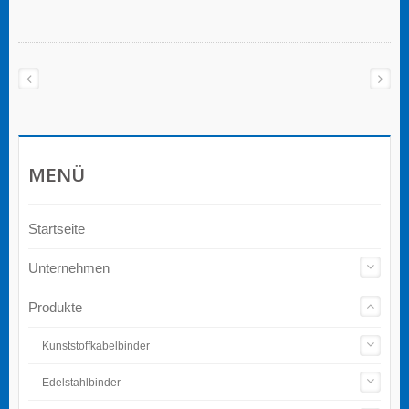
Steuerungen/Boxen. Sie bestehen aus
wärmebeständigem Polyamid, bieten eine
Vielzahl von Größen und entsprechen dem IP68-
Standard und verfügen über eine UL-
Zertifizierung. Es sind drei Arten von Gewinden
erhältlich: PG-Gewinde, metrisches Gewinde und
NPT-Gewinde.
MENÜ
Startseite
Unternehmen
Produkte
Kunststoffkabelbinder
Edelstahlbinder