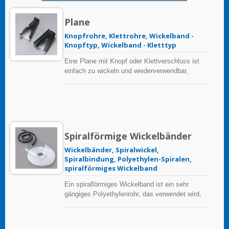
Plane
Knopfrohre, Klettrohre, Wickelband -
Knopftyp, Wickelband - Kletttyp
Eine Plane mit Knopf oder Klettverschluss ist
einfach zu wickeln und wiederverwendbar,
ermöglicht das Zusammenfassen und Schützen
einer Vielzahl von Kabelbündeln mit
unterschiedlichen Durchmessern, alles mit nur
einer Größe.
Spiralförmige Wickelbänder
Wickelbänder, Spiralwickel,
Spiralbindung, Polyethylen-Spiralen,
spiralförmiges Wickelband
Ein spiralförmiges Wickelband ist ein sehr
gängiges Polyethylenrohr, das verwendet wird,
um mehrere Kabel zu einem Bündel zu
organisieren und Abriebschutz für Drähte, Kabel,
Schläuche und Rohre zu bieten.