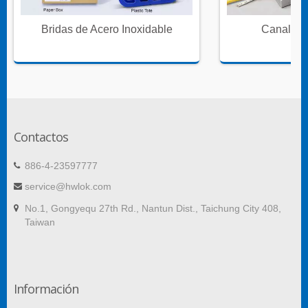
Bridas de Acero Inoxidable
Canales 
Contactos
886-4-23597777
service@hwlok.com
No.1, Gongyequ 27th Rd., Nantun Dist., Taichung City 408,
Taiwan
Información