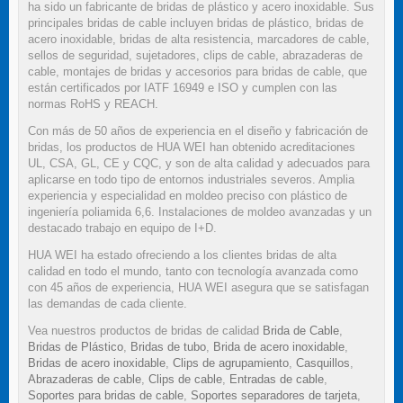
ha sido un fabricante de bridas de plástico y acero inoxidable. Sus
principales bridas de cable incluyen bridas de plástico, bridas de
acero inoxidable, bridas de alta resistencia, marcadores de cable,
sellos de seguridad, sujetadores, clips de cable, abrazaderas de
cable, montajes de bridas y accesorios para bridas de cable, que
están certificados por IATF 16949 e ISO y cumplen con las
normas RoHS y REACH.
Con más de 50 años de experiencia en el diseño y fabricación de
bridas, los productos de HUA WEI han obtenido acreditaciones
UL, CSA, GL, CE y CQC, y son de alta calidad y adecuados para
aplicarse en todo tipo de entornos industriales severos. Amplia
experiencia y especialidad en moldeo preciso con plástico de
ingeniería poliamida 6,6. Instalaciones de moldeo avanzadas y un
destacado trabajo en equipo de I+D.
HUA WEI ha estado ofreciendo a los clientes bridas de alta
calidad en todo el mundo, tanto con tecnología avanzada como
con 45 años de experiencia, HUA WEI asegura que se satisfagan
las demandas de cada cliente.
Vea nuestros productos de bridas de calidad
Brida de Cable
,
Bridas de Plástico
,
Bridas de tubo
,
Brida de acero inoxidable
,
Bridas de acero inoxidable
,
Clips de agrupamiento
,
Casquillos
,
Abrazaderas de cable
,
Clips de cable
,
Entradas de cable
,
Soportes para bridas de cable
,
Soportes separadores de tarjeta
,