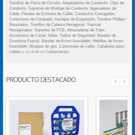
Tornillos de Placa de Circuito
,
Adaptadores de Conducto
,
Clips de
Conducto
,
Soportes de Montaje de Conducto
,
Agarraderas de
Cable
,
Férulas de Extremo de Cable
,
Conductos Corrugados
,
Conectores de Crimpado
,
Anclajes de Expansión
,
Tornillos Phillips
Ranurados
,
Tornillos de Cabeza Hexagonal
,
Tuercas
Hexagonales
,
Soportes de PCB
,
Abrazaderas de Tubo
,
Accesorios de Canal
,
Sillas
,
Sellos de Seguridad
,
Bandas de
Envoltura Espiral
,
Bandas de Acero Inoxidable
,
Hebillas de Acero
Inoxidable
,
Bloques de giro
,
Conectores de cable
,
Canaletas para
cables
y no dude en
Contactarnos
.
PRODUCTO DESTACADO