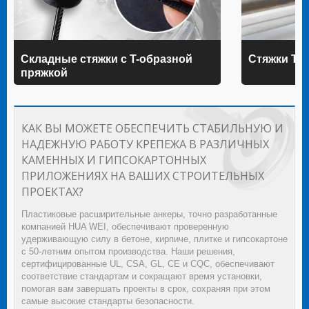
Складные стяжки с T-образной
Стяжки TE
пряжкой
КАК ВЫ МОЖЕТЕ ОБЕСПЕЧИТЬ СТАБИЛЬНУЮ И
НАДЕЖНУЮ РАБОТУ КРЕПЕЖА В РАЗЛИЧНЫХ
КАМЕННЫХ И ГИПСОКАРТОННЫХ
ПРИЛОЖЕНИЯХ НА ВАШИХ СТРОИТЕЛЬНЫХ
ПРОЕКТАХ?
Пластиковые расширительные анкеры, точно разработанные
компанией HUA WEI, обеспечивают проверенную
удерживающую силу в бетоне, кирпиче, плитке и гипсокартоне
с 50-летним опытом производства. Наши решения,
сертифицированные UL, CSA, GL, CE и CQC, обеспечивают
соответствие стандартам и сокращают время установки,
помогая вам завершать проекты в срок, сохраняя при этом
самые высокие стандарты безопасности.