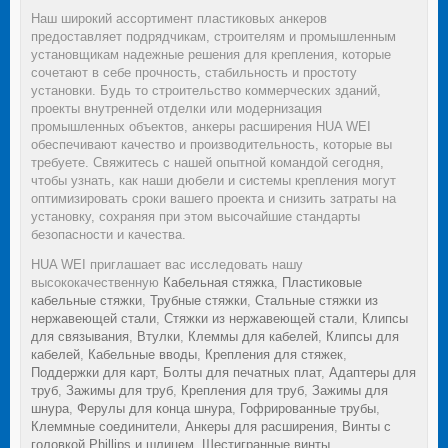
Наш широкий ассортимент пластиковых анкеров
предоставляет подрядчикам, строителям и промышленным
установщикам надежные решения для крепления, которые
сочетают в себе прочность, стабильность и простоту
установки. Будь то строительство коммерческих зданий,
проекты внутренней отделки или модернизация
промышленных объектов, анкеры расширения HUA WEI
обеспечивают качество и производительность, которые вы
требуете. Свяжитесь с нашей опытной командой сегодня,
чтобы узнать, как наши дюбели и системы крепления могут
оптимизировать сроки вашего проекта и снизить затраты на
установку, сохраняя при этом высочайшие стандарты
безопасности и качества.
HUA WEI приглашает вас исследовать нашу
высококачественную
Кабельная стяжка
,
Пластиковые
кабельные стяжки
,
Трубные стяжки
,
Стальные стяжки из
нержавеющей стали
,
Стяжки из нержавеющей стали
,
Клипсы
для связывания
,
Втулки
,
Клеммы для кабелей
,
Клипсы для
кабелей
,
Кабельные вводы
,
Крепления для стяжек
,
Поддержки для карт
,
Болты для печатных плат
,
Адаптеры для
труб
,
Зажимы для труб
,
Крепления для труб
,
Зажимы для
шнура
,
Ферулы для конца шнура
,
Гофрированные трубы
,
Клеммные соединители
,
Анкеры для расширения
,
Винты с
головкой Phillips и шлицем
,
Шестигранные винты
,