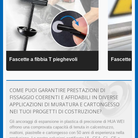
Fascette a fibbia T pieghevoli
Fascette 
COME PUOI GARANTIRE PRESTAZIONI DI
FISSAGGIO COERENTI E AFFIDABILI IN DIVERSE
APPLICAZIONI DI MURATURA E CARTONGESSO
NEI TUOI PROGETTI DI COSTRUZIONE?
Gli ancoraggi di espansione in plastica di precisione di HUA WEI
offrono una comprovata capacità di tenuta in calcestruzzo,
mattoni, piastrelle e cartongesso con 50 anni di esperienza nella