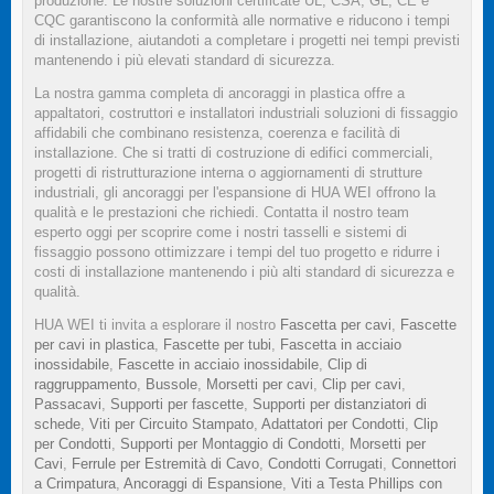
produzione. Le nostre soluzioni certificate UL, CSA, GL, CE e
CQC garantiscono la conformità alle normative e riducono i tempi
di installazione, aiutandoti a completare i progetti nei tempi previsti
mantenendo i più elevati standard di sicurezza.
La nostra gamma completa di ancoraggi in plastica offre a
appaltatori, costruttori e installatori industriali soluzioni di fissaggio
affidabili che combinano resistenza, coerenza e facilità di
installazione. Che si tratti di costruzione di edifici commerciali,
progetti di ristrutturazione interna o aggiornamenti di strutture
industriali, gli ancoraggi per l'espansione di HUA WEI offrono la
qualità e le prestazioni che richiedi. Contatta il nostro team
esperto oggi per scoprire come i nostri tasselli e sistemi di
fissaggio possono ottimizzare i tempi del tuo progetto e ridurre i
costi di installazione mantenendo i più alti standard di sicurezza e
qualità.
HUA WEI ti invita a esplorare il nostro
Fascetta per cavi
,
Fascette
per cavi in plastica
,
Fascette per tubi
,
Fascetta in acciaio
inossidabile
,
Fascette in acciaio inossidabile
,
Clip di
raggruppamento
,
Bussole
,
Morsetti per cavi
,
Clip per cavi
,
Passacavi
,
Supporti per fascette
,
Supporti per distanziatori di
schede
,
Viti per Circuito Stampato
,
Adattatori per Condotti
,
Clip
per Condotti
,
Supporti per Montaggio di Condotti
,
Morsetti per
Cavi
,
Ferrule per Estremità di Cavo
,
Condotti Corrugati
,
Connettori
a Crimpatura
,
Ancoraggi di Espansione
,
Viti a Testa Phillips con