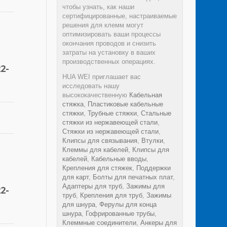
чтобы узнать, как наши
сертифицированные, настраиваемые
решения для клемм могут
оптимизировать ваши процессы
окончания проводов и снизить
затраты на установку в ваших
производственных операциях.
2-
HUA WEI приглашает вас
исследовать нашу
высококачественную
Кабельная
стяжка
,
Пластиковые кабельные
стяжки
,
Трубные стяжки
,
Стальные
стяжки из нержавеющей стали
,
Стяжки из нержавеющей стали
,
Клипсы для связывания
,
Втулки
,
Клеммы для кабелей
,
Клипсы для
кабелей
,
Кабельные вводы
,
Крепления для стяжек
,
Поддержки
для карт
,
Болты для печатных плат
,
Адаптеры для труб
,
Зажимы для
2-
труб
,
Крепления для труб
,
Зажимы
для шнура
,
Ферулы для конца
шнура
,
Гофрированные трубы
,
Клеммные соединители
,
Анкеры для