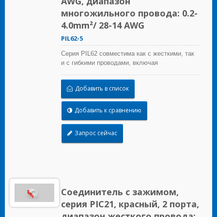
AWG, диапазон
многожильного провода: 0.2-
4.0mm²/ 28-14 AWG
PIL62-5
Серия PIL62 совместима как с жесткими, так
и с гибкими проводами, включая
одножильные, многожильные и тонкие
многожильные провода. Она предоставляет
Добавить в список
полную альтернативу традиционным методам
пайки и изоленты. Провода можно легко
удалить и повторно использовать, просто
Добавить к сравнению
подняв рычаг, что экономит время и усилия, а
также является экономически эффективным.
Запрос сейчас
Соединитель с зажимом,
серия PIC21, красный, 2 порта,
диапазон жесткого провода: