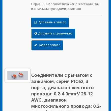
Серия PIL62 совместима как с жесткими, так
и с гибкими проводами, включая
одножильные, многожильные и тонкие
многожильные провода. Она предоставляет
Добавить в список
полную альтернативу традиционным методам
пайки и изоленты. Провода можно легко
удалить и повторно использовать, просто
Добавить к сравнению
подняв рычаг, что экономит время и усилия, а
также является экономически эффективным.
Запрос сейчас
Соединители с рычагом с
зажимом, серия PIC62, 3
порта, диапазон жесткого
провода: 0.2-4.0mm²/ 28-12
AWG, диапазон
многожильного провода: 0.2-