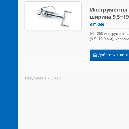
Инструменты 
ширина 9.5~19
GIT-260
GIT-260 инструмент н
(9.5~19.0 мм), испол
стяжки.Инструменты 
многих циклов и эрго
Добавить в списо
контроля.
Результат 1 - 3 из 3