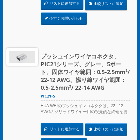
リストに追加する
比較リストに追加
スにシームレスにフィットします。照明設置、
プレファブリケート配線システム、分岐回路配
線など、さまざまな用途に最適です。 複雑なね
今すぐお問い合わせ
じれにさよならを告げましょう – コンパクトで
明確なプッシュインコネクタで迅速かつ信頼性
の高い接続を実現します。あらゆるスプライシ
ング作業に最適なソリューション、HUA WEIの
プッシュインコネクタは電気設備の便利さを再
定義します。効率を選び、信頼性を選びましょ
プッシュインワイヤコネクタ、
う – HUA WEIのプッシュインワイヤコネクタを
PIC21シリーズ、グレー、5ポー
選んでください。 UL 486Cの基準に準拠してく
ださい。
ト、固体ワイヤ範囲：0.5-2.5mm²/
22-12 AWG、撚り線ワイヤ範囲：
0.5-2.5mm²/ 22-14 AWG
PIC21-5
HUA WEIのプッシュインコネクタは、22 - 12
AWGのソリッドワイヤー用の視覚的な終端を提
供します。色分けされた精度により、接続の特
定は簡単で、コンパクトなサイズは狭いスペー
リストに追加する
比較リストに追加
スにシームレスにフィットします。照明設置、
プレファブリケート配線システム、分岐回路配