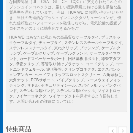
な国際認証（UL、CSA、GL、CE、CQC）に支えられたこれらの
プッシュインコネクタは、厳しい産業環境における最も厳格な品
質基準を満たしています。 今日、HUA WEIにお問い合わせいただ
き、当社の先進的なプッシュインコネクタソリューションが、優
れた信頼性とパフォーマンスを確保しながら、電気設備の設置プ
ロセスをどのように効率化できるかをご
HUA WEIはあなたに私たちの高品質な
ケーブルタイ
,
プラスチッ
クケーブルタイ
,
チューブタイ
,
ステンレススチールケーブルタイ
,
ステンレススチールタイ
,
束ねクリップ
,
ブッシング
,
ケーブルク
ランプ
,
ケーブルクリップ
,
ケーブルグランド
,
ケーブルタイマウ
ント
,
カードスペーサーサポート
,
回路基板用ボルト
,
導管アダプ
タ
,
導管クリップ
,
導管取り付けブラケット
,
コードグリップ
,
コー
ドエンドフェルール
,
波形導管
,
クリンプコネクタ
,
エクスパンシ
ョンアンカー
,
ヘッドフィリップスロットスクリュー
,
六角頭ねじ
,
六角ナット
,
PCBサポート
,
パイプクリップ
,
レースウェイフィッ
ティング
,
サドル
,
セキュリティシール
,
スパイラルラッピングバ
ンド
,
ステンレス鋼バンド
,
ステンレス鋼バックル
,
ツイストロッ
ク
,
ワイヤーコネクタ
,
ワイヤーダクト
を探求するよう招待しま
す。
お問い合わせ
の詳細については！
特集商品