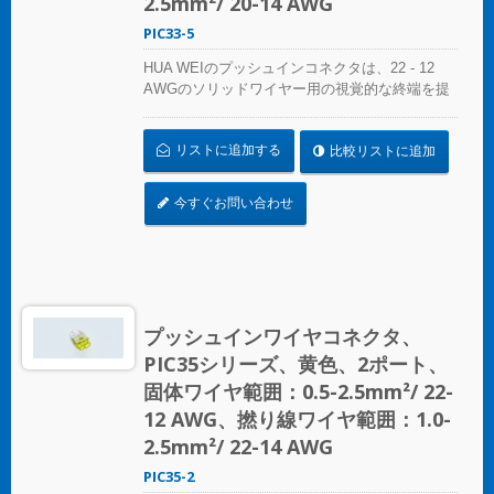
2.5mm²/ 20-14 AWG
PIC33-5
HUA WEIのプッシュインコネクタは、22 - 12
AWGのソリッドワイヤー用の視覚的な終端を提
供します。色分けされた精度により、接続の特
定は簡単で、コンパクトなサイズは狭いスペー
リストに追加する
比較リストに追加
スにシームレスにフィットします。照明設置、
プレファブリケート配線システム、分岐回路配
線など、さまざまな用途に最適です。 複雑なね
今すぐお問い合わせ
じれにさよならを告げましょう – コンパクトで
明確なプッシュインコネクタで迅速かつ信頼性
の高い接続を実現します。あらゆるスプライシ
ング作業に最適なソリューション、HUA WEIの
プッシュインコネクタは電気設備の便利さを再
定義します。効率を選び、信頼性を選びましょ
プッシュインワイヤコネクタ、
う – HUA WEIのプッシュインワイヤコネクタを
PIC35シリーズ、黄色、2ポート、
選んでください。 UL 486Cの基準に準拠してく
ださい。
固体ワイヤ範囲：0.5-2.5mm²/ 22-
12 AWG、撚り線ワイヤ範囲：1.0-
2.5mm²/ 22-14 AWG
PIC35-2