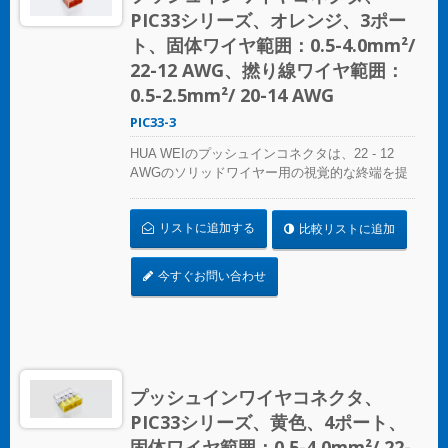
PIC33シリーズ、オレンジ、3ポー
選んでください。 UL 486Cの基準に準拠してく
ださい。
ト、固体ワイヤ範囲：0.5-4.0mm²/
22-12 AWG、撚り線ワイヤ範囲：
0.5-2.5mm²/ 20-14 AWG
PIC33-3
HUA WEIのプッシュインコネクタは、22 - 12
AWGのソリッドワイヤー用の視覚的な終端を提
供します。色分けされた精度により、接続の特
定は簡単で、コンパクトなサイズは狭いスペー
リストに追加する
比較リストに追加
スにシームレスにフィットします。照明設置、
プレファブリケート配線システム、分岐回路配
線など、さまざまな用途に最適です。 複雑なね
今すぐお問い合わせ
じれにさよならを告げましょう – コンパクトで
明確なプッシュインコネクタで迅速かつ信頼性
の高い接続を実現します。あらゆるスプライシ
ング作業に最適なソリューション、HUA WEIの
プッシュインコネクタは電気設備の便利さを再
定義します。効率を選び、信頼性を選びましょ
プッシュインワイヤコネクタ、
う – HUA WEIのプッシュインワイヤコネクタを
PIC33シリーズ、黄色、4ポート、
選んでください。 UL 486Cの基準に準拠してく
ださい。
固体ワイヤ範囲：0.5-4.0mm²/ 22-