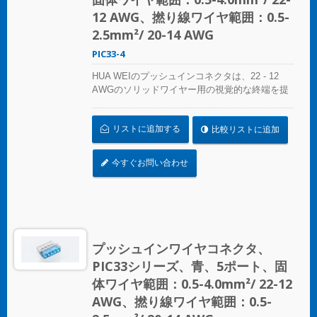
12 AWG、撚り線ワイヤ範囲：0.5-
2.5mm²/ 20-14 AWG
PIC33-4
HUA WEIのプッシュインコネクタは、22 - 12
AWGのソリッドワイヤー用の視覚的な終端を提
供します。色分けされた精度により、接続の特
定は簡単で、コンパクトなサイズは狭いスペー
リストに追加する
比較リストに追加
スにシームレスにフィットします。照明設置、
プレファブリケート配線システム、分岐回路配
線など、さまざまな用途に最適です。 複雑なね
今すぐお問い合わせ
じれにさよならを告げましょう – コンパクトで
明確なプッシュインコネクタで迅速かつ信頼性
の高い接続を実現します。あらゆるスプライシ
ング作業に最適なソリューション、HUA WEIの
プッシュインコネクタは電気設備の便利さを再
定義します。効率を選び、信頼性を選びましょ
プッシュインワイヤコネクタ、
う – HUA WEIのプッシュインワイヤコネクタを
PIC33シリーズ、青、5ポート、固
選んでください。 UL 486Cの基準に準拠してく
ださい。
体ワイヤ範囲：0.5-4.0mm²/ 22-12
AWG、撚り線ワイヤ範囲：0.5-