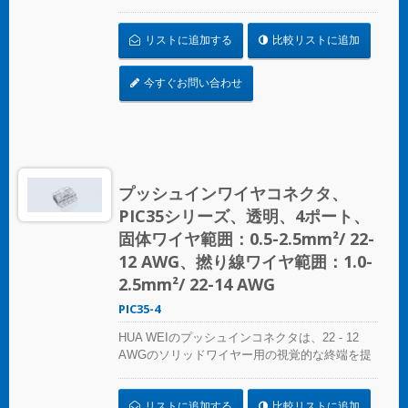
供します。色分けされた精度により、接続の特
定は簡単で、コンパクトなサイズは狭いスペー
リストに追加する
比較リストに追加
スにシームレスにフィットします。照明設置、
プレファブリケート配線システム、分岐回路配
線など、さまざまな用途に最適です。 複雑なね
今すぐお問い合わせ
じれにさよならを告げましょう – コンパクトで
明確なプッシュインコネクタで迅速かつ信頼性
の高い接続を実現します。あらゆるスプライシ
ング作業に最適なソリューション、HUA WEIの
プッシュインコネクタは電気設備の便利さを再
定義します。効率を選び、信頼性を選びましょ
プッシュインワイヤコネクタ、
う – HUA WEIのプッシュインワイヤコネクタを
PIC35シリーズ、透明、4ポート、
選んでください。 UL 486Cの基準に準拠してく
ださい。
固体ワイヤ範囲：0.5-2.5mm²/ 22-
12 AWG、撚り線ワイヤ範囲：1.0-
2.5mm²/ 22-14 AWG
PIC35-4
HUA WEIのプッシュインコネクタは、22 - 12
AWGのソリッドワイヤー用の視覚的な終端を提
供します。色分けされた精度により、接続の特
定は簡単で、コンパクトなサイズは狭いスペー
リストに追加する
比較リストに追加
スにシームレスにフィットします。照明設置、