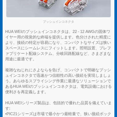
プッシュインコネクタ
HUA WEIのプッシュインコネクタは、22 - 12 AWGの固体ワ
イヤー用の視覚的な終端を提供します。色分けされた精度に
より、接続の特定が容易になり、コンパクトなサイズは狭い
スペースにシームレスにフィットします。照明設置、プレフ
ァブリケート配線システム、分岐回路配線など、さまざまな
用途に最適です。
複雑なねじれにさよならを告げ、コンパクトで明確なプッシ
ュインコネクタで迅速かつ信頼性の高い接続を実現しましょ
う。あらゆるスプライシング作業に最適なソリューションで
あるHUA WEIのプッシュインコネクタは、電気設備における
便利さを再定義します。
HUA WEIシリーズ製品は、包括的で優れた品質を備えていま
す:
•PIC21シリーズは市場で最小かつ最軽量で、狭い接続ボック