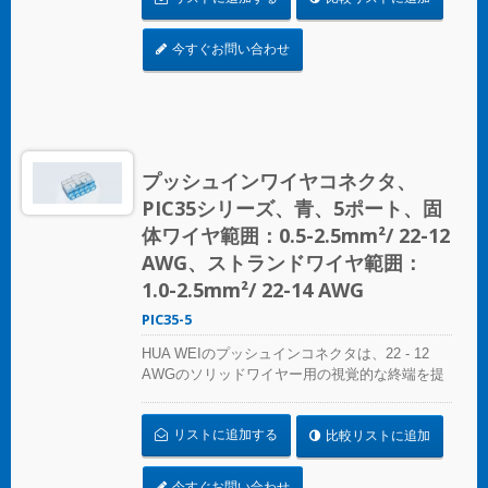
プレファブリケート配線システム、分岐回路配
線など、さまざまな用途に最適です。 複雑なね
今すぐお問い合わせ
じれにさよならを告げましょう – コンパクトで
明確なプッシュインコネクタで迅速かつ信頼性
の高い接続を実現します。あらゆるスプライシ
ング作業に最適なソリューション、HUA WEIの
プッシュインコネクタは電気設備の便利さを再
定義します。効率を選び、信頼性を選びましょ
プッシュインワイヤコネクタ、
う – HUA WEIのプッシュインワイヤコネクタを
PIC35シリーズ、青、5ポート、固
選んでください。 UL 486Cの基準に準拠してく
ださい。
体ワイヤ範囲：0.5-2.5mm²/ 22-12
AWG、ストランドワイヤ範囲：
1.0-2.5mm²/ 22-14 AWG
PIC35-5
HUA WEIのプッシュインコネクタは、22 - 12
AWGのソリッドワイヤー用の視覚的な終端を提
供します。色分けされた精度により、接続の特
定は簡単で、コンパクトなサイズは狭いスペー
リストに追加する
比較リストに追加
スにシームレスにフィットします。照明設置、
プレファブリケート配線システム、分岐回路配
線など、さまざまな用途に最適です。 複雑なね
今すぐお問い合わせ