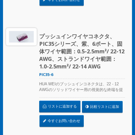
じれにさよならを告げましょう – コンパクトで
明確なプッシュインコネクタで迅速かつ信頼性
の高い接続を実現します。あらゆるスプライシ
ング作業に最適なソリューション、HUA WEIの
プッシュインコネクタは電気設備の便利さを再
定義します。効率を選び、信頼性を選びましょ
プッシュインワイヤコネクタ、
う – HUA WEIのプッシュインワイヤコネクタを
PIC35シリーズ、紫、6ポート、固
選んでください。 UL 486Cの基準に準拠してく
ださい。
体ワイヤ範囲：0.5-2.5mm²/ 22-12
AWG、ストランドワイヤ範囲：
1.0-2.5mm²/ 22-14 AWG
PIC35-6
HUA WEIのプッシュインコネクタは、22 - 12
AWGのソリッドワイヤー用の視覚的な終端を提
供します。色分けされた精度により、接続の特
定は簡単で、コンパクトなサイズは狭いスペー
リストに追加する
比較リストに追加
スにシームレスにフィットします。照明設置、
プレファブリケート配線システム、分岐回路配
線など、さまざまな用途に最適です。 複雑なね
今すぐお問い合わせ
じれにさよならを告げましょう – コンパクトで
明確なプッシュインコネクタで迅速かつ信頼性