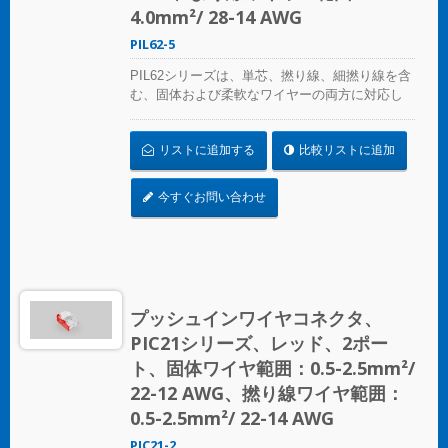
4.0mm²/ 28-14 AWG
PIL62-5
PIL62シリーズは、単芯、撚り線、細撚り線を含
む、固体および柔軟なワイヤーの両方に対応し
ています。従来のはんだ付けや絶縁テープの方
法に代わる完全な代替手段を提供します。ワイ
リストに追加する
比較リストに追加
ヤーはレバーを持ち上げるだけで簡単に取り外
して再利用でき、時間と労力を節約し、コスト
効率も良いです。
今すぐお問い合わせ
プッシュインワイヤコネクタ、
PIC21シリーズ、レッド、2ポー
ト、固体ワイヤ範囲：0.5-2.5mm²/
22-12 AWG、撚り線ワイヤ範囲：
0.5-2.5mm²/ 22-14 AWG
PIC21-2