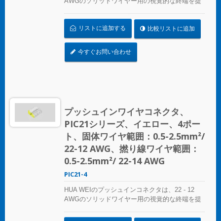
AWGのソリッドワイヤー用の視覚的な終端を提
供します。色分けされた精度により、接続の特
定は簡単で、コンパクトなサイズは狭いスペー
リストに追加する
比較リストに追加
スにシームレスにフィットします。照明設置、
プレファブリケート配線システム、分岐回路配
線など、さまざまな用途に最適です。 複雑なね
今すぐお問い合わせ
じれにさよならを告げましょう – コンパクトで
明確なプッシュインコネクタで迅速かつ信頼性
の高い接続を実現します。あらゆるスプライシ
ング作業に最適なソリューション、HUA WEIの
プッシュインコネクタは電気設備の便利さを再
定義します。効率を選び、信頼性を選びましょ
プッシュインワイヤコネクタ、
う – HUA WEIのプッシュインワイヤコネクタを
PIC21シリーズ、イエロー、4ポー
選んでください。 UL 486Cの基準に準拠してく
ださい。
ト、固体ワイヤ範囲：0.5-2.5mm²/
22-12 AWG、撚り線ワイヤ範囲：
0.5-2.5mm²/ 22-14 AWG
PIC21-4
HUA WEIのプッシュインコネクタは、22 - 12
AWGのソリッドワイヤー用の視覚的な終端を提
供します。色分けされた精度により、接続の特
定は簡単で、コンパクトなサイズは狭いスペー