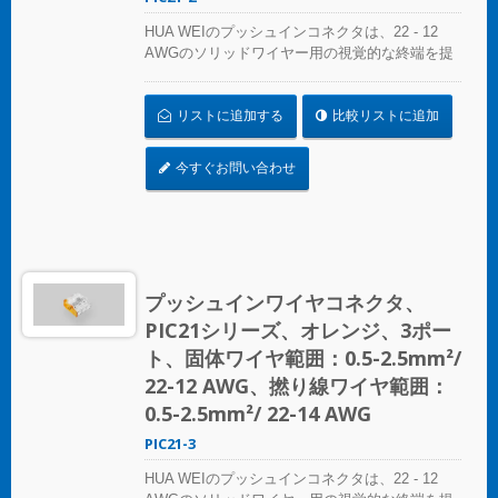
HUA WEIのプッシュインコネクタは、22 - 12
AWGのソリッドワイヤー用の視覚的な終端を提
供します。色分けされた精度により、接続の特
定は簡単で、コンパクトなサイズは狭いスペー
リストに追加する
比較リストに追加
スにシームレスにフィットします。照明設置、
プレファブリケート配線システム、分岐回路配
線など、さまざまな用途に最適です。 複雑なね
今すぐお問い合わせ
じれにさよならを告げましょう – コンパクトで
明確なプッシュインコネクタで迅速かつ信頼性
の高い接続を実現します。あらゆるスプライシ
ング作業に最適なソリューション、HUA WEIの
プッシュインコネクタは電気設備の便利さを再
定義します。効率を選び、信頼性を選びましょ
プッシュインワイヤコネクタ、
う – HUA WEIのプッシュインワイヤコネクタを
PIC21シリーズ、オレンジ、3ポー
選んでください。 UL 486Cの基準に準拠してく
ださい。
ト、固体ワイヤ範囲：0.5-2.5mm²/
22-12 AWG、撚り線ワイヤ範囲：
0.5-2.5mm²/ 22-14 AWG
PIC21-3
HUA WEIのプッシュインコネクタは、22 - 12