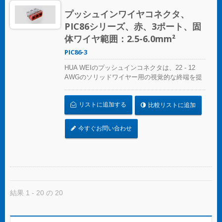
定義します。効率を選び、信頼性を選びましょ
プッシュインワイヤコネクタ、
う – HUA WEIのプッシュインワイヤコネクタを
PIC86シリーズ、赤、3ポート、固
選んでください。 UL 486Cの基準に準拠してく
ださい。
体ワイヤ範囲：2.5-6.0mm²
PIC86-3
HUA WEIのプッシュインコネクタは、22 - 12
AWGのソリッドワイヤー用の視覚的な終端を提
供します。色分けされた精度により、接続の特
定は簡単で、コンパクトなサイズは狭いスペー
リストに追加する
比較リストに追加
スにシームレスにフィットします。照明設置、
プレファブリケート配線システム、分岐回路配
線など、さまざまな用途に最適です。 複雑なね
今すぐお問い合わせ
じれにさよならを告げましょう – コンパクトで
明確なプッシュインコネクタで迅速かつ信頼性
の高い接続を実現します。あらゆるスプライシ
ング作業に最適なソリューション、HUA WEIの
プッシュインコネクタは電気設備の便利さを再
定義します。効率を選び、信頼性を選びましょ
う – HUA WEIのプッシュインワイヤコネクタを
結果 1 - 20 の 20
選んでください。 UL 486Cの基準に準拠してく
ださい。