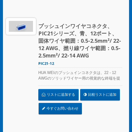
の高い接続を実現します。あらゆるスプライシ
ング作業に最適なソリューション、HUA WEIの
プッシュインコネクタは電気設備の便利さを再
定義します。効率を選び、信頼性を選びましょ
プッシュインワイヤコネクタ、
う – HUA WEIのプッシュインワイヤコネクタを
PIC21シリーズ、青、12ポート、
選んでください。 UL 486Cの基準に準拠してく
ださい。
固体ワイヤ範囲：0.5-2.5mm²/ 22-
12 AWG、撚り線ワイヤ範囲：0.5-
2.5mm²/ 22-14 AWG
PIC21-12
HUA WEIのプッシュインコネクタは、22 - 12
AWGのソリッドワイヤー用の視覚的な終端を提
供します。色分けされた精度により、接続の特
定は簡単で、コンパクトなサイズは狭いスペー
リストに追加する
比較リストに追加
スにシームレスにフィットします。照明設置、
プレファブリケート配線システム、分岐回路配
線など、さまざまな用途に最適です。 複雑なね
今すぐお問い合わせ
じれにさよならを告げましょう – コンパクトで
明確なプッシュインコネクタで迅速かつ信頼性
の高い接続を実現します。あらゆるスプライシ
ング作業に最適なソリューション、HUA WEIの