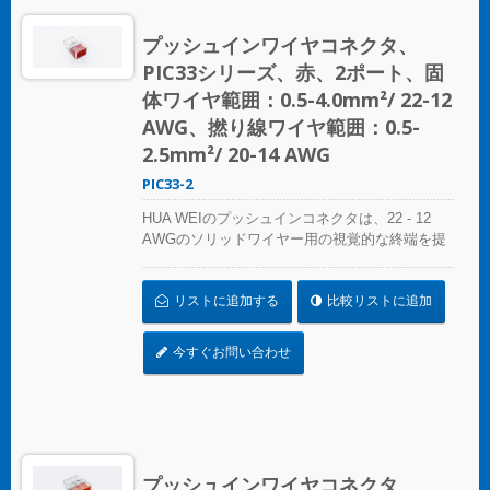
プッシュインコネクタは電気設備の便利さを再
定義します。効率を選び、信頼性を選びましょ
プッシュインワイヤコネクタ、
う – HUA WEIのプッシュインワイヤコネクタを
PIC33シリーズ、赤、2ポート、固
選んでください。 UL 486Cの基準に準拠してく
ださい。
体ワイヤ範囲：0.5-4.0mm²/ 22-12
AWG、撚り線ワイヤ範囲：0.5-
2.5mm²/ 20-14 AWG
PIC33-2
HUA WEIのプッシュインコネクタは、22 - 12
AWGのソリッドワイヤー用の視覚的な終端を提
供します。色分けされた精度により、接続の特
定は簡単で、コンパクトなサイズは狭いスペー
リストに追加する
比較リストに追加
スにシームレスにフィットします。照明設置、
プレファブリケート配線システム、分岐回路配
線など、さまざまな用途に最適です。 複雑なね
今すぐお問い合わせ
じれにさよならを告げましょう – コンパクトで
明確なプッシュインコネクタで迅速かつ信頼性
の高い接続を実現します。あらゆるスプライシ
ング作業に最適なソリューション、HUA WEIの
プッシュインコネクタは電気設備の便利さを再
定義します。効率を選び、信頼性を選びましょ
プッシュインワイヤコネクタ、
う – HUA WEIのプッシュインワイヤコネクタを