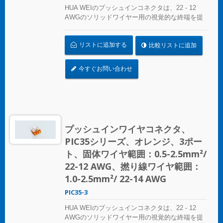
HUA WEIのプッシュインコネクタは、22 - 12
AWGのソリッドワイヤー用の視覚的な終端を提
供します。色分けされた精度により、接続の特
定は簡単で、コンパクトなサイズは狭いスペー
リストに追加する
比較リストに追加
スにシームレスにフィットします。照明設置、
プレファブリケート配線システム、分岐回路配
線など、さまざまな用途に最適です。 複雑なね
今すぐお問い合わせ
じれにさよならを告げましょう – コンパクトで
明確なプッシュインコネクタで迅速かつ信頼性
の高い接続を実現します。あらゆるスプライシ
ング作業に最適なソリューション、HUA WEIの
プッシュインコネクタは電気設備の便利さを再
定義します。効率を選び、信頼性を選びましょ
プッシュインワイヤコネクタ、
う – HUA WEIのプッシュインワイヤコネクタを
PIC35シリーズ、オレンジ、3ポー
選んでください。 UL 486Cの基準に準拠してく
ださい。
ト、固体ワイヤ範囲：0.5-2.5mm²/
22-12 AWG、撚り線ワイヤ範囲：
1.0-2.5mm²/ 22-14 AWG
PIC35-3
HUA WEIのプッシュインコネクタは、22 - 12
AWGのソリッドワイヤー用の視覚的な終端を提