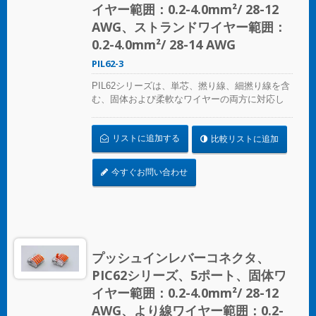
イヤー範囲：0.2-4.0mm²/ 28-12
AWG、ストランドワイヤー範囲：
0.2-4.0mm²/ 28-14 AWG
PIL62-3
PIL62シリーズは、単芯、撚り線、細撚り線を含
む、固体および柔軟なワイヤーの両方に対応し
ています。従来のはんだ付けや絶縁テープの方
法に代わる完全な代替手段を提供します。ワイ
リストに追加する
比較リストに追加
ヤーはレバーを持ち上げるだけで簡単に取り外
して再利用でき、時間と労力を節約し、コスト
効率も良いです。
今すぐお問い合わせ
プッシュインレバーコネクタ、
PIC62シリーズ、5ポート、固体ワ
イヤー範囲：0.2-4.0mm²/ 28-12
AWG、より線ワイヤー範囲：0.2-