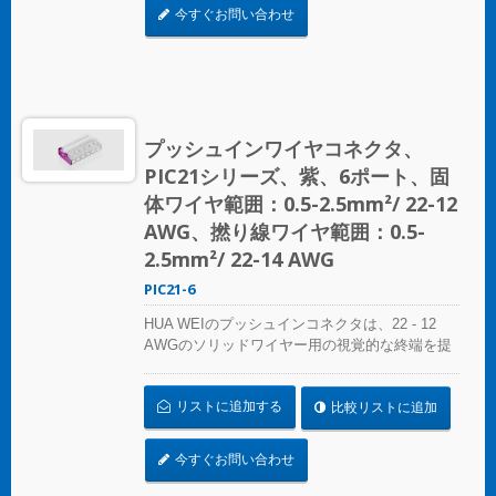
線など、さまざまな用途に最適です。 複雑なね
今すぐお問い合わせ
じれにさよならを告げましょう – コンパクトで
明確なプッシュインコネクタで迅速かつ信頼性
の高い接続を実現します。あらゆるスプライシ
ング作業に最適なソリューション、HUA WEIの
プッシュインコネクタは電気設備の便利さを再
定義します。効率を選び、信頼性を選びましょ
プッシュインワイヤコネクタ、
う – HUA WEIのプッシュインワイヤコネクタを
PIC21シリーズ、紫、6ポート、固
選んでください。 UL 486Cの基準に準拠してく
ださい。
体ワイヤ範囲：0.5-2.5mm²/ 22-12
AWG、撚り線ワイヤ範囲：0.5-
2.5mm²/ 22-14 AWG
PIC21-6
HUA WEIのプッシュインコネクタは、22 - 12
AWGのソリッドワイヤー用の視覚的な終端を提
供します。色分けされた精度により、接続の特
定は簡単で、コンパクトなサイズは狭いスペー
リストに追加する
比較リストに追加
スにシームレスにフィットします。照明設置、
プレファブリケート配線システム、分岐回路配
線など、さまざまな用途に最適です。 複雑なね
今すぐお問い合わせ
じれにさよならを告げましょう – コンパクトで
明確なプッシュインコネクタで迅速かつ信頼性