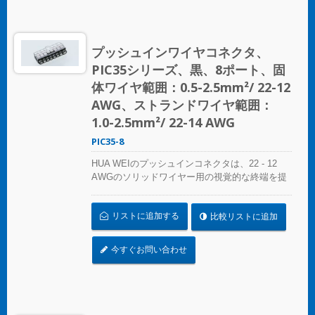
の高い接続を実現します。あらゆるスプライシ
ング作業に最適なソリューション、HUA WEIの
プッシュインコネクタは電気設備の便利さを再
定義します。効率を選び、信頼性を選びましょ
プッシュインワイヤコネクタ、
う – HUA WEIのプッシュインワイヤコネクタを
PIC35シリーズ、黒、8ポート、固
選んでください。 UL 486Cの基準に準拠してく
ださい。
体ワイヤ範囲：0.5-2.5mm²/ 22-12
AWG、ストランドワイヤ範囲：
1.0-2.5mm²/ 22-14 AWG
PIC35-8
HUA WEIのプッシュインコネクタは、22 - 12
AWGのソリッドワイヤー用の視覚的な終端を提
供します。色分けされた精度により、接続の特
定は簡単で、コンパクトなサイズは狭いスペー
リストに追加する
比較リストに追加
スにシームレスにフィットします。照明設置、
プレファブリケート配線システム、分岐回路配
線など、さまざまな用途に最適です。 複雑なね
今すぐお問い合わせ
じれにさよならを告げましょう – コンパクトで
明確なプッシュインコネクタで迅速かつ信頼性
の高い接続を実現します。あらゆるスプライシ
ング作業に最適なソリューション、HUA WEIの
プッシュインコネクタは電気設備の便利さを再