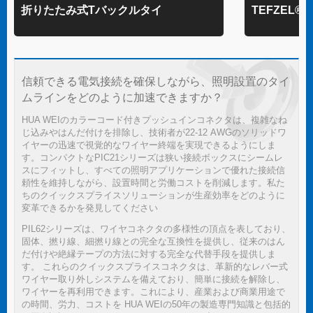
折りたたみ式Tバックルタイ
TEFZEL
信頼できる電気接続を確保しながら、照明設置のタイ
ムラインをどのように加速できますか？
HUA WEIのカラーコード付きプッシュインコネクタは、複雑なね
じ込みやはんだ付けを排除し、技術者が22-12 AWGのソリッドワ
イヤーの迅速で視覚的なワイヤー終端を実現できるようにしま
す。コンパクトなPIC21シリーズは狭い接続ボックスにシームレ
スにフィットし、すべての照明アプリケーションで優れた接続信
頼性を維持しながら、設置時間と労働コストを削減します。私た
ちのクイックスプライスソリューションが生産効率をどのように
変革できるかを発見してください
PIL62シリーズは、ワイヤコネクタの多様性の頂点を表しており、
固体、撚り線、細撚り線との完全な互換性を提供し、従来のはん
だ付けや絶縁テープの方法に対する完全な代替手段を提供しま
す。 これらのクイックスプライスコネクタは、革新的なレバー式
ワイヤー取り外しシステムを備えており、簡単に接続を解除し、
ワイヤーを再利用できます。これにより、産業および商業用途で
の時間、労力、コストを HUA WEIの50年の製造専門知識と包括的