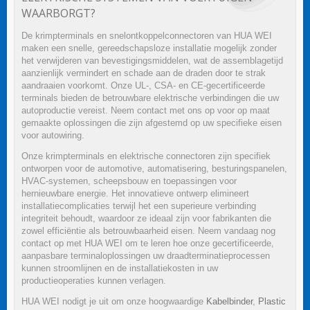
WAARBORGT?
De krimpterminals en snelontkoppelconnectoren van HUA WEI
maken een snelle, gereedschapsloze installatie mogelijk zonder
het verwijderen van bevestigingsmiddelen, wat de assemblagetijd
aanzienlijk vermindert en schade aan de draden door te strak
aandraaien voorkomt. Onze UL-, CSA- en CE-gecertificeerde
terminals bieden de betrouwbare elektrische verbindingen die uw
autoproductie vereist. Neem contact met ons op voor op maat
gemaakte oplossingen die zijn afgestemd op uw specifieke eisen
voor autowiring.
Onze krimpterminals en elektrische connectoren zijn specifiek
ontworpen voor de automotive, automatisering, besturingspanelen,
HVAC-systemen, scheepsbouw en toepassingen voor
hernieuwbare energie. Het innovatieve ontwerp elimineert
installatiecomplicaties terwijl het een superieure verbinding
integriteit behoudt, waardoor ze ideaal zijn voor fabrikanten die
zowel efficiëntie als betrouwbaarheid eisen. Neem vandaag nog
contact op met HUA WEI om te leren hoe onze gecertificeerde,
aanpasbare terminaloplossingen uw draadterminatieprocessen
kunnen stroomlijnen en de installatiekosten in uw
productieoperaties kunnen verlagen.
HUA WEI nodigt je uit om onze hoogwaardige
Kabelbinder
,
Plastic