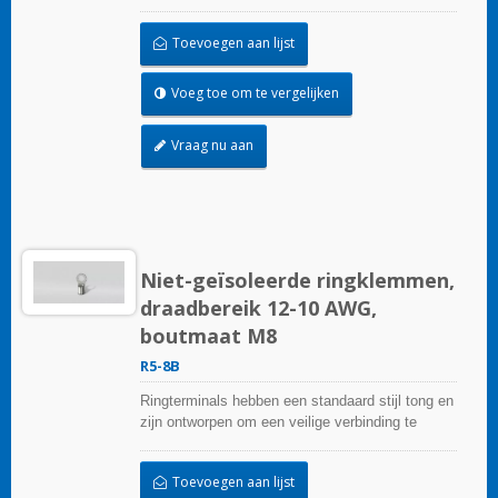
garanderen.
Toevoegen aan lijst
Voeg toe om te vergelijken
Vraag nu aan
Niet-geïsoleerde ringklemmen,
draadbereik 12-10 AWG,
boutmaat M8
R5-8B
Ringterminals hebben een standaard stijl tong en
zijn ontworpen om een veilige verbinding te
garanderen.
Toevoegen aan lijst