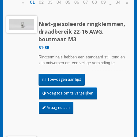
01
02
03
04
05
06
07
08
09
34
«
»
…
Niet-geïsoleerde ringklemmen,
draadbereik 22-16 AWG,
boutmaat M3
R1-3B
Ringterminals hebben een standaard stijl tong en
zijn ontworpen om een veilige verbinding te
garanderen.
Toevoegen aan lijst
Voeg toe om te vergelijken
Vraag nu aan