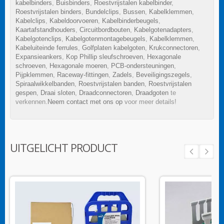
kabelbinders
,
Buisbinders
,
Roestvrijstalen kabelbinder
,
Roestvrijstalen binders
,
Bundelclips
,
Bussen
,
Kabelklemmen
,
Kabelclips
,
Kabeldoorvoeren
,
Kabelbinderbeugels
,
Kaartafstandhouders
,
Circuitbordbouten
,
Kabelgotenadapters
,
Kabelgotenclips
,
Kabelgotenmontagebeugels
,
Kabelklemmen
,
Kabeluiteinde ferrules
,
Golfplaten kabelgoten
,
Krukconnectoren
,
Expansieankers
,
Kop Phillip sleufschroeven
,
Hexagonale
schroeven
,
Hexagonale moeren
,
PCB-ondersteuningen
,
Pijpklemmen
,
Raceway-fittingen
,
Zadels
,
Beveiligingszegels
,
Spiraalwikkelbanden
,
Roestvrijstalen banden
,
Roestvrijstalen
gespen
,
Draai sloten
,
Draadconnectoren
,
Draadgoten
te
verkennen.
Neem contact met ons op
voor meer details!
UITGELICHT PRODUCT