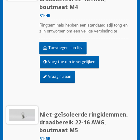
boutmaat M4
R1-4B
Ringterminals hebben een standaard stijl tong en
zijn ontworpen om een veilige verbinding te
garanderen.
Toevoegen aan lijst
Voeg toe om te vergelijken
Vraag nu aan
Niet-geïsoleerde ringklemmen,
draadbereik 22-16 AWG,
boutmaat M5
R1-5B