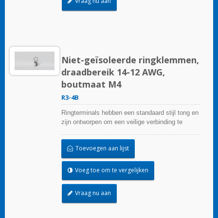
Vraag nu aan
Niet-geïsoleerde ringklemmen,
draadbereik 14-12 AWG,
boutmaat M4
R3-4B
Ringterminals hebben een standaard stijl tong en
zijn ontworpen om een veilige verbinding te
garanderen.
Toevoegen aan lijst
Voeg toe om te vergelijken
Vraag nu aan