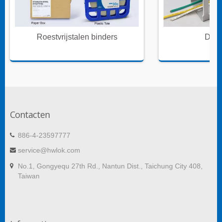
Roestvrijstalen binders
Draa
Contacten
886-4-23597777
service@hwlok.com
No.1, Gongyequ 27th Rd., Nantun Dist., Taichung City 408,
Taiwan