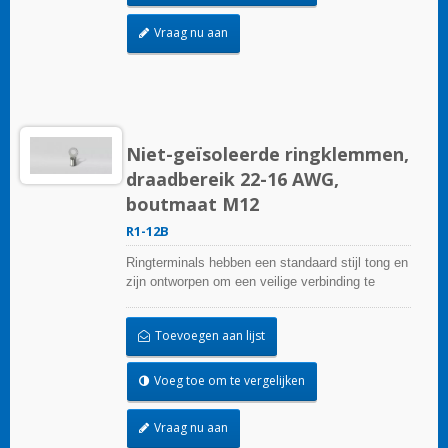
Vraag nu aan
Niet-geïsoleerde ringklemmen,
draadbereik 22-16 AWG,
boutmaat M12
R1-12B
Ringterminals hebben een standaard stijl tong en
zijn ontworpen om een veilige verbinding te
garanderen.
Toevoegen aan lijst
Voeg toe om te vergelijken
Vraag nu aan