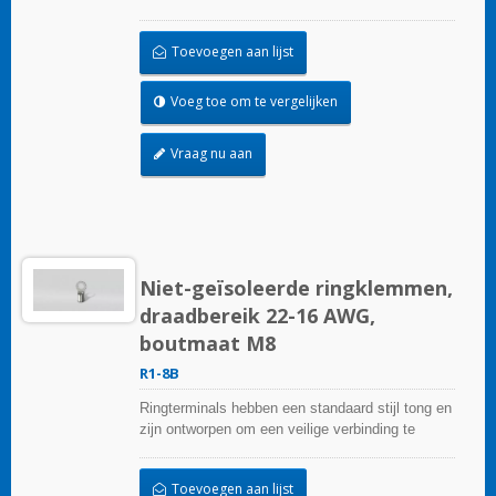
garanderen.
Toevoegen aan lijst
Voeg toe om te vergelijken
Vraag nu aan
Niet-geïsoleerde ringklemmen,
draadbereik 22-16 AWG,
boutmaat M8
R1-8B
Ringterminals hebben een standaard stijl tong en
zijn ontworpen om een veilige verbinding te
garanderen.
Toevoegen aan lijst