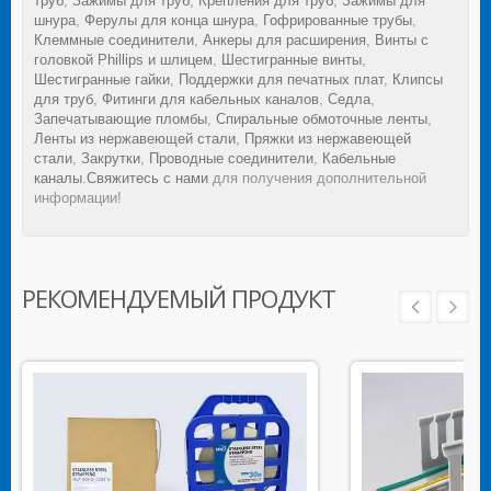
труб
,
Зажимы для труб
,
Крепления для труб
,
Зажимы для
шнура
,
Ферулы для конца шнура
,
Гофрированные трубы
,
Клеммные соединители
,
Анкеры для расширения
,
Винты с
головкой Phillips и шлицем
,
Шестигранные винты
,
Шестигранные гайки
,
Поддержки для печатных плат
,
Клипсы
для труб
,
Фитинги для кабельных каналов
,
Седла
,
Запечатывающие пломбы
,
Спиральные обмоточные ленты
,
Ленты из нержавеющей стали
,
Пряжки из нержавеющей
стали
,
Закрутки
,
Проводные соединители
,
Кабельные
каналы
.
Свяжитесь с нами
для получения дополнительной
информации!
РЕКОМЕНДУЕМЫЙ ПРОДУКТ