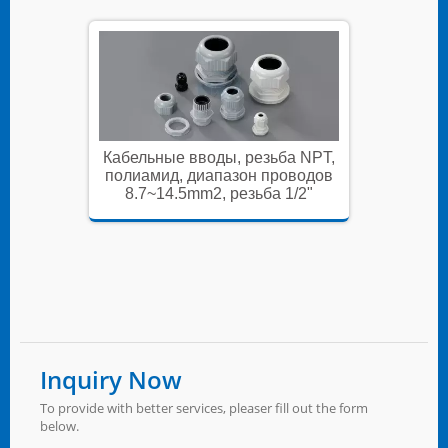
а NPT,
Кабельные вводы, резьба NPT,
Кабель
оводов
полиамид, диапазон проводов
полиам
/2"
8.7~14.5mm2, резьба 1/2"
8.7~