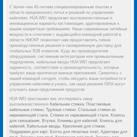
С более чем 45-летним специализированным опытом в
области прецизионного литья и решений по управлению
кабелями, HUA WEI предлагает высококачественные и
инновационные варианты кастомизации, адаптированные к
вашим конкретным требованиям. Наши современные литейные
мощности в сочетании с выдающейся командной работой в
области НИОКР позволяют нам предоставлять гибкие
производственные решения и своевременную доставку для
глобальных B2B клиентов. Будь вы производителем
оборудования, системным интегратором или промышленным
подрядчиком, кабельные вводы HUA WEI предлагают
надежность, соответствие и производительность, которые
требуют ваши критически важные приложения. Свяжитесь с
нашей командой сегодня, чтобы обсудить ваши потребности в
управлении кабелями и узнать, как наши решения OEM могут
улучшить ваши предложения продуктов.
HUA WEI приглашает вас исследовать нашу
высококачественную
Кабельная стяжка
,
Пластиковые
кабельные стяжки
,
Трубные стяжки
,
Стальные стяжки из
нержавеющей стали
,
Стяжки из нержавеющей стали
,
Клипсы
для связывания
,
Втулки
,
Клеммы для кабелей
,
Клипсы для
кабелей
,
Кабельные вводы
,
Крепления для стяжек
,
Поддержки для карт
,
Болты для печатных плат
,
Адаптеры для