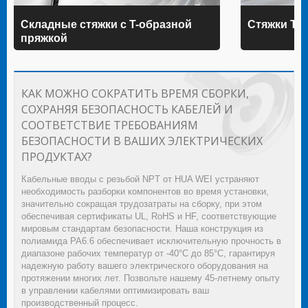
Складные стяжки с T-образной
Стяжки TE
пряжкой
КАК МОЖНО СОКРАТИТЬ ВРЕМЯ СБОРКИ,
СОХРАНЯЯ БЕЗОПАСНОСТЬ КАБЕЛЕЙ И
СООТВЕТСТВИЕ ТРЕБОВАНИЯМ
БЕЗОПАСНОСТИ В ВАШИХ ЭЛЕКТРИЧЕСКИХ
ПРОДУКТАХ?
Кабельные вводы с резьбой NPT от HUA WEI устраняют
необходимость разборки компонентов во время установки,
значительно сокращая трудозатраты на сборку, при этом
обеспечивая сертификаты UL, RoHS и HF, соответствующие
мировым стандартам безопасности. Наша конструкция из
полиамида PA6.6 обеспечивает исключительную прочность в
диапазоне рабочих температур от -40°C до 85°C, гарантируя
надежную работу вашего электрического оборудования на
протяжении многих лет. Позвольте нашему 45-летнему опыту
в управлении кабелями оптимизировать ваш
производственный процесс.