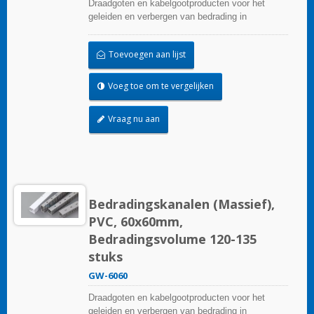
Draadgoten en kabelgootproducten voor het
geleiden en verbergen van bedrading in
besturingspanelen. Ze zijn beschikbaar in tal van
configuraties, materialen, maten en kleuren om
Toevoegen aan lijst
aan elke toepassing te voldoen. Kies uit een
breed scala aan accessoires en gereedschappen
voor een gemakkelijke installatie.
Voeg toe om te vergelijken
Vraag nu aan
Bedradingskanalen (Massief),
PVC, 60x60mm,
Bedradingsvolume 120-135
stuks
GW-6060
Draadgoten en kabelgootproducten voor het
geleiden en verbergen van bedrading in