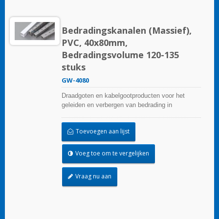
Bedradingskanalen (Massief),
PVC, 40x80mm,
Bedradingsvolume 120-135
stuks
GW-4080
Draadgoten en kabelgootproducten voor het
geleiden en verbergen van bedrading in
besturingspanelen. Ze zijn beschikbaar in tal van
configuraties, materialen, maten en kleuren om
Toevoegen aan lijst
aan elke toepassing te voldoen. Kies uit een
breed scala aan accessoires en gereedschappen
voor een gemakkelijke installatie.
Voeg toe om te vergelijken
Vraag nu aan