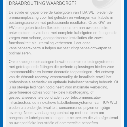
DRAADROUTING WAARBORGT?
De solide en geperforeerde kabelgoten van HUA WEI bieden de
premiumoplossing voor het geleiden en verbergen van kabels in
besturingspanelen met professionele resultaten. Onze GW- en
FW-serie goten bieden flexibele opties om aan uw specifieke
ontwerpeisen te voldoen, met complete kabelgoten en fittingen die
zorgen voor schone, georganiseerde installaties die zowel
functionaliteit als uitstraling verbeteren. Laat onze
kabelbeheerexperts u helpen uw besturingspaneelontwerpen te
optimaliseren.
Onze kabelgootoplossingen bevatten complete leidingsystemen
met geïntegreerde fittingen die perfecte oplossingen bieden voor
kantoormeubilair en interne decoratie-toepassingen. Het ontwerp
van de éénstuk raceway vereenvoudigt de installatie terwijl het
professionele esthetiek en optimale kabelbescherming behoudt. Of
u nu stevige leidingen nodig heeft voor maximale verberging,
geperforeerde opties voor flexibele kabeltoegang, of
gespecialiseerde telefoondraden voor telecommunicatie-
infrastructuur, de innovatieve kabelbeheersystemen van HUA WEI
bieden uitzonderlijke kwaliteit, concurrerende prijzen en tijdige
levering. Neem vandaag nog contact op met ons team om
aangepaste kabelgootoplossingen te bespreken die zijn afgestemd
op uw specifieke industriële of commerciële behoeften.