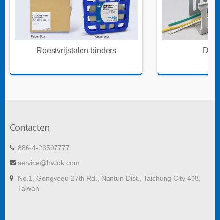
Roestvrijstalen binders
Draa
Contacten
886-4-23597777
service@hwlok.com
No.1, Gongyequ 27th Rd., Nantun Dist., Taichung City 408,
Taiwan