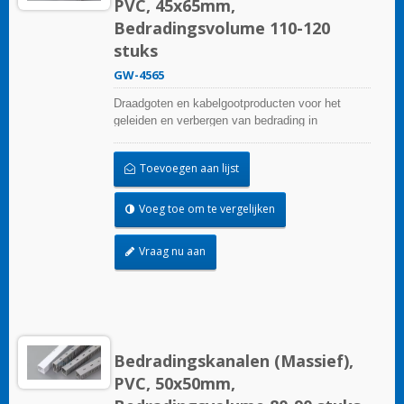
PVC, 45x65mm,
Bedradingsvolume 110-120
stuks
GW-4565
Draadgoten en kabelgootproducten voor het
geleiden en verbergen van bedrading in
besturingspanelen. Ze zijn beschikbaar in tal van
configuraties, materialen, maten en kleuren om
Toevoegen aan lijst
aan elke toepassing te voldoen. Kies uit een
breed scala aan accessoires en gereedschappen
voor een gemakkelijke installatie.
Voeg toe om te vergelijken
Vraag nu aan
Bedradingskanalen (Massief),
PVC, 50x50mm,