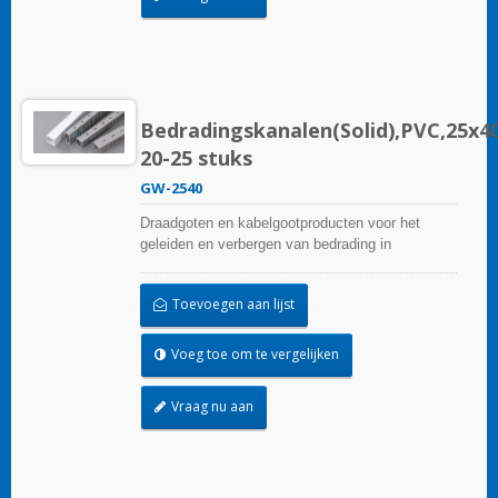
Bedradingskanalen(Solid),PVC,25x
20-25 stuks
GW-2540
Draadgoten en kabelgootproducten voor het
geleiden en verbergen van bedrading in
besturingspanelen. Ze zijn beschikbaar in tal van
configuraties, materialen, maten en kleuren om
Toevoegen aan lijst
aan elke toepassing te voldoen. Kies uit een
breed scala aan accessoires en gereedschappen
voor een gemakkelijke installatie.
Voeg toe om te vergelijken
Vraag nu aan