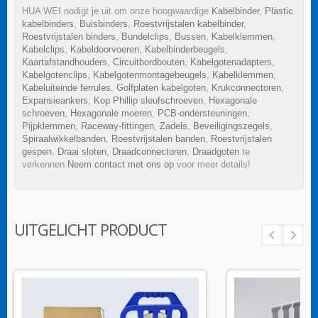
HUA WEI nodigt je uit om onze hoogwaardige
Kabelbinder
,
Plastic
kabelbinders
,
Buisbinders
,
Roestvrijstalen kabelbinder
,
Roestvrijstalen binders
,
Bundelclips
,
Bussen
,
Kabelklemmen
,
Kabelclips
,
Kabeldoorvoeren
,
Kabelbinderbeugels
,
Kaartafstandhouders
,
Circuitbordbouten
,
Kabelgotenadapters
,
Kabelgotenclips
,
Kabelgotenmontagebeugels
,
Kabelklemmen
,
Kabeluiteinde ferrules
,
Golfplaten kabelgoten
,
Krukconnectoren
,
Expansieankers
,
Kop Phillip sleufschroeven
,
Hexagonale
schroeven
,
Hexagonale moeren
,
PCB-ondersteuningen
,
Pijpklemmen
,
Raceway-fittingen
,
Zadels
,
Beveiligingszegels
,
Spiraalwikkelbanden
,
Roestvrijstalen banden
,
Roestvrijstalen
gespen
,
Draai sloten
,
Draadconnectoren
,
Draadgoten
te
verkennen.
Neem contact met ons op
voor meer details!
UITGELICHT PRODUCT