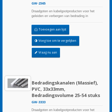
GW-2565
Draadgoten en kabelgootproducten voor het
geleiden en verbergen van bedrading in
besturingspanelen. Ze zijn beschikbaar in tal van
configuraties, materialen, maten en kleuren om
Toevoegen aan lijst
aan elke toepassing te voldoen. Kies uit een
breed scala aan accessoires en gereedschappen
voor een gemakkelijke installatie.
Voeg toe om te vergelijken
Vraag nu aan
Bedradingskanalen (Massief),
PVC, 33x33mm,
Bedradingsvolume 25-54 stuks
GW-3333
Draadgoten en kabelgootproducten voor het