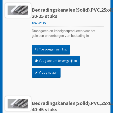
Bedradingskanalen(Solid),PVC,25x
20-25 stuks
GW-2545
Draadgoten en kabelgootproducten voor het
geleiden en verbergen van bedrading in
besturingspanelen. Ze zijn beschikbaar in tal van
configuraties, materialen, maten en kleuren om
Toevoegen aan lijst
aan elke toepassing te voldoen. Kies uit een
breed scala aan accessoires en gereedschappen
voor een gemakkelijke installatie.
Voeg toe om te vergelijken
Vraag nu aan
Bedradingskanalen(Solid),PVC,25x
40-45 stuks