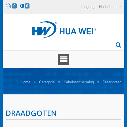
0
0
Nederlands
Home
Categorie
Kabelbescherming
Draadgoten
DRAADGOTEN