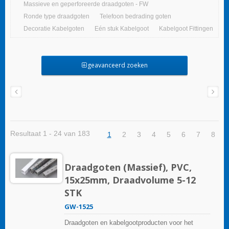
Massieve en geperforeerde draadgoten - FW
Ronde type draadgoten
Telefoon bedrading goten
Decoratie Kabelgoten
Eén stuk Kabelgoot
Kabelgoot Fittingen
geavanceerd zoeken
Resultaat 1 - 24 van 183
1
2
3
4
5
6
7
8
Draadgoten (Massief), PVC,
15x25mm, Draadvolume 5-12
STK
GW-1525
Draadgoten en kabelgootproducten voor het