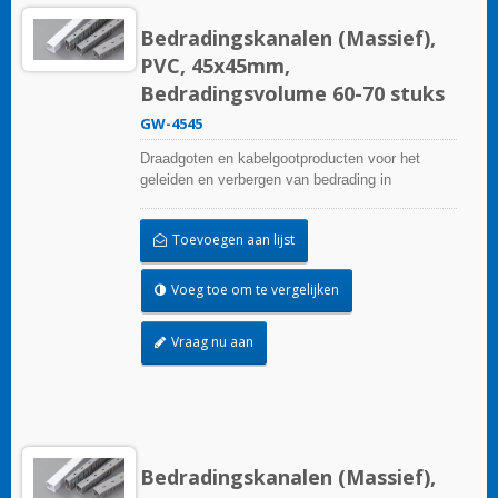
Bedradingskanalen (Massief),
PVC, 45x45mm,
Bedradingsvolume 60-70 stuks
GW-4545
Draadgoten en kabelgootproducten voor het
geleiden en verbergen van bedrading in
besturingspanelen. Ze zijn beschikbaar in tal van
configuraties, materialen, maten en kleuren om
Toevoegen aan lijst
aan elke toepassing te voldoen. Kies uit een
breed scala aan accessoires en gereedschappen
voor een gemakkelijke installatie.
Voeg toe om te vergelijken
Vraag nu aan
Bedradingskanalen (Massief),