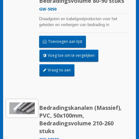
Bedradingsvolume 80-90 stuks
GW-5050
Draadgoten en kabelgootproducten voor het
geleiden en verbergen van bedrading in
besturingspanelen. Ze zijn beschikbaar in tal van
configuraties, materialen, maten en kleuren om
Toevoegen aan lijst
aan elke toepassing te voldoen. Kies uit een
breed scala aan accessoires en gereedschappen
voor een gemakkelijke installatie.
Voeg toe om te vergelijken
Vraag nu aan
Bedradingskanalen (Massief),
PVC, 50x100mm,
Bedradingsvolume 210-260
stuks