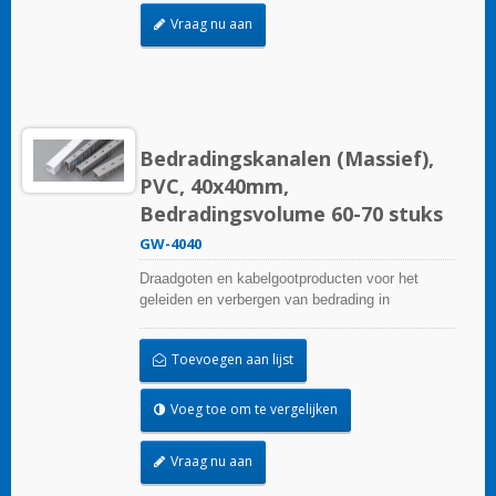
Vraag nu aan
Bedradingskanalen (Massief),
PVC, 40x40mm,
Bedradingsvolume 60-70 stuks
GW-4040
Draadgoten en kabelgootproducten voor het
geleiden en verbergen van bedrading in
besturingspanelen. Ze zijn beschikbaar in tal van
configuraties, materialen, maten en kleuren om
Toevoegen aan lijst
aan elke toepassing te voldoen. Kies uit een
breed scala aan accessoires en gereedschappen
voor een gemakkelijke installatie.
Voeg toe om te vergelijken
Vraag nu aan