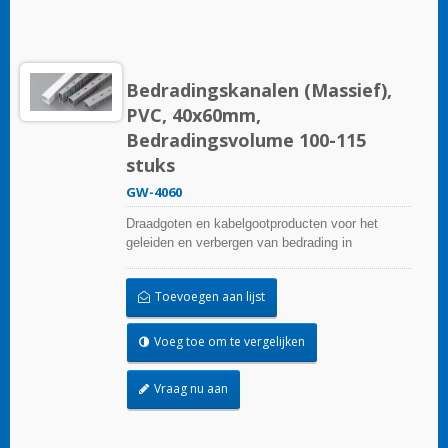
Bedradingskanalen (Massief),
PVC, 40x60mm,
Bedradingsvolume 100-115
stuks
GW-4060
Draadgoten en kabelgootproducten voor het
geleiden en verbergen van bedrading in
besturingspanelen. Ze zijn beschikbaar in tal van
configuraties, materialen, maten en kleuren om
Toevoegen aan lijst
aan elke toepassing te voldoen. Kies uit een
breed scala aan accessoires en gereedschappen
voor een gemakkelijke installatie.
Voeg toe om te vergelijken
Vraag nu aan