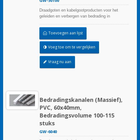
GW-50100
Draadgoten en kabelgootproducten voor het
geleiden en verbergen van bedrading in
besturingspanelen. Ze zijn beschikbaar in tal van
configuraties, materialen, maten en kleuren om
Toevoegen aan lijst
aan elke toepassing te voldoen. Kies uit een
breed scala aan accessoires en gereedschappen
voor een gemakkelijke installatie.
Voeg toe om te vergelijken
Vraag nu aan
Bedradingskanalen (Massief),
PVC, 60x40mm,
Bedradingsvolume 100-115
stuks
GW-6040