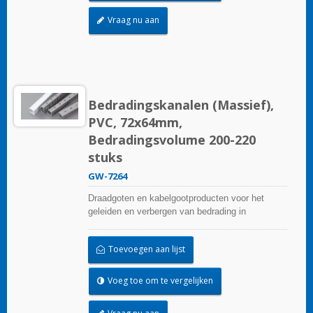
Vraag nu aan
Bedradingskanalen (Massief),
PVC, 72x64mm,
Bedradingsvolume 200-220
stuks
GW-7264
Draadgoten en kabelgootproducten voor het
geleiden en verbergen van bedrading in
besturingspanelen. Ze zijn beschikbaar in tal van
configuraties, materialen, maten en kleuren om
Toevoegen aan lijst
aan elke toepassing te voldoen. Kies uit een
breed scala aan accessoires en gereedschappen
voor een gemakkelijke installatie.
Voeg toe om te vergelijken