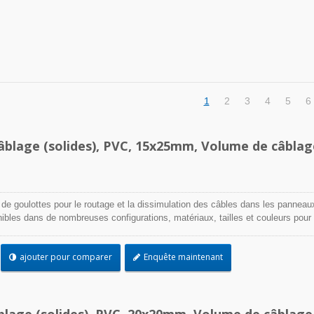
1
2
3
4
5
6
âblage (solides), PVC, 15x25mm, Volume de câblag
 de goulottes pour le routage et la dissimulation des câbles dans les panneau
onibles dans de nombreuses configurations, matériaux, tailles et couleurs pour
cation. Choisissez parmi une large gamme d'accessoires et d'outils pour une
ajouter pour comparer
Enquête maintenant
blage (solides), PVC, 20x20mm, Volume de câblage