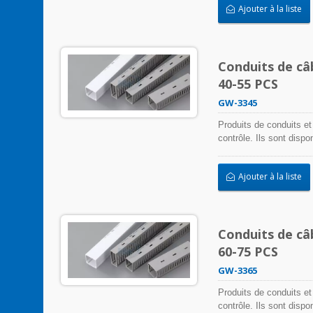
Ajouter à la liste
Conduits de câ
40-55 PCS
GW-3345
Produits de conduits et
contrôle. Ils sont disp
s'adapter à toute appli
installation facile.
Ajouter à la liste
Conduits de câ
60-75 PCS
GW-3365
Produits de conduits et
contrôle. Ils sont disp