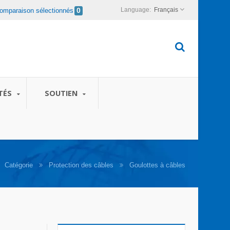
Français
omparaison sélectionnés
0
TÉS
SOUTIEN
Catégorie
Protection des câbles
Goulottes à câbles