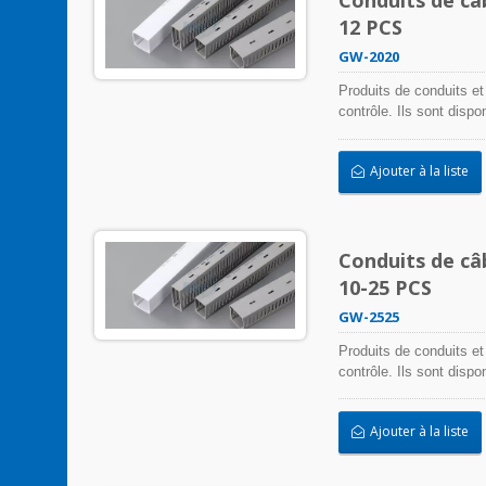
12 PCS
GW-2020
Produits de conduits et
contrôle. Ils sont disp
s'adapter à toute appli
installation facile.
Ajouter à la liste
Conduits de câ
10-25 PCS
GW-2525
Produits de conduits et
contrôle. Ils sont disp
s'adapter à toute appli
installation facile.
Ajouter à la liste