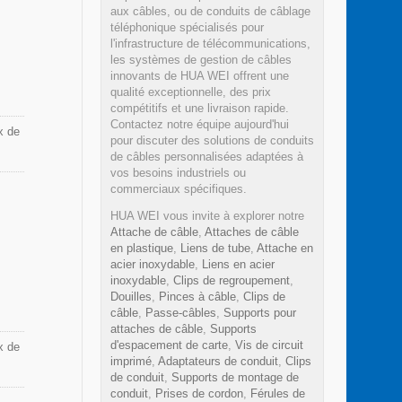
aux câbles, ou de conduits de câblage
téléphonique spécialisés pour
l'infrastructure de télécommunications,
les systèmes de gestion de câbles
innovants de HUA WEI offrent une
qualité exceptionnelle, des prix
compétitifs et une livraison rapide.
Contactez notre équipe aujourd'hui
x de
pour discuter des solutions de conduits
de câbles personnalisées adaptées à
vos besoins industriels ou
commerciaux spécifiques.
HUA WEI vous invite à explorer notre
Attache de câble
,
Attaches de câble
en plastique
,
Liens de tube
,
Attache en
acier inoxydable
,
Liens en acier
inoxydable
,
Clips de regroupement
,
Douilles
,
Pinces à câble
,
Clips de
câble
,
Passe-câbles
,
Supports pour
attaches de câble
,
Supports
d'espacement de carte
,
Vis de circuit
x de
imprimé
,
Adaptateurs de conduit
,
Clips
de conduit
,
Supports de montage de
conduit
,
Prises de cordon
,
Férules de