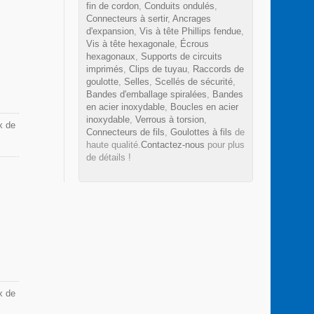
fin de cordon
,
Conduits ondulés
,
Connecteurs à sertir
,
Ancrages
d'expansion
,
Vis à tête Phillips fendue
,
Vis à tête hexagonale
,
Écrous
hexagonaux
,
Supports de circuits
imprimés
,
Clips de tuyau
,
Raccords de
goulotte
,
Selles
,
Scellés de sécurité
,
Bandes d'emballage spiralées
,
Bandes
en acier inoxydable
,
Boucles en acier
inoxydable
,
Verrous à torsion
,
x de
Connecteurs de fils
,
Goulottes à fils
de
haute qualité.
Contactez-nous
pour plus
de détails !
x de