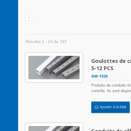
Résultat 1 - 24 de 183
Goulottes de c
5-12 PCS
GW-1525
Produits de conduits et
contrôle. Ils sont disp
s'adapter à toute appli
installation facile.
Ajouter à la liste
Conduits de câ