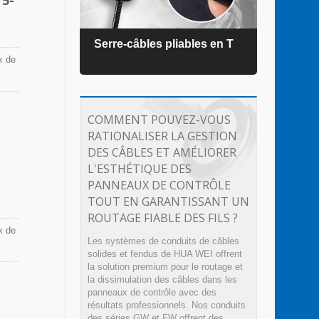
ZEL®
Serre-câbles pliables en T
Serr
x de
COMMENT POUVEZ-VOUS
RATIONALISER LA GESTION
DES CÂBLES ET AMÉLIORER
L'ESTHÉTIQUE DES
PANNEAUX DE CONTRÔLE
TOUT EN GARANTISSANT UN
ROUTAGE FIABLE DES FILS ?
x de
Les systèmes de conduits de câbles
solides et fendus de HUA WEI offrent
la solution premium pour le routage et
la dissimulation des câbles dans les
panneaux de contrôle avec des
résultats professionnels. Nos conduits
des séries GW et FW offrent des