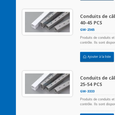
Conduits de câ
40-45 PCS
GW-2565
Produits de conduits et
contrôle. Ils sont disp
s'adapter à toute appli
installation facile.
Ajouter à la liste
Conduits de câ
25-54 PCS
GW-3333
Produits de conduits et
contrôle. Ils sont disp
s'adapter à toute appli
installation facile.