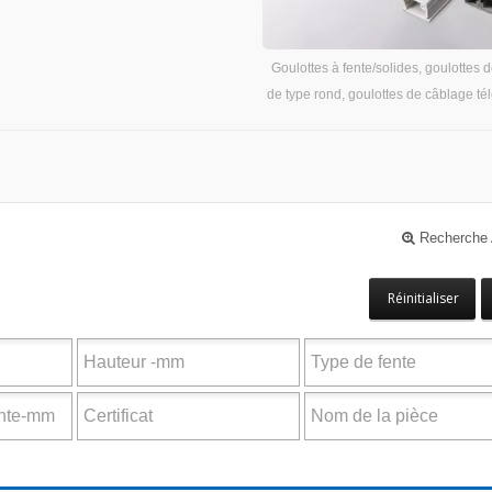
Goulottes à fente/solides, goulottes 
de type rond, goulottes de câblage t
Recherche
Réinitialiser