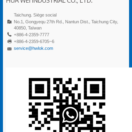
HUA WEI INDUSTRIAL CO., LTD.
Taichung. Siège social
No.1, Gongyequ 27th Rd., Nantun Dist., Taichung City,
40850, Taïwan
+886-4-2359-7777
+886-4-2359-6705~6
service@hwlok.com