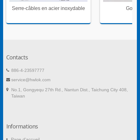
Serre-câbles en acier inoxydable
Goulot
Contacts
886-4-23597777
service@hwlok.com
No.1, Gongyequ 27th Rd., Nantun Dist., Taichung City 408,
Taiwan
Informations
Page d'accueil