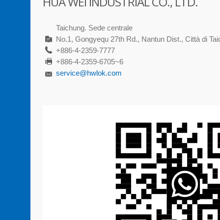
HUA WEI INDUSTRIAL CO., LTD.
Taichung. Sede centrale
No.1, Gongyequ 27th Rd., Nantun Dist., Città di Ta
+886-4-2359-7777
+886-4-2359-6705~6
service@hwlok.com