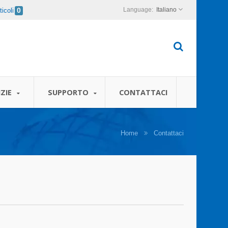
Italiano
icoli
0
ZIE
SUPPORTO
CONTATTACI
Home
Contattaci