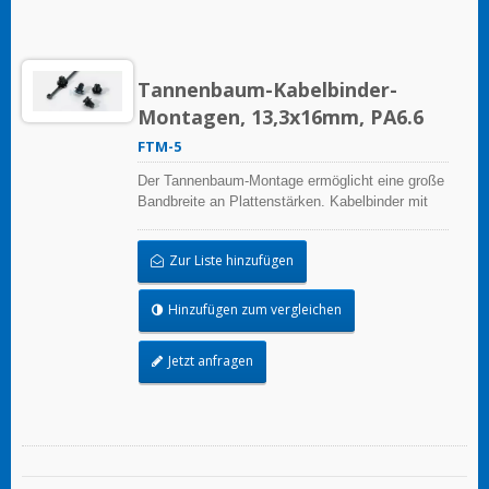
Tannenbaum-Kabelbinder-
Montagen, 13,3x16mm, PA6.6
FTM-5
Der Tannenbaum-Montage ermöglicht eine große
Bandbreite an Plattenstärken. Kabelbinder mit
montierbarem Kopf dienen nicht nur zum
Bündeln und Halten von Gegenständen, sondern
Zur Liste hinzufügen
auch zum Fixieren an den Platten. Diese
Kabelbinder-Montagen finden in einer Vielzahl
anderer Anwendungen Verwendung.
Hinzufügen zum vergleichen
Jetzt anfragen