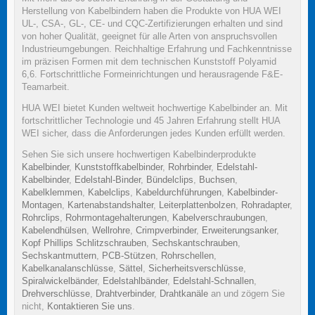
Herstellung von Kabelbindern haben die Produkte von HUA WEI
UL-, CSA-, GL-, CE- und CQC-Zertifizierungen erhalten und sind
von hoher Qualität, geeignet für alle Arten von anspruchsvollen
Industrieumgebungen. Reichhaltige Erfahrung und Fachkenntnisse
im präzisen Formen mit dem technischen Kunststoff Polyamid
6,6. Fortschrittliche Formeinrichtungen und herausragende F&E-
Teamarbeit.
HUA WEI bietet Kunden weltweit hochwertige Kabelbinder an. Mit
fortschrittlicher Technologie und 45 Jahren Erfahrung stellt HUA
WEI sicher, dass die Anforderungen jedes Kunden erfüllt werden.
Sehen Sie sich unsere hochwertigen Kabelbinderprodukte
Kabelbinder
,
Kunststoffkabelbinder
,
Rohrbinder
,
Edelstahl-
Kabelbinder
,
Edelstahl-Binder
,
Bündelclips
,
Buchsen
,
Kabelklemmen
,
Kabelclips
,
Kabeldurchführungen
,
Kabelbinder-
Montagen
,
Kartenabstandshalter
,
Leiterplattenbolzen
,
Rohradapter
,
Rohrclips
,
Rohrmontagehalterungen
,
Kabelverschraubungen
,
Kabelendhülsen
,
Wellrohre
,
Crimpverbinder
,
Erweiterungsanker
,
Kopf Phillips Schlitzschrauben
,
Sechskantschrauben
,
Sechskantmuttern
,
PCB-Stützen
,
Rohrschellen
,
Kabelkanalanschlüsse
,
Sättel
,
Sicherheitsverschlüsse
,
Spiralwickelbänder
,
Edelstahlbänder
,
Edelstahl-Schnallen
,
Drehverschlüsse
,
Drahtverbinder
,
Drahtkanäle
an und zögern Sie
nicht,
Kontaktieren Sie uns
.