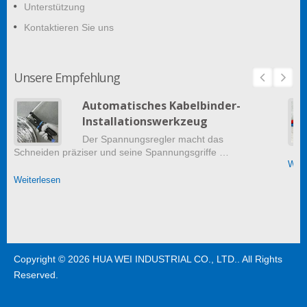
Unterstützung
Kontaktieren Sie uns
Unsere Empfehlung
Automatisches Kabelbinder-
Installationswerkzeug
Der Spannungsregler macht das
Schneiden präziser und seine Spannungsgriffe …
Weit
Weiterlesen
Copyright © 2026
HUA WEI INDUSTRIAL CO., LTD.
. All Rights
Reserved.