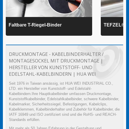
Faltbare T-Riegel-Binder
TEFZEL® K
DRUCKMONTAGE - KABELBINDERHALTER /
MONTAGESOCKEL MIT DRUCKMONTAGE |
HERSTELLER VON KUNSTSTOFF- UND
EDELSTAHL-KABELBINDERN | HUA WEI
Seit 1976 in Taiwan ansässig, ist HUA WEI INDUSTRIAL CO.,
LTD. ein Hersteller von Kunststoff- und Edelstahl-
Kabelbindern.Ihre Hauptkabelbinder umfassen Druckmontage,
Kunststoffkabelbinder, Edelstahlkabelbinder, schwere Kabelbinder,
Kabelmarker, Sicherheitssiegel, Befestigungen, Kabelclips,
Kabelklemmen, Kabelbinderhalter und Zubehör für Kabelbinder, die
IATF 16949 und ISO zertifiziert sind und die RoHS- und REACH-
Standards erfüllen.
Mit mehr als 50 Jahren Erfahrung in der Gestaltung und