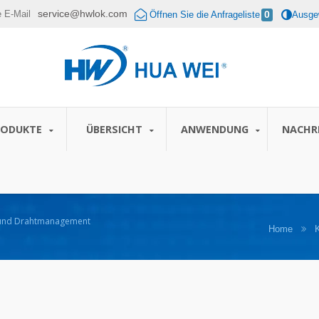
service@hwlok.com
e E-Mail
Öffnen Sie die Anfrageliste
0
Ausgew
RODUKTE
ÜBERSICHT
ANWENDUNG
NACHR
l- und Drahtmanagement
Home