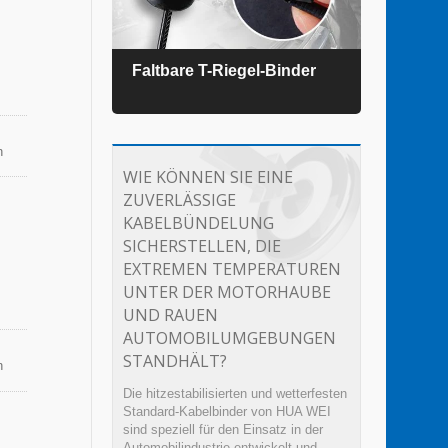
der
Faltbare T-Riegel-Binder
TEFZ
n
WIE KÖNNEN SIE EINE
ZUVERLÄSSIGE
KABELBÜNDELUNG
SICHERSTELLEN, DIE
EXTREMEN TEMPERATUREN
UNTER DER MOTORHAUBE
UND RAUEN
AUTOMOBILUMGEBUNGEN
STANDHÄLT?
n
Die hitzestabilisierten und wetterfesten
Standard-Kabelbinder von HUA WEI
sind speziell für den Einsatz in der
Automobilindustrie entwickelt und