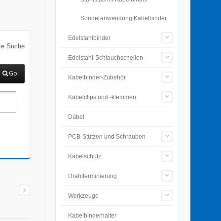
Sonderanwendung Kabelbinder
Edelstahlbinder
te Suche
Edelstahl-Schlauchschellen
Go
Kabelbinder-Zubehör
Kabelclips und -klemmen
Dübel
PCB-Stützen und Schrauben
Kabelschutz
Drahtterminierung
Werkzeuge
Kabelbinderhalter