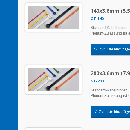
140x3.6mm (5.5x
GT-140I
Standard-Kabelbinder, P
Plenum-Zulassung ist e
hochwertiger Herstellu
ermöglichen eine breit
Zur Liste hinzufüg
200x3.6mm (7.9x
GT-200I
Standard-Kabelbinder, P
Plenum-Zulassung ist e
hochwertiger Herstellu
ermöglichen eine breit
Zur Liste hinzufüg