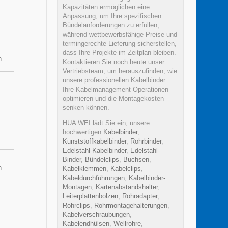
Kapazitäten ermöglichen eine
Anpassung, um Ihre spezifischen
Bündelanforderungen zu erfüllen,
während wettbewerbsfähige Preise und
termingerechte Lieferung sicherstellen,
dass Ihre Projekte im Zeitplan bleiben.
n
Kontaktieren Sie noch heute unser
Vertriebsteam, um herauszufinden, wie
unsere professionellen Kabelbinder
Ihre Kabelmanagement-Operationen
optimieren und die Montagekosten
senken können.
HUA WEI lädt Sie ein, unsere
hochwertigen
Kabelbinder
,
Kunststoffkabelbinder
,
Rohrbinder
,
Edelstahl-Kabelbinder
,
Edelstahl-
Binder
,
Bündelclips
,
Buchsen
,
n
Kabelklemmen
,
Kabelclips
,
Kabeldurchführungen
,
Kabelbinder-
Montagen
,
Kartenabstandshalter
,
Leiterplattenbolzen
,
Rohradapter
,
Rohrclips
,
Rohrmontagehalterungen
,
Kabelverschraubungen
,
Kabelendhülsen
,
Wellrohre
,