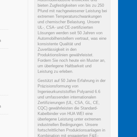
bieten Zugfestigkeiten von bis zu 250
Pfund mit nachgewiesener Leistung bei
extremen Temperaturschwankungen
und chemischer Belastung. Unsere
UL-, CSA- und CE-zertifizierten
Lösungen werden seit 50 Jahren von
Automobilherstellern vertraut, was eine
n
konsistente Qualität und
Zuverlässigkeit in den
Produktionslinien gewährleistet.
Fordern Sie noch heute ein Muster an,
um überlegene Haltbarkeit und
Leistung zu erleben.
Gestützt auf 50 Jahre Erfahrung in der
Präzisionsformung von
Ingenieurkunststoffen Polyamid 6.6
und umfassenden internationalen
Zertifizierungen (UL, CSA, GL, CE,
n
CQC) gewährleisten die Standard-
Kabelbinder von HUA WEI eine
überlegene Leistung unter extremen
industriellen Bedingungen. Unsere
fortschrittlichen Produktionsanlagen in
Kombination mit engagierten F&E-