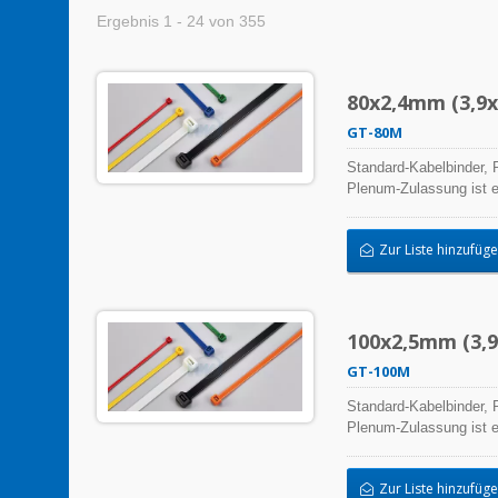
Ergebnis 1 - 24 von 355
80x2,4mm (3,9x0
GT-80M
Standard-Kabelbinder, P
Plenum-Zulassung ist e
hochwertiger Herstellu
ermöglichen eine breit
Zur Liste hinzufüg
100x2,5mm (3,9x
GT-100M
Standard-Kabelbinder, P
Plenum-Zulassung ist e
hochwertiger Herstellu
ermöglichen eine breit
Zur Liste hinzufüg