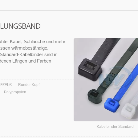
GELUNGSBAND
rähte, Kabel, Schläuche und mehr
fassen wärmebeständige,
tandard-Kabelbinder sind in
iedenen Längen und Farben
EFZEL®
Runder Kopf
Polypropylen
Kabelbinder Standard