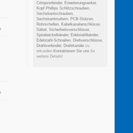
Crimpverbinder
,
Erweiterungsanker
,
Kopf Phillips Schlitzschrauben
,
Sechskantschrauben
,
Sechskantmuttern
,
PCB-Stützen
,
Rohrschellen
,
Kabelkanalanschlüsse
,
n
Sättel
,
Sicherheitsverschlüsse
,
Spiralwickelbänder
,
Edelstahlbänder
,
Edelstahl-Schnallen
,
Drehverschlüsse
,
Drahtverbinder
,
Drahtkanäle
zu
erkunden.
Kontaktieren Sie uns
für
weitere Details!
n