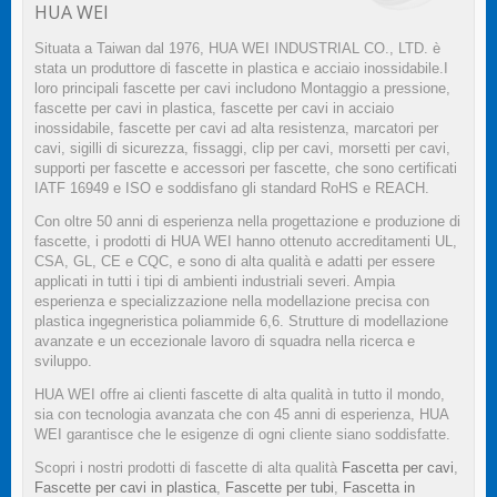
HUA WEI
Situata a Taiwan dal 1976, HUA WEI INDUSTRIAL CO., LTD. è
stata un produttore di fascette in plastica e acciaio inossidabile.I
loro principali fascette per cavi includono Montaggio a pressione,
fascette per cavi in plastica, fascette per cavi in acciaio
inossidabile, fascette per cavi ad alta resistenza, marcatori per
cavi, sigilli di sicurezza, fissaggi, clip per cavi, morsetti per cavi,
supporti per fascette e accessori per fascette, che sono certificati
IATF 16949 e ISO e soddisfano gli standard RoHS e REACH.
Con oltre 50 anni di esperienza nella progettazione e produzione di
fascette, i prodotti di HUA WEI hanno ottenuto accreditamenti UL,
CSA, GL, CE e CQC, e sono di alta qualità e adatti per essere
applicati in tutti i tipi di ambienti industriali severi. Ampia
esperienza e specializzazione nella modellazione precisa con
plastica ingegneristica poliammide 6,6. Strutture di modellazione
avanzate e un eccezionale lavoro di squadra nella ricerca e
sviluppo.
HUA WEI offre ai clienti fascette di alta qualità in tutto il mondo,
sia con tecnologia avanzata che con 45 anni di esperienza, HUA
WEI garantisce che le esigenze di ogni cliente siano soddisfatte.
Scopri i nostri prodotti di fascette di alta qualità
Fascetta per cavi
,
Fascette per cavi in plastica
,
Fascette per tubi
,
Fascetta in