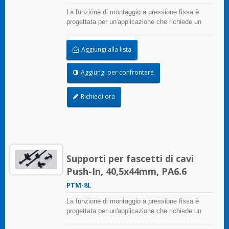
La funzione di montaggio a pressione fissa è
progettata per un'applicazione che richiede un
fissaggio e un'installazione in un solo passaggio,
battendo nel foro. Grazie alla sua testa allungata,
Aggiungi alla lista
i fascetti possono essere posizionati a una certa
distanza dal pannello.
Aggiungi per confrontare
Richiedi ora
Supporti per fascetti di cavi
Push-In, 40,5x44mm, PA6.6
PTM-8L
La funzione di montaggio a pressione fissa è
progettata per un'applicazione che richiede un
fissaggio e un'installazione in un solo passaggio,