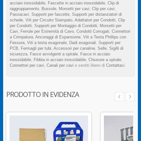
acciaio inossidabile
,
Fascette in acciaio inossidabile
,
Clip di
raggruppamento
,
Bussole
,
Morsetti per cavi
,
Clip per cavi
,
Passacavi
,
Supporti per fascette
,
Supporti per distanziatori di
schede
,
Viti per Circuito Stampato
,
Adattatori per Condotti
,
Clip
per Condotti
,
Supporti per Montaggio di Condotti
,
Morsetti per
Cavi
,
Ferrule per Estremità di Cavo
,
Condotti Corrugati
,
Connettori
a Crimpatura
,
Ancoraggi di Espansione
,
Viti a Testa Phillips con
Fessura
,
Viti a testa esagonale
,
Dadi esagonali
,
Supporti per
PCB
,
Fermagli per tubi
,
Accessori per canaline
,
Selle
,
Sigilli di
sicurezza
,
Fasce avvolgenti a spirale
,
Fasce in acciaio
inossidabile
,
Fibbia in acciaio inossidabile
,
Chiusure a spirale
,
Connettori per cavi
,
Canali per cavi
e sentiti libero di
Contattaci
.
PRODOTTO IN EVIDENZA