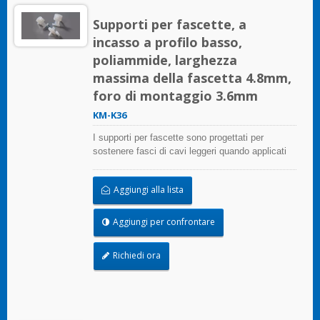
Supporti per fascette, a
incasso a profilo basso,
poliammide, larghezza
massima della fascetta 4.8mm,
foro di montaggio 3.6mm
KM-K36
I supporti per fascette sono progettati per
sostenere fasci di cavi leggeri quando applicati
correttamente su qualsiasi superficie pulita,
liscia e priva di grasso.
Aggiungi alla lista
Aggiungi per confrontare
Richiedi ora