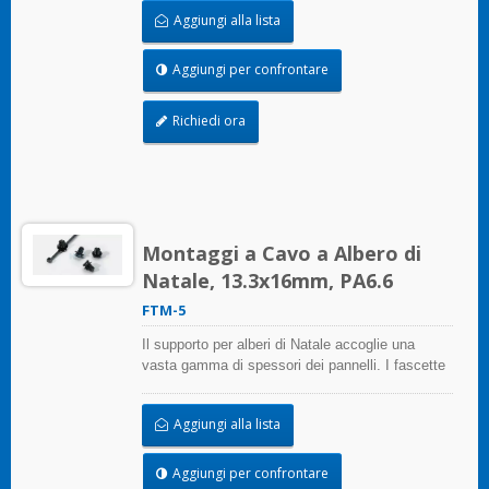
battendo nel foro. Grazie alla sua testa allungata,
Aggiungi alla lista
i fascetti possono essere posizionati a una certa
distanza dal pannello.
Aggiungi per confrontare
Richiedi ora
Montaggi a Cavo a Albero di
Natale, 13.3x16mm, PA6.6
FTM-5
Il supporto per alberi di Natale accoglie una
vasta gamma di spessori dei pannelli. I fascette
con testa montabile non servono solo per
raggruppare e tenere insieme gli oggetti, ma
Aggiungi alla lista
anche per fissarli ai pannelli. Questi supporti per
fascette stanno trovando impiego in una vasta
gamma di altre applicazioni.
Aggiungi per confrontare