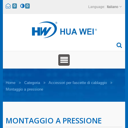
0
0
Italiano
Home
Categoria
Accessori per fascette di cablaggio
Montaggio a pressione
MONTAGGIO A PRESSIONE