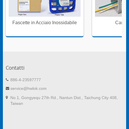
Fascette in Acciaio Inossidabile
Canali
Contatti
886-4-23597777
service@hwlok.com
No.1, Gongyequ 27th Rd., Nantun Dist., Taichung City 408,
Taiwan