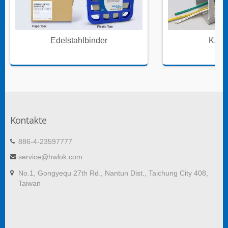
Edelstahlbinder
Kabe
Kontakte
886-4-23597777
service@hwlok.com
No.1, Gongyequ 27th Rd., Nantun Dist., Taichung City 408,
Taiwan