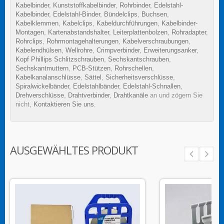
Kabelbinder
,
Kunststoffkabelbinder
,
Rohrbinder
,
Edelstahl-
Kabelbinder
,
Edelstahl-Binder
,
Bündelclips
,
Buchsen
,
Kabelklemmen
,
Kabelclips
,
Kabeldurchführungen
,
Kabelbinder-
Montagen
,
Kartenabstandshalter
,
Leiterplattenbolzen
,
Rohradapter
,
Rohrclips
,
Rohrmontagehalterungen
,
Kabelverschraubungen
,
Kabelendhülsen
,
Wellrohre
,
Crimpverbinder
,
Erweiterungsanker
,
Kopf Phillips Schlitzschrauben
,
Sechskantschrauben
,
Sechskantmuttern
,
PCB-Stützen
,
Rohrschellen
,
Kabelkanalanschlüsse
,
Sättel
,
Sicherheitsverschlüsse
,
Spiralwickelbänder
,
Edelstahlbänder
,
Edelstahl-Schnallen
,
Drehverschlüsse
,
Drahtverbinder
,
Drahtkanäle
an und zögern Sie
nicht,
Kontaktieren Sie uns
.
AUSGEWÄHLTES PRODUKT