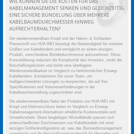
WIE KÖNNEN SIE DIE KOSTEN FÜR DAS
KABELMANAGEMENT SENKEN UND GLEICHZEITIG
EINE SICHERE BÜNDELUNG ÜBER MEHRERE
KABELBAUMDURCHMESSER HINWEG
AUFRECHTERHALTEN?
Der wiederverwendbare Knopf und der Haken- & Schlaufen-
Planenstoff von HUA WEI beseitigt die Notwendigkeit für mehrere
Größen von Kabelbindern und ermöglicht es einem einzigen
Produkt, verschiedene Bündeldurchmesser aufzunehmen. Diese
Konsolidierung reduziert die Komplexität des Inventars, senkt die
Beschaffungskosten und bietet eine überlegene
Wiederverwendbarkeit im Vergleich zu herkömmlichen Einweg-
Kabelbindern. Kontaktieren Sie unser Team, um
maßgeschneiderte Lösungen zu besprechen, die auf Ihre
Spezifikationen und Volumenanforderungen in der
Kabelbaumherstellung zugeschnitten sind.
Die wiederverwendbare Natur der Produkte von HUA WEI mit
Knopf und Klettverschluss bietet im Vergleich zu Einweg-
Kabelmanagement-Alternativen erhebliche Kostenvorteile und
Umweltvorteile. Diese langlebigen Wickelbänder passen sich
unterschiedlichen Durchmessern von Kabelbündeln mit einer
einzigen Größenkonfiguration an, was das Bestandsmanagement
vereinfacht und die Beschaffungskomplexität für Hersteller und