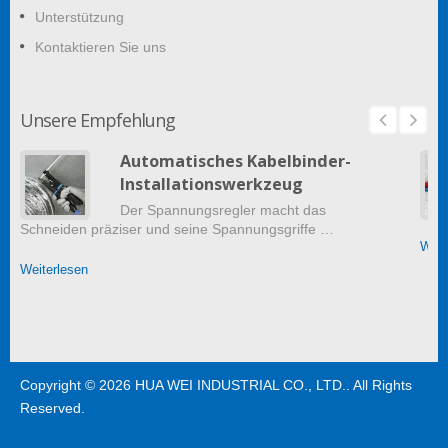
Unterstützung
Kontaktieren Sie uns
Unsere Empfehlung
Automatisches Kabelbinder-
Installationswerkzeug
Der Spannungsregler macht das
Schneiden präziser und seine Spannungsgriffe …
Weit
Weiterlesen
Copyright © 2026
HUA WEI INDUSTRIAL CO., LTD.
. All Rights
Reserved.