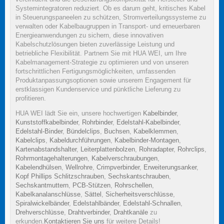
Systemintegratoren reduziert. Ob es darum geht, kritisches Kabel
in Steuerungspaneelen zu schützen, Stromverteilungssysteme zu
verwalten oder Kabelbaugruppen in Transport- und erneuerbaren
Energieanwendungen zu sichern, diese innovativen
Kabelschutzlösungen bieten zuverlässige Leistung und
betriebliche Flexibilität. Partnern Sie mit HUA WEI, um Ihre
Kabelmanagement-Strategie zu optimieren und von unseren
fortschrittlichen Fertigungsmöglichkeiten, umfassenden
Produktanpassungsoptionen sowie unserem Engagement für
erstklassigen Kundenservice und pünktliche Lieferung zu
profitieren.
HUA WEI lädt Sie ein, unsere hochwertigen
Kabelbinder
,
Kunststoffkabelbinder
,
Rohrbinder
,
Edelstahl-Kabelbinder
,
Edelstahl-Binder
,
Bündelclips
,
Buchsen
,
Kabelklemmen
,
Kabelclips
,
Kabeldurchführungen
,
Kabelbinder-Montagen
,
Kartenabstandshalter
,
Leiterplattenbolzen
,
Rohradapter
,
Rohrclips
,
Rohrmontagehalterungen
,
Kabelverschraubungen
,
Kabelendhülsen
,
Wellrohre
,
Crimpverbinder
,
Erweiterungsanker
,
Kopf Phillips Schlitzschrauben
,
Sechskantschrauben
,
Sechskantmuttern
,
PCB-Stützen
,
Rohrschellen
,
Kabelkanalanschlüsse
,
Sättel
,
Sicherheitsverschlüsse
,
Spiralwickelbänder
,
Edelstahlbänder
,
Edelstahl-Schnallen
,
Drehverschlüsse
,
Drahtverbinder
,
Drahtkanäle
zu
erkunden.
Kontaktieren Sie uns
für weitere Details!