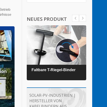
Betrieb
ürfnisse
NEUES PRODUKT
der
Faltbare T-Riegel-Binder
TEFZ
SOLAR-PV-INDUSTRIEN |
HERSTELLER VON
KABELBINDERN AUS