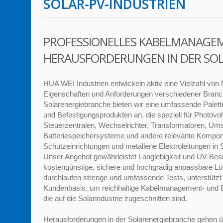
SOLAR-PV-INDUSTRIEN
PROFESSIONELLES KABELMANAGE
HERAUSFORDERUNGEN IN DER SO
HUA WEI Industrien entwickeln aktiv eine Vielzahl von M
Eigenschaften und Anforderungen verschiedener Branch
Solarenergiebranche bieten wir eine umfassende Pale
und Befestigungsprodukten an, die speziell für Photov
Steuerzentralen, Wechselrichter, Transformatoren, U
Batteriespeichersysteme und andere relevante Kompo
Schutzeinrichtungen und metallene Elektroleitungen in 
Unser Angebot gewährleistet Langlebigkeit und UV-Bestän
kostengünstige, sichere und hochgradig anpassbare L
durchlaufen strenge und umfassende Tests, unterstütz
Kundenbasis, um reichhaltige Kabelmanagement- und B
die auf die Solarindustrie zugeschnitten sind.
Herausforderungen in der Solarenergiebranche gehen 