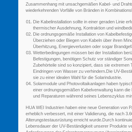
Zusammenhang mit unsachgemäßen Kabel- und Drahtma
wiederkehrenden Vorfälle von Bränden in Kombinations
Die Kabelinstallation sollte in einer geraden Linie 
thermischer Ausdehnung, Kontraktion und windbed
Die ordnungsgemäße Installation von Kabelbefestig
Überziehen oder Biegen von Kabeln über ihren Mind
Überhitzung, Energieverlusten oder sogar Brandgef
Wetterbedingungen müssen bei der Installation ber
Befestigungen, benötigen Schutz vor ständiger Son
Zubehörteile sind so konzipiert, dass sie extremen
Eindringen von Wasser zu verhindern.Die UV-Bestä
sie zu einer idealen Wahl für die Solarindustrie.
Solarmodule und Photovoltaikanlagen haben typisc
einer ordnungsgemäßen Kabelverwaltung kann die
und Reparaturen während seines Lebenszyklus mini
HUA WEI Industrien haben eine neue Generation von P
erheblich verbessert, mit einer Validierung, die nach 
Alterungstestausrüstung erreicht wurde.Durch kontinuie
Lebensdauer der UV-Beständigkeit unserer Produkte verlä