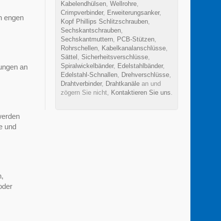
Kabelendhülsen
,
Wellrohre
,
Crimpverbinder
,
Erweiterungsanker
,
n engen
Kopf Phillips Schlitzschrauben
,
Sechskantschrauben
,
Sechskantmuttern
,
PCB-Stützen
,
Rohrschellen
,
Kabelkanalanschlüsse
,
Sättel
,
Sicherheitsverschlüsse
,
Spiralwickelbänder
,
Edelstahlbänder
,
ungen an
Edelstahl-Schnallen
,
Drehverschlüsse
,
Drahtverbinder
,
Drahtkanäle
an und
zögern Sie nicht,
Kontaktieren Sie uns
.
werden
e und
n,
oder