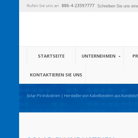
886-4-23597777
Rufen Sie uns an
Schreiben Sie uns ein
STARTSEITE
UNTERNEHMEN
P
KONTAKTIEREN SIE UNS
Solar-PV-Industrien | Hersteller von Kabelbindern aus Kunststo