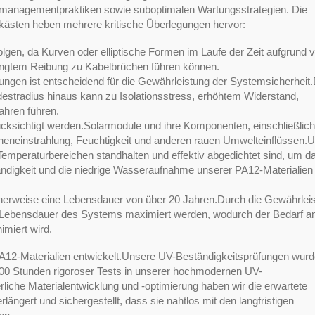
nagementpraktiken sowie suboptimalen Wartungsstrategien. Die
kästen heben mehrere kritische Überlegungen hervor:
erfolgen, da Kurven oder elliptische Formen im Laufe der Zeit aufgrund 
ingtem Reibung zu Kabelbrüchen führen können.
ungen ist entscheidend für die Gewährleistung der Systemsicherheit
estradius hinaus kann zu Isolationsstress, erhöhtem Widerstand,
ahren führen.
ücksichtigt werden.Solarmodule und ihre Komponenten, einschließlich
neneinstrahlung, Feuchtigkeit und anderen rauen Umwelteinflüssen.
 Temperaturbereichen standhalten und effektiv abgedichtet sind, um d
ndigkeit und die niedrige Wasseraufnahme unserer PA12-Materialie
herweise eine Lebensdauer von über 20 Jahren.Durch die Gewährlei
 Lebensdauer des Systems maximiert werden, wodurch der Bedarf a
miert wird.
A12-Materialien entwickelt.Unsere UV-Beständigkeitsprüfungen wur
3.600 Stunden rigoroser Tests in unserer hochmodernen UV-
rliche Materialentwicklung und -optimierung haben wir die erwartete
ngert und sichergestellt, dass sie nahtlos mit den langfristigen