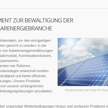
MENT ZUR BEWÄLTIGUNG DER
LARENERGIEBRANCHE
aterialien, um den einzigartigen
en gerecht zu werden. In der
tte von Kabelmanagementlösungen
oltaikmodule, Kombinationskästen,
mspannwerke,
nenten wie Rahmen,
Solaranlagen entwickelt wurden.
digkeit und bietet effiziente,
ösungen. Unsere Produkte
t von unserer umfangreichen
Anwendungen der Solar-PV-Indu
efestigungslösungen anzubieten,
über ungünstige Wetterbedingungen hinaus und umfassen Probleme 