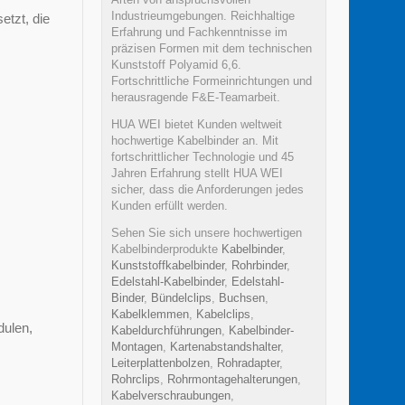
Industrieumgebungen. Reichhaltige
etzt, die
Erfahrung und Fachkenntnisse im
präzisen Formen mit dem technischen
Kunststoff Polyamid 6,6.
Fortschrittliche Formeinrichtungen und
herausragende F&E-Teamarbeit.
HUA WEI bietet Kunden weltweit
hochwertige Kabelbinder an. Mit
fortschrittlicher Technologie und 45
Jahren Erfahrung stellt HUA WEI
sicher, dass die Anforderungen jedes
Kunden erfüllt werden.
Sehen Sie sich unsere hochwertigen
Kabelbinderprodukte
Kabelbinder
,
Kunststoffkabelbinder
,
Rohrbinder
,
Edelstahl-Kabelbinder
,
Edelstahl-
Binder
,
Bündelclips
,
Buchsen
,
Kabelklemmen
,
Kabelclips
,
dulen,
Kabeldurchführungen
,
Kabelbinder-
Montagen
,
Kartenabstandshalter
,
Leiterplattenbolzen
,
Rohradapter
,
Rohrclips
,
Rohrmontagehalterungen
,
Kabelverschraubungen
,