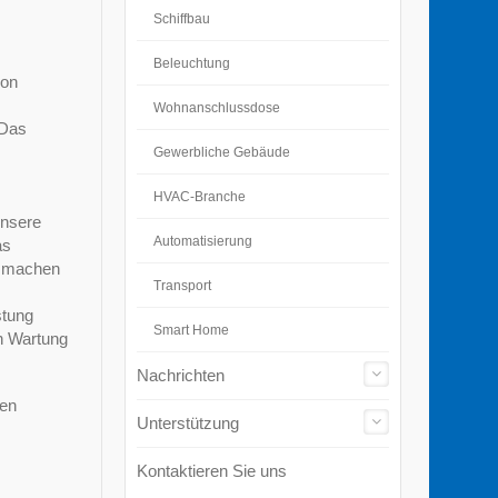
Schiffbau
Beleuchtung
von
Wohnanschlussdose
.Das
Gewerbliche Gebäude
HVAC-Branche
Unsere
Automatisierung
as
n machen
Transport
stung
Smart Home
n Wartung
Nachrichten
den
Unterstützung
Kontaktieren Sie uns