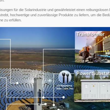
en.
ungen für die Solarindustrie und gewährleistet einen reibungslosen 
strebt, hochwertige und zuverlässige Produkte zu liefern, um die Bed
 zu erfüllen.
TEFZEL® Kabelbin