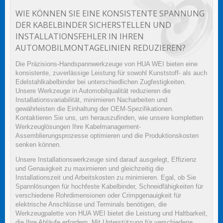
WIE KÖNNEN SIE EINE KONSISTENTE SPANNUNG
DER KABELBINDER SICHERSTELLEN UND
INSTALLATIONSFEHLER IN IHREN
AUTOMOBILMONTAGELINIEN REDUZIEREN?
Die Präzisions-Handspannwerkzeuge von HUA WEI bieten eine
konsistente, zuverlässige Leistung für sowohl Kunststoff- als auch
Edelstahlkabelbinder bei unterschiedlichen Zugfestigkeiten.
Unsere Werkzeuge in Automobilqualität reduzieren die
Installationsvariabilität, minimieren Nacharbeiten und
gewährleisten die Einhaltung der OEM-Spezifikationen.
Kontaktieren Sie uns, um herauszufinden, wie unsere kompletten
Werkzeuglösungen Ihre Kabelmanagement-
Assemblierungsprozesse optimieren und die Produktionskosten
senken können.
Unsere Installationswerkzeuge sind darauf ausgelegt, Effizienz
und Genauigkeit zu maximieren und gleichzeitig die
Installationszeit und Arbeitskosten zu minimieren. Egal, ob Sie
Spannlösungen für hochfeste Kabelbinder, Schneidfähigkeiten für
verschiedene Rohrdimensionen oder Crimpgenauigkeit für
elektrische Anschlüsse und Terminals benötigen, die
Werkzeugpalette von HUA WEI bietet die Leistung und Haltbarkeit,
die Ihre Abläufe erfordern. Mit Unterstützung für verschiedene