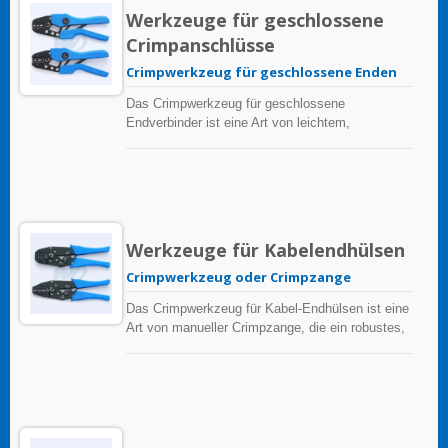
Schneidetiefen von 38 mm (1,5 Zoll) und 80 mm
Werkzeuge für geschlossene
(3,15 Zoll) an.
Crimpanschlüsse
Crimpwerkzeug für geschlossene Enden
Das Crimpwerkzeug für geschlossene
Endverbinder ist eine Art von leichtem,
manuellem Crimpzange, das ein robustes,
komfortables ergonomisches Design und einfach
zu bedienende Crimpfunktionen bietet, die viele
Installationsaufgaben schnell erledigen. Alle
Crimpwerkzeuge crimpen eine Vielzahl von
Größen geschlossener Endverbinder.
Werkzeuge für Kabelendhülsen
Crimpwerkzeug oder Crimpzange
Das Crimpwerkzeug für Kabel-Endhülsen ist eine
Art von manueller Crimpzange, die ein robustes,
komfortables ergonomisches Design und leicht
zu bedienende Crimpfunktionen bietet, die viele
Installationsaufgaben schnell erledigen. Alle
Crimpwerkzeuge crimpen eine Vielzahl von
isolierten und nicht isolierten Kabel-Endhülsen.
Crimpwerkzeuge für Kabel-Endhülsen werden als