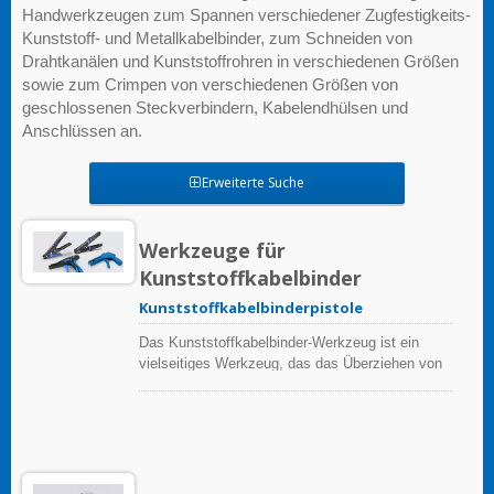
Handwerkzeugen zum Spannen verschiedener Zugfestigkeits-
Kunststoff- und Metallkabelbinder, zum Schneiden von
Drahtkanälen und Kunststoffrohren in verschiedenen Größen
sowie zum Crimpen von verschiedenen Größen von
geschlossenen Steckverbindern, Kabelendhülsen und
Anschlüssen an.
Erweiterte Suche
Werkzeuge für
Kunststoffkabelbinder
Kunststoffkabelbinderpistole
Das Kunststoffkabelbinder-Werkzeug ist ein
vielseitiges Werkzeug, das das Überziehen von
Kabelbindern verhindert, Kabelbinder
verschiedener Breiten schneidet, ohne die
gebündelten Gegenstände zu beschädigen, und
das Risiko von wiederholten
Belastungsverletzungen für die Bediener
verringert, während gleichzeitig die Produktivität