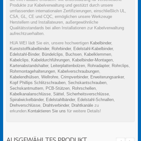
Produkte zur Kabelverwaltung und gestützt durch unsere
umfassenden internationalen Zertifizierungen, einschließlich UL,
CSA, GL, CE und CQC, ermöglichen unsere Werkzeuge
Herstellern und Installateuren, außergewöhnliche
Qualitätsstandards bei allen Installationen zur Kabelverwaltung
aufrechtzuerhalten.
HUA WEI lädt Sie ein, unsere hochwertigen
Kabelbinder
,
Kunststoffkabelbinder
,
Rohrbinder
,
Edelstahl-Kabelbinder
,
Edelstahl-Binder
,
Bündelclips
,
Buchsen
,
Kabelklemmen
,
Kabelclips
,
Kabeldurchführungen
,
Kabelbinder-Montagen
,
Kartenabstandshalter
,
Leiterplattenbolzen
,
Rohradapter
,
Rohrclips
,
Rohrmontagehalterungen
,
Kabelverschraubungen
,
Kabelendhülsen
,
Wellrohre
,
Crimpverbinder
,
Erweiterungsanker
,
Kopf Phillips Schlitzschrauben
,
Sechskantschrauben
,
Sechskantmuttern
,
PCB-Stützen
,
Rohrschellen
,
Kabelkanalanschlüsse
,
Sättel
,
Sicherheitsverschlüsse
,
Spiralwickelbänder
,
Edelstahlbänder
,
Edelstahl-Schnallen
,
Drehverschlüsse
,
Drahtverbinder
,
Drahtkanäle
zu
erkunden.
Kontaktieren Sie uns
für weitere Details!
AUSGEWÄHLTES PRODUKT