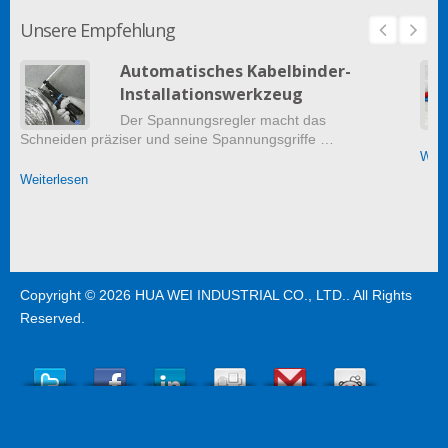
Unsere Empfehlung
Automatisches Kabelbinder-
Installationswerkzeug
Der Spannungsregler macht das
Schneiden präziser und seine Spannungsgriffe …
Weit
Weiterlesen
Copyright © 2026
HUA WEI INDUSTRIAL CO., LTD.
. All Rights
Reserved.