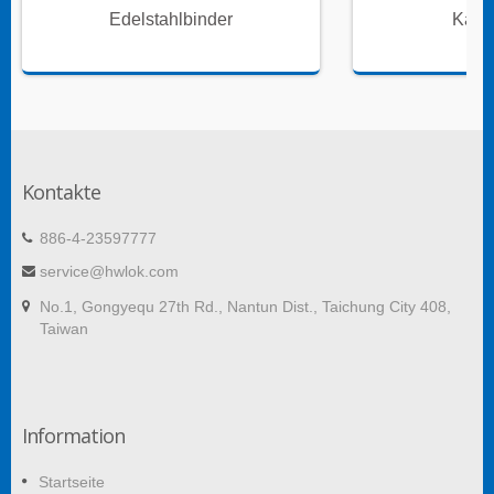
Edelstahlbinder
Kabe
Kontakte
886-4-23597777
service@hwlok.com
No.1, Gongyequ 27th Rd., Nantun Dist., Taichung City 408,
Taiwan
Information
Startseite