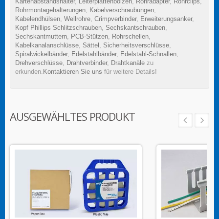
Kartenabstandshalter
,
Leiterplattenbolzen
,
Rohradapter
,
Rohrclips
,
Rohrmontagehalterungen
,
Kabelverschraubungen
,
Kabelendhülsen
,
Wellrohre
,
Crimpverbinder
,
Erweiterungsanker
,
Kopf Phillips Schlitzschrauben
,
Sechskantschrauben
,
Sechskantmuttern
,
PCB-Stützen
,
Rohrschellen
,
Kabelkanalanschlüsse
,
Sättel
,
Sicherheitsverschlüsse
,
Spiralwickelbänder
,
Edelstahlbänder
,
Edelstahl-Schnallen
,
Drehverschlüsse
,
Drahtverbinder
,
Drahtkanäle
zu
erkunden.
Kontaktieren Sie uns
für weitere Details!
AUSGEWÄHLTES PRODUKT