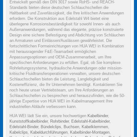
Entwickelt gemäß den DIN 3017 sowie RoHS- und REACH-
Standards bieten diese deutschen Schlauchschellen die
Haltbarkeit und Zuverlässigkeit, die Ihre kritischen Anwendungen
erfordern. Die Konstruktion aus Edelstahl W4 bietet eine
überlegene Korrosionsbeständigkeit für sowohl Innen- als auch
Außenanwendungen, während das elegante, präzise konstruierte
Design eine sichere Befestigung und Abdichtung von Schläuchen
an Armaturen und Einlässen/Auslässen gewährleistet. Die
fortschrittlichen Formeinrichtungen von HUA WEI in Kombination
mit herausragender F&E-Teamarbeit ermöglichen
Anpassungsoptionen und OEM-Zusammenarbeit, um Ihre
spezifischen Anforderungen zu erfüllen. Egal, ob Sie komplexe
Rohrleitungssysteme, hydraulische Anwendungen oder mission-
kritische Fluidtransferoperationen verwalten, unsere deutschen
Schlauchschellen bieten die Leistung, Langlebigkeit und
Kosteneffizienz, die Ihr Unternehmen benötigt. Kontaktieren Sie
noch heute unser Vertriebsteam, um Ihre Anforderungen an
Schlauchschellen zu besprechen und herauszufinden, wie die 50-
jährige Expertise von HUA WEI im Kabelmanagement Ihre
industriellen Abläufe verbessern kann.
HUA WEI lädt Sie ein, unsere hochwertigen
Kabelbinder
,
Kunststoffkabelbinder
,
Rohrbinder
,
Edelstahl-Kabelbinder
,
Edelstahl-Binder
,
Bündelclips
,
Buchsen
,
Kabelklemmen
,
Kabelclips
,
Kabeldurchführungen
,
Kabelbinder-Montagen
,