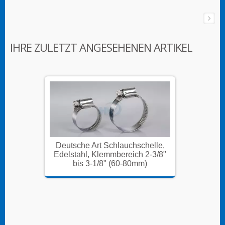
IHRE ZULETZT ANGESEHENEN ARTIKEL
helle,
Deutsche Art Schlauchschelle,
Deutsc
2-3/8"
Edelstahl, Klemmbereich 2-3/8"
Edelst
)
bis 3-1/8" (60-80mm)
b