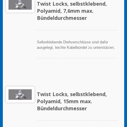
Twist Locks, selbstklebend,
Polyamid, 7,6mm max.
Bündeldurchmesser
Selbstklebende Drehverschlüsse sind dafür
ausgelegt, leichte Kabelbündel zu unterstützen,
wenn sie ordnungsgemäß auf einer sauberen,
glatten, fettfreien Oberfläche angebracht werden.
Für eine schwere Unterstützung ist ein
Montageloch für Schrauben vorgesehen. Um sie
anzubringen, einfach das Trägerpapier abziehen
und die Halterung auf die Oberfläche aufbringen;
danach können Kabelbinder eingesetzt werden,
um die Kabelbündel zu sichern.
Twist Locks, selbstklebend,
Polyamid, 15mm max.
Bündeldurchmesser