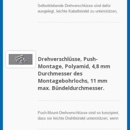
Selbstklebende Drehverschlüsse sind dafür
ausgelegt, leichte Kabelbündel zu unterstützen,
wenn sie ordnungsgemäß auf einer sauberen,
glatten, fettfreien Oberfläche angebracht werden.
Für eine schwere Unterstützung ist ein
Montageloch für Schrauben vorgesehen. Um sie
anzubringen, einfach das Trägerpapier abziehen
und die Halterung auf die Oberfläche aufbringen;
danach können Kabelbinder eingesetzt werden,
um die Kabelbündel zu sichern.
Drehverschlüsse, Push-
Montage, Polyamid, 4,8 mm
Durchmesser des
Montagebohrlochs, 11 mm
max. Bündeldurchmesser.
Push-Mount-Drehverschlüsse sind so konzipiert,
dass sie leichte Drahtbündel unterstützen, wenn
sie ordnungsgemäß auf einer sauberen, glatten,
fettfreien Oberfläche angebracht werden.