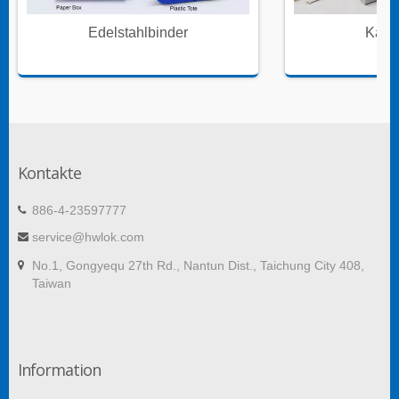
Edelstahlbinder
Kabe
Kontakte
886-4-23597777
service@hwlok.com
No.1, Gongyequ 27th Rd., Nantun Dist., Taichung City 408,
Taiwan
Information