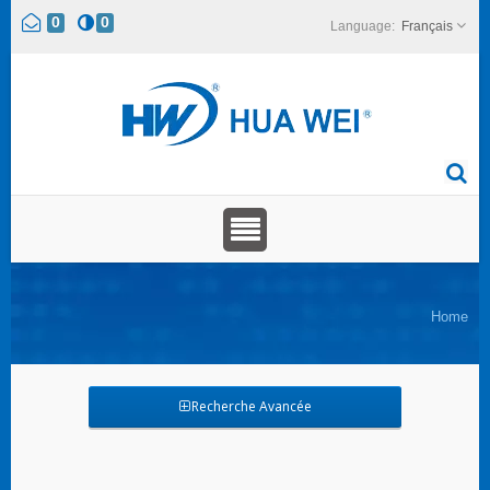
0
0
Français
Home
Recherche Avancée