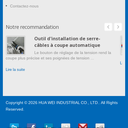
Contactez-nous
Notre recommandation
Outil d'installation de serre-
câbles à coupe automatique
Le bouton de réglage de la tension rend la
coupe plus précise et ses poignées de tension ...
Lire 
Lire la suite
Copyright © 2026
HUA WEI INDUSTRIAL CO., LTD.
. All Rights
Reserved.