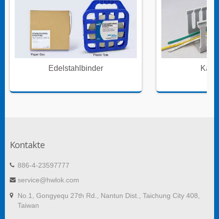
Edelstahlbinder
Kabe
Kontakte
886-4-23597777
service@hwlok.com
No.1, Gongyequ 27th Rd., Nantun Dist., Taichung City 408,
Taiwan