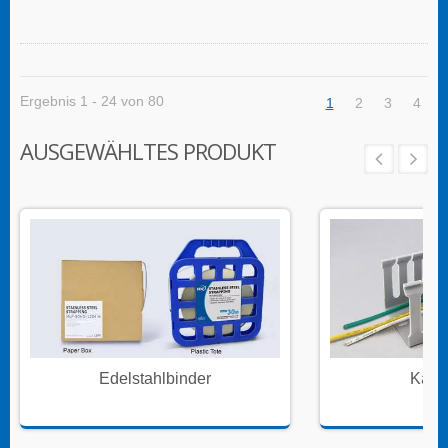
Ergebnis 1 - 24 von 80
1
2
3
4
AUSGEWÄHLTES PRODUKT
Edelstahlbinder
Kabe