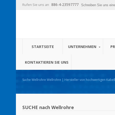
886-4-23597777
Rufen Sie uns an
Schreiben Sie uns ein
STARTSEITE
UNTERNEHMEN
P
KONTAKTIEREN SIE UNS
Suche Wellrohre Wellrohre | Hersteller von hochwertigen Kabelbindern und
Kabelmanagementprodukten - HUA WEI
SUCHE nach Wellrohre