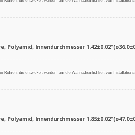
 von Rohren, die entwickelt wurden, um die Wahrscheinlichkeit von Installation
.
re, Polyamid, Innendurchmesser 1.42±0.02"(ø36.0±
 von Rohren, die entwickelt wurden, um die Wahrscheinlichkeit von Installation
.
re, Polyamid, Innendurchmesser 1.85±0.02"(ø47.0±