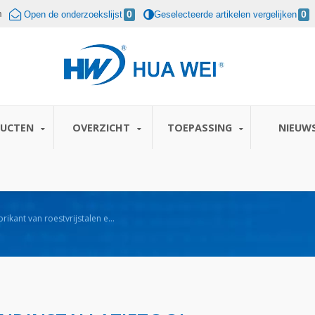
m
Open de onderzoekslijst
0
Geselecteerde artikelen vergelijken
0
DUCTEN
OVERZICHT
TOEPASSING
NIEUW
rikant van roestvrijstalen en