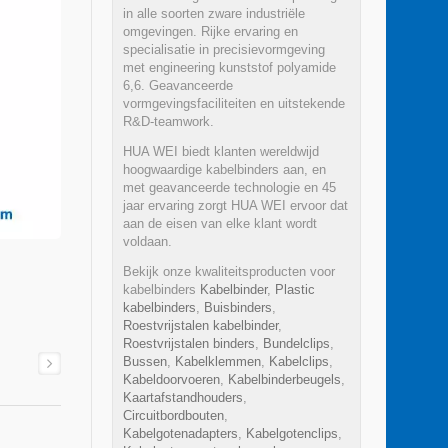
in alle soorten zware industriële
omgevingen. Rijke ervaring en
specialisatie in precisievormgeving
met engineering kunststof polyamide
6,6. Geavanceerde
vormgevingsfaciliteiten en uitstekende
R&D-teamwork.
HUA WEI biedt klanten wereldwijd
hoogwaardige kabelbinders aan, en
met geavanceerde technologie en 45
jaar ervaring zorgt HUA WEI ervoor dat
aan de eisen van elke klant wordt
voldaan.
Bekijk onze kwaliteitsproducten voor
kabelbinders
Kabelbinder
,
Plastic
kabelbinders
,
Buisbinders
,
Roestvrijstalen kabelbinder
,
Roestvrijstalen binders
,
Bundelclips
,
Bussen
,
Kabelklemmen
,
Kabelclips
,
Kabeldoorvoeren
,
Kabelbinderbeugels
,
Kaartafstandhouders
,
Circuitbordbouten
,
Kabelgotenadapters
,
Kabelgotenclips
,