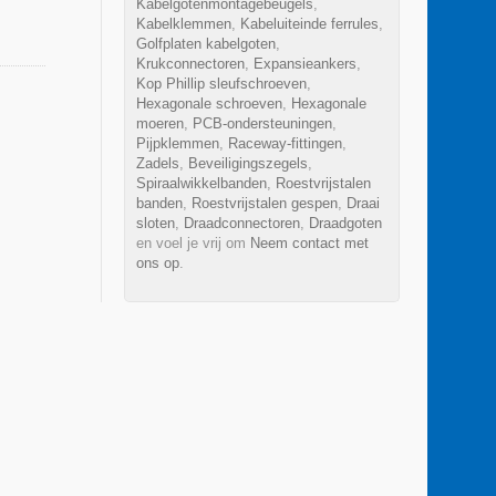
Kabelgotenmontagebeugels
,
Kabelklemmen
,
Kabeluiteinde ferrules
,
Golfplaten kabelgoten
,
Krukconnectoren
,
Expansieankers
,
Kop Phillip sleufschroeven
,
Hexagonale schroeven
,
Hexagonale
moeren
,
PCB-ondersteuningen
,
Pijpklemmen
,
Raceway-fittingen
,
Zadels
,
Beveiligingszegels
,
Spiraalwikkelbanden
,
Roestvrijstalen
banden
,
Roestvrijstalen gespen
,
Draai
sloten
,
Draadconnectoren
,
Draadgoten
en voel je vrij om
Neem contact met
ons op
.