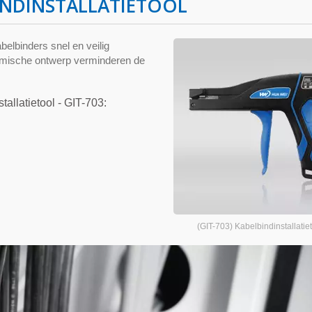
INDINSTALLATIETOOL
belbinders snel en veilig
nomische ontwerp verminderen de
allatietool - GIT-703:
(GIT-703) Kabelbindinstallatie