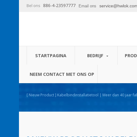
886-4-23597777
Bel ons
service@hwlok.co
Email ons
STARTPAGINA
BEDRIJF
PRO
NEEM CONTACT MET ONS OP
[ Nieuw Product ] Kabelbindinstallatietool | Meer dan 40 jaar fab
losmaakbare kabelbinders | HUA WEI