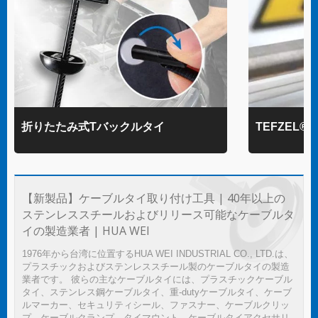
折りたたみ式Tバックルタイ
TEFZEL
【新製品】ケーブルタイ取り付け工具 | 40年以上の
ステンレススチールおよびリリース可能なケーブルタ
イの製造業者 | HUA WEI
1976年から台湾に位置するHUA WEI INDUSTRIAL CO., LTD.は、
プラスチックおよびステンレススチール製のケーブルタイの製造
業者です。 彼らの主なケーブルタイには、プラスチックケーブル
タイ、ステンレス鋼ケーブルタイ、重-dutyケーブルタイ、ケーブ
ルマーカー、セキュリティシール、ファスナー、ケーブルクリッ
プ、ケーブルクランプ、タイマウント、ケーブルタイアクセサリ