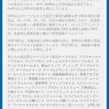
ーが含まれており、IATF 16949およびISO認証を受けており、
RoHSおよびREACH基準を満たしています。
50年以上のケーブルタイの設計と製造の経験を持つHUA WEIの製
品は、UL、CSA、GL、CE、CQCの認証を取得しており、高品質
であらゆる厳しい産業環境に適用できます。エンジニアリングプ
ラスチックポリアミド6,6の精密成形に関する豊富な経験と専門
性。先進的な成形設備と優れた研究開発チームワーク。
HUA WEIは、先進技術と45年の経験を持ち、世界中の顧客に高品
質のケーブルタイを提供しています。HUA WEIは、各顧客の要求
が満たされることを保証します。
私たちの高品質なケーブルタイ製品
ケーブルタイ
,
プラスチックケ
ーブルタイ
,
チューブタイ
,
ステンレススチールケーブルタイ
,
ス
テンレススチールタイ
,
束ねクリップ
,
ブッシング
,
ケーブルクラ
ンプ
,
ケーブルクリップ
,
ケーブルグランド
,
ケーブルタイマウン
ト
,
カードスペーサーサポート
,
回路基板用ボルト
,
導管アダプタ
,
導管クリップ
,
導管取り付けブラケット
,
コードグリップ
,
コード
エンドフェルール
,
波形導管
,
クリンプコネクタ
,
エクスパンショ
ンアンカー
,
ヘッドフィリップスロットスクリュー
,
六角頭ねじ
,
六角ナット
,
PCBサポート
,
パイプクリップ
,
レースウェイフィッ
ティング
,
サドル
,
セキュリティシール
,
スパイラルラッピングバ
ンド
,
ステンレス鋼バンド
,
ステンレス鋼バックル
,
ツイストロッ
ク
,
ワイヤーコネクタ
,
ワイヤーダクト
をご覧いただき、
お問い合