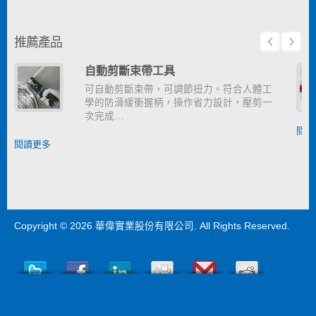
推薦產品
自動剪斷束帶工具
可自動剪斷束帶，可調節扭力。符合人體工
學的防滑緩衝握柄，操作省力設計，壓剪一
次完成…
閱讀
閱讀更多
Copyright © 2026
華偉實業股份有限公司
. All Rights Reserved.