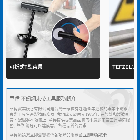
可折式T型束帶
TEFZEL®
華偉 不鏽鋼束帶工具服務簡介
華偉實業股份有限公司是台灣一家擁有超過45年經驗的專業不鏽鋼
束帶工具生產製造服務商. 我們成立於西元1976年, 在設計和製造束
帶、配線器材領域上, 華偉提供專業高品質的不鏽鋼束帶工具製造服
務, 華偉 總是可以達成客戶各種品質的要求
華偉邀請您立即瀏覽我們各項產品服務並
立即聯絡我們
.