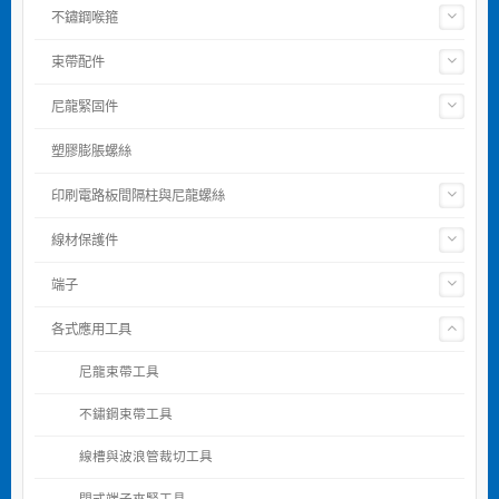
不鏽鋼喉箍
束帶配件
尼龍緊固件
塑膠膨脹螺絲
印刷電路板間隔柱與尼龍螺絲
線材保護件
端子
各式應用工具
尼龍束帶工具
不鏽鋼束帶工具
線槽與波浪管裁切工具
閉式端子夾緊工具