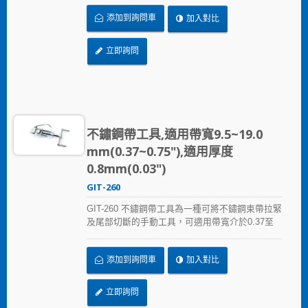
多次使用仍維持一致的強度，並具符合人體工學
添加到詢問車
加入對比
的防滑緩衝手柄。
立即詢問
不鏽鋼帶工具,適用帶寬9.5~19.0
mm(0.37~0.75"),適用厚度
0.8mm(0.03")
GIT-260
GIT-260 不鏽鋼帶工具為一種可將不鏽鋼束帶拉緊
及尾部切斷的手動工具，可適用帶寬介於0.37至
0.75inch (9.5~19.0mm)以下之不鏽鋼帶。產品耐
用性高，可經多次使用仍維持一致的操作品質。
添加到詢問車
加入對比
立即詢問