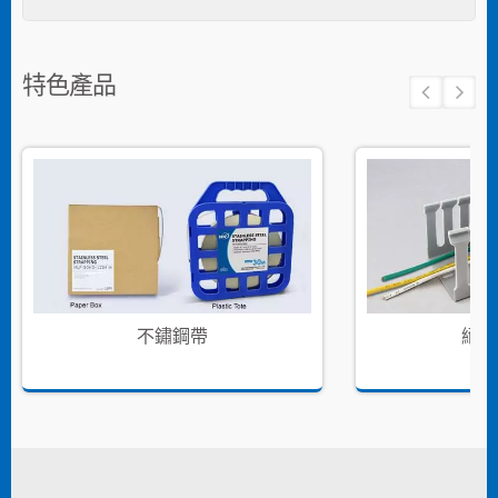
特色產品
不鏽鋼帶
絕緣