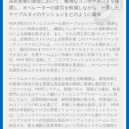
高生産量の製造において、敏感なコンポーネントを保
護し、オペレーターの疲労を軽減しながら、一貫した
ケーブルタイのテンションをどのように確保
HUA WEIのステンレススチール製ケーブルタイツールは、精密な
テンション制御を提供し、繊細なコンポーネントへの過剰締め付
けによる損傷を防ぎます。また、その人間工学に基づいたデザイ
ンは、反復的なストレスによる怪我を最 このツールのクリーンカ
ッティングメカニズムは、バンドルされたアイテムを傷めること
なく、幅19.0mmまでのステンレススチールストラッピングを処理
できるため、生産チームはより迅速かつ安全に作業できます。 今
日、HUA WEIに連絡して、このプロフェッショナルグレードのツ
ールがどのようにケーブル管理業務を最適化し、オペレーターの
生産性を向上させるかを発見してください。
ケーブルタイガンの頑丈な構造と精密な切断機構は、運用効率と
作業者の安全が最も重要な高生産量の環境に最適な選択肢です。
このツールは、HVACシステム、制御パネル、商業ビル建設、輸送
部門におけるステンレス鋼ストラッピングアプリケーションに対
応しており、設置時間の短縮、材料廃棄物の最小化、作業場のエ
ルゴノミクスの向上を通じて、卓越した価値を提供します。 HUA
WEIの革新的なケーブル管理ソリューションへのコミットメント
は、このインストールツールがステンレススチール製ケーブルタ
イとアクセサリーの包括的な製品ポートフォリオとシームレスに
統合され、最も過酷な産業用途において完全なシステム互換性と