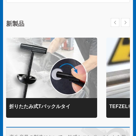
新製品
折りたたみ式Tバックルタイ
TEFZEL