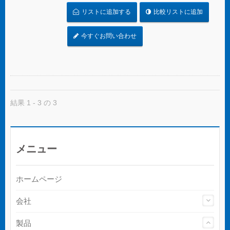
けてステンレススチールタイを切断します。テ
リストに追加する
比較リストに追加
ンショニングツールは、多くのサイクルにわた
って一貫した使用を提供し、快適さとコントロ
ールのために人間工学に基づいた滑り止めのク
今すぐお問い合わせ
ッションハンドルを備えています。
結果 1 - 3 の 3
メニュー
ホームページ
会社
製品