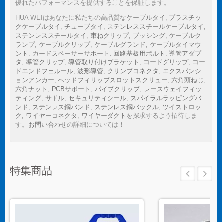
優れたパフォーマンスを提供することを保証します。
HUA WEIはあなたに私たちの高品質な
ケーブルタイ
,
プラスチッ
クケーブルタイ
,
チューブタイ
,
ステンレススチールケーブルタイ
,
ステンレススチールタイ
,
束ねクリップ
,
ブッシング
,
ケーブルク
ランプ
,
ケーブルクリップ
,
ケーブルグランド
,
ケーブルタイマウ
ント
,
カードスペーサーサポート
,
回路基板用ボルト
,
導管アダプ
タ
,
導管クリップ
,
導管取り付けブラケット
,
コードグリップ
,
コー
ドエンドフェルール
,
波形導管
,
クリンプコネクタ
,
エクスパンシ
ョンアンカー
,
ヘッドフィリップスロットスクリュー
,
六角頭ねじ
,
六角ナット
,
PCBサポート
,
パイプクリップ
,
レースウェイフィッ
ティング
,
サドル
,
セキュリティシール
,
スパイラルラッピングバ
ンド
,
ステンレス鋼バンド
,
ステンレス鋼バックル
,
ツイストロッ
ク
,
ワイヤーコネクタ
,
ワイヤーダクト
を探求するよう招待しま
す。
お問い合わせ
の詳細については！
特集商品