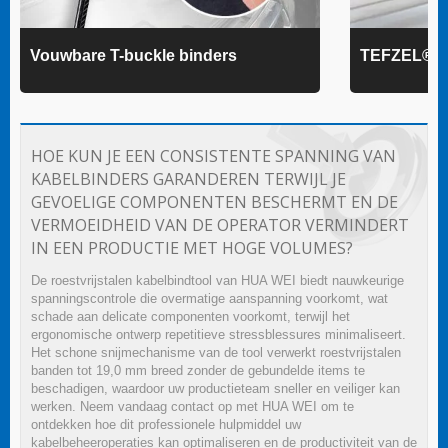
Vouwbare T-buckle binders
TEFZEL® k
HOE KUN JE EEN CONSISTENTE SPANNING VAN
KABELBINDERS GARANDEREN TERWIJL JE
GEVOELIGE COMPONENTEN BESCHERMT EN DE
VERMOEIDHEID VAN DE OPERATOR VERMINDERT
IN EEN PRODUCTIE MET HOGE VOLUMES?
De roestvrijstalen kabelbindtool van HUA WEI biedt nauwkeurige
spanningscontrole die overmatige aanspanning voorkomt, wat
schade aan delicate componenten voorkomt, terwijl het
ergonomische ontwerp repetitieve stressblessures minimaliseert.
Het schone snijmechanisme van de tool verwerkt roestvrijstalen
banden tot 19,0 mm breed zonder de gebundelde items te
beschadigen, waardoor uw productieteam sneller en veiliger kan
werken. Neem vandaag contact op met HUA WEI om te
ontdekken hoe dit professionele hulpmiddel uw
kabelbeheeroperaties kan optimaliseren en de productiviteit van de