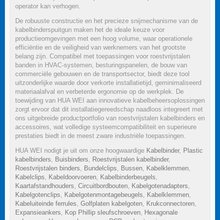
operator kan verhogen.
De robuuste constructie en het precieze snijmechanisme van de
kabelbinderspuitgun maken het de ideale keuze voor
productieomgevingen met een hoog volume, waar operationele
efficiëntie en de veiligheid van werknemers van het grootste
belang zijn. Compatibel met toepassingen voor roestvrijstalen
banden in HVAC-systemen, besturingspanelen, de bouw van
commerciële gebouwen en de transportsector, biedt deze tool
uitzonderlijke waarde door verkorte installatietijd, geminimaliseerd
materiaalafval en verbeterde ergonomie op de werkplek. De
toewijding van HUA WEI aan innovatieve kabelbeheersoplossingen
zorgt ervoor dat dit installatiegereedschap naadloos integreert met
ons uitgebreide productportfolio van roestvrijstalen kabelbinders en
accessoires, wat volledige systeemcompatibiliteit en superieure
prestaties biedt in de meest zware industriële toepassingen.
HUA WEI nodigt je uit om onze hoogwaardige
Kabelbinder
,
Plastic
kabelbinders
,
Buisbinders
,
Roestvrijstalen kabelbinder
,
Roestvrijstalen binders
,
Bundelclips
,
Bussen
,
Kabelklemmen
,
Kabelclips
,
Kabeldoorvoeren
,
Kabelbinderbeugels
,
Kaartafstandhouders
,
Circuitbordbouten
,
Kabelgotenadapters
,
Kabelgotenclips
,
Kabelgotenmontagebeugels
,
Kabelklemmen
,
Kabeluiteinde ferrules
,
Golfplaten kabelgoten
,
Krukconnectoren
,
Expansieankers
,
Kop Phillip sleufschroeven
,
Hexagonale