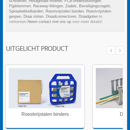
schroeven
,
Hexagonale moeren
,
PCB-ondersteuningen
,
Pijpklemmen
,
Raceway-fittingen
,
Zadels
,
Beveiligingszegels
,
Spiraalwikkelbanden
,
Roestvrijstalen banden
,
Roestvrijstalen
gespen
,
Draai sloten
,
Draadconnectoren
,
Draadgoten
te
verkennen.
Neem contact met ons op
voor meer details!
UITGELICHT PRODUCT
Roestvrijstalen binders
Draa