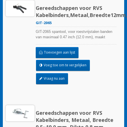
Gereedschappen voor RVS
Kabelbinders,Metaal,Breedte12mm,
GIT-2065
GIT-2065 spantool, voor roestvrijstalen banden
van maximaal 0.47 inch (12.0 mm), maakt
gebruik van handmatige bediening om te
spannen en roestvrijstalen banden af te
Toevoegen aan lijst
snijden.Spanningstools bieden consistent
gebruik over vele cycli en ergonomische,
antislip, gevoerde handgrepen voor comfort en
Voeg toe om te vergelijken
controle.
Vraag nu aan
Gereedschappen voor RVS
Kabelbinders, Metaal, Breedte
9,5~19,0 mm, Dikte 0,8 mm