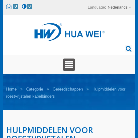
0
0
Nederlands
Home
Categorie
Gereedschappen
Hulpmiddelen voor
roestvrijstalen kabelbinders
HULPMIDDELEN VOOR