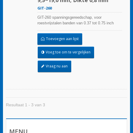
GIT-260
GIT-260 spanningsgereedschap, voor
roestvrijstalen banden van 0.37 tot 0.75 inch
(9.5~19.0 mm), maakt gebruik van handmatige
bediening om te spannen en de roestvrijstalen
Toevoegen aan lijst
band af te snijden.Spanningstools bieden
consistent gebruik over vele cycli en
ergonomische, antislip, gevoerde handgrepen
Voeg toe om te vergelijken
voor comfort en controle.
Vraag nu aan
Resultaat 1 - 3 van 3
MENU