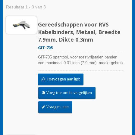
Resultaat 1 - 3 van 3
Gereedschappen voor RVS
Kabelbinders, Metaal, Breedte
7.9mm, Dikte 0.3mm
GIT-705
GIT-705 spantool, voor roestvrijstalen banden
van maximaal 0.31 inch (7.9 mm), maakt gebruik
van handmatige bediening om te spannen en
roestvrijstalen banden af te
Toevoegen aan lijst
snijden.Spanningstools bieden consistent
gebruik over vele cycli en ergonomische,
antislip, gevoerde handgrepen voor comfort en
Voeg toe om te vergelijken
controle.
Vraag nu aan