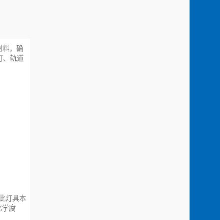
材料，确
灯、轨道
因此灯具本
化学腐