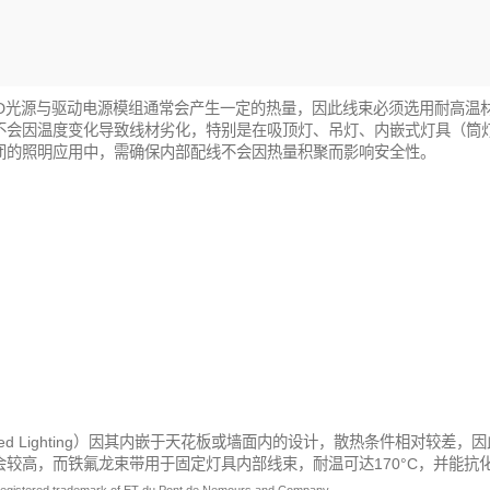
ED光源与驱动电源模组通常会产生一定的热量，因此线束必须选用耐高温
不会因温度变化导致线材劣化，特别是在吸顶灯、吊灯、内嵌式灯具（筒
闭的照明应用中，需确保内部配线不会因热量积聚而影响安全性。
ssed Lighting）因其内嵌于天花板或墙面内的设计，散热条件相对较差，
会较高，而铁氟龙束带用于固定灯具内部线束，耐温可达170°C，并能抗
 registered trademark of ET du Pont de Nemours and Company