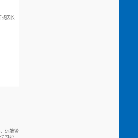
折或因长
器、远端警
I学习能