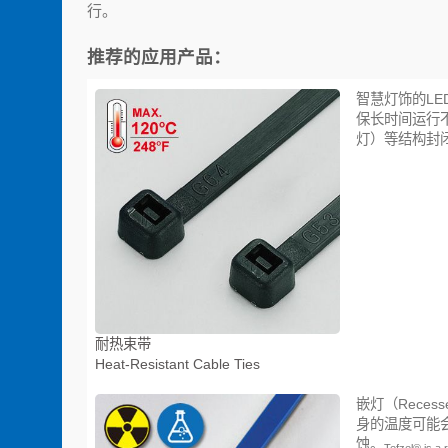
行。
推荐的应用产品：
智慧灯饰的L
保长时间运行
灯）等结构封
耐热束带
Heat-Resistant Cable Ties
嵌灯（Rece
身的温度可能
蚀。
Tefzel® is a