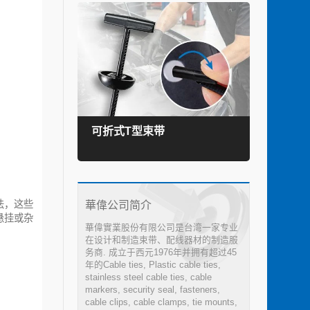
可折式T型束带
TEF
華偉公司简介
法，这些
悬挂或杂
華偉實業股份有限公司是台湾一家专业
在设计和制造束带、配线器材的制造服
务商. 成立于西元1976年并拥有超过45
年的Cable ties, Plastic cable ties,
stainless steel cable ties, cable
markers, security seal, fasteners,
cable clips, cable clamps, tie mounts,