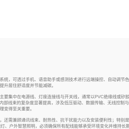
系统，可透过手机、语音助手或感测技术进行远端操控、自动调节
提升居住舒适度并节能减碳。
主要集中在电源线、灯座连接线与开关线，通常以PVC绝缘线或矽
具内部线束的复杂度显著提高，涉及低压驱动、数据传输、无线控制
理变得至关重要。
，还需兼顾通讯线束、耐热性、抗干扰能力以及安装便利性；特别
围灯、户外智慧照明，必须确保所有配线能够承受环境变化并维持长