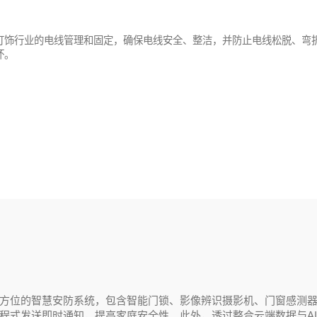
灯饰行业的电线管理和固定，确保电线安全、整洁，并防止电线松脱、弯
坏。
方位的智慧安防系统，包含智能门锁、影像辨识摄影机、门窗感测
程式发送即时通知，提高家庭安全性。此外，透过整合云端数据与A