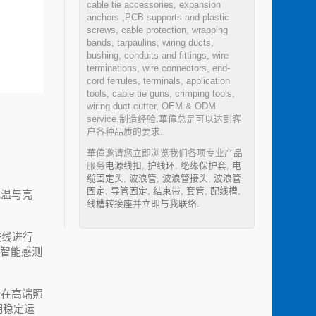
cable tie accessories, expansion
anchors ,PCB supports and plastic
screws, cable protection, wrapping
bands, tarpaulins, wiring ducts,
bushing, conduits and fittings, wire
terminations, wire connectors, end-
cord ferrules, terminals, application
tools, cable tie guns, crimping tools,
wiring duct cutter, OEM & ODM
service.制造经验,華偉总是可以达到客
户各种品质的要求.
華偉邀请您立即浏览我们各项专业产品
服务
电源线扣
,
护线环
,
绝缘保护套
,
电
缆固定头
,
波浪管
,
波浪管接头
,
波浪管
固定
,
导管固定
,
结束带
,
套管
,
配线槽
,
色温与亮
线槽转接座
并
立即与我联络
.
胶线进行
与智能感测
是在高端照
期稳定运