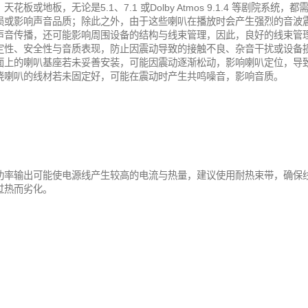
花板或地板，无论是5.1、7.1 或Dolby Atmos 9.1.4 等剧院系统，
损或影响声音品质；除此之外，由于这些喇叭在播放时会产生强烈的音波
声音传播，还可能影响周围设备的结构与线束管理，因此，良好的线束管
定性、安全性与音质表现，防止因震动导致的接触不良、杂音干扰或设备
面上的喇叭基座若未妥善安装，可能因震动逐渐松动，影响喇叭定位，导
绕喇叭的线材若未固定好，可能在震动时产生共鸣噪音，影响音质。
功率输出可能使电源线产生较高的电流与热量，建议使用耐热束带，确保
过热而劣化。