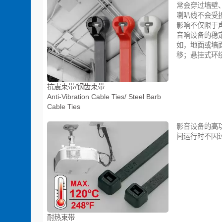
常会穿过墙壁、天
喇叭线不会受
影响不仅限于
音响设备的稳
如，地面或墙
移；悬挂式环
抗震束带/钢齿束带
Anti-Vibration Cable Ties/ Steel Barb
Cable Ties
影音设备的高
间运行时不因
耐热束带