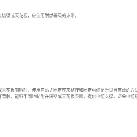
过墙壁或天花板，应使用耐燃等级的束带。
TEFZEL®束带
或天花板喇叭时，使用自黏式固定座来整理和固定电缆是常见且有效的方
有背胶，能够牢固地黏附在墙壁或天花板表面，提供电缆支撑，避免电缆