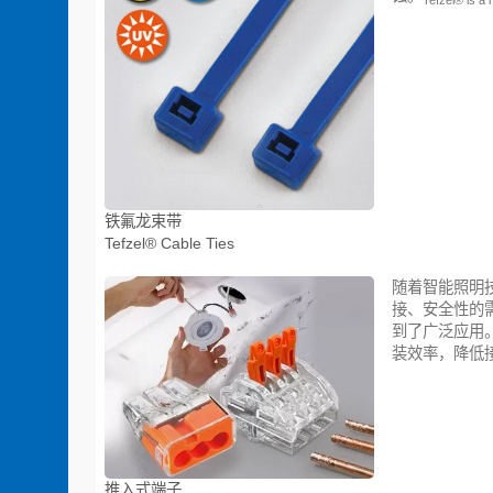
铁氟龙束带
Tefzel® Cable Ties
随着智能照明
接、安全性的
到了广泛应用
装效率，降低
推入式端子