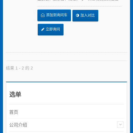
或导管的底部，呈现整齐的切割边缘，不留毛刺
或裂缝。单次切割范围为80 mm（3.15 inch）。
添加到询问车
加入对比
立即询问
结果 1 - 2 的 2
选单
首页
公司介绍