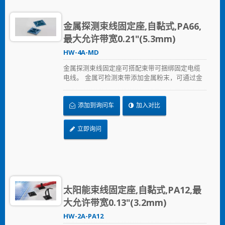
金属探测束线固定座,自黏式,PA66,
最大允许带宽0.21"(5.3mm)
HW-4A-MD
金属探测束线固定座可搭配束带可捆绑固定电缆
电线。 金属可检测束带添加金属粉末，可通过金
属检测设备进行检测，即使很小的碎片也可以被
侦测到。这主要可以解决食品业、饮料业、制药
添加到询问车
加入对比
和医疗生技业，可能因束带松脱进入食品及饮料
生产过程的污染问题。 金属可检测束带符合国家
食品药品监督管理局（FDA）的规范。
立即询问
太阳能束线固定座,自黏式,PA12,最
大允许带宽0.13"(3.2mm)
HW-2A-PA12