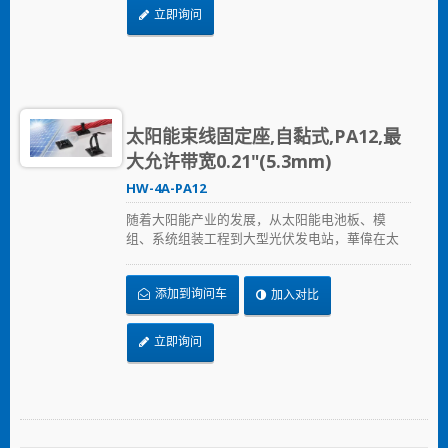
命。
立即询问
太阳能束线固定座,自黏式,PA12,最
大允许带宽0.21"(5.3mm)
HW-4A-PA12
随着大阳能产业的发展，从太阳能电池板、模
组、系统组装工程到大型光伏发电站，華偉在太
阳能产业提供的全方位解决方案，从束带、固定
座、浪管到边缘夹，提供兼顾品质与价格的解决
添加到询问车
加入对比
方案，加速节省安装时间、采用更可靠的PA12原
料，在恶劣的环境下表现出色，延长产品使用寿
命。
立即询问