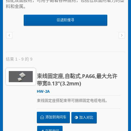
搭配双面胶材，可用于黏着各种底材，包括低表面附着力的塑
料和金属。
进阶搜寻
结果 1 - 9 的 9
束线固定座,自黏式,PA66,最大允许
带宽0.13"(3.2mm)
HW-2A
束线固定座搭配束带可捆绑固定电缆电线。
添加到询问车
加入对比