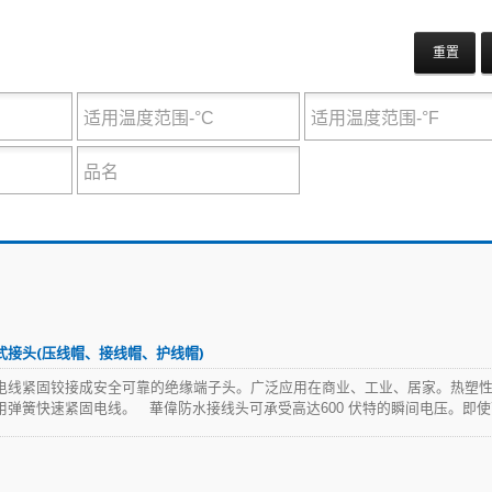
重置
接头(压线帽、接线帽、护线帽)
电线紧固铰接成安全可靠的绝缘端子头。广泛应用在商业、工业、居家。热塑
用弹簧快速紧固电线。 華偉防水接线头可承受高达600 伏特的瞬间电压。即使
缘矽脂能让您的电气连接保持干燥。无论是户外设备、汽车、船舶应用或工业
您提供卓越的连接解决方​​案。