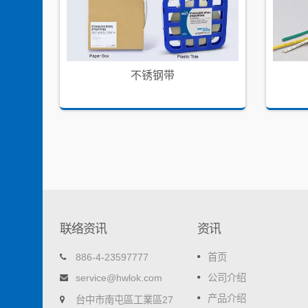
不锈钢带
联络资讯
资讯
自黏式电线固定座
886-4-23597777
首页
合人体工
可快速、简易地固定电线，是线材整理好
service@hwlok.com
公司介绍
，压剪一
手。
产品介绍
台中市南屯區工業區27