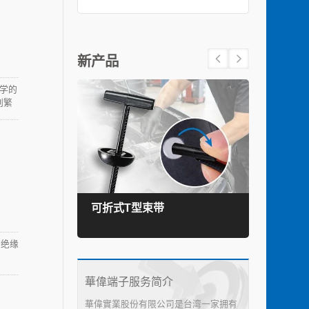
新产品
工学的
别繁
推入式
可折式T型束带
TEF
。绝缘
華偉端子服务简介
華偉實業股份有限公司是台湾一家拥有