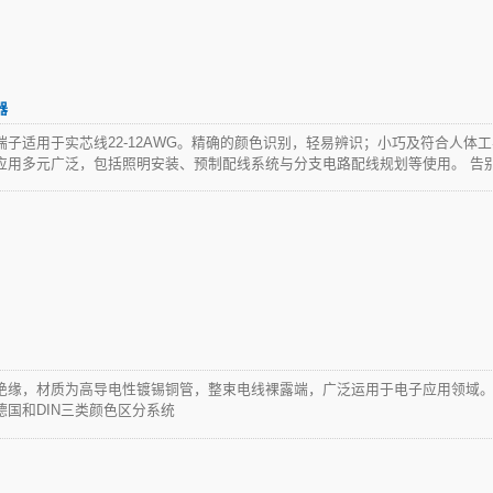
器
子适用于实芯线22-12AWG。精确的颜色识别，轻易辨识；小巧及符合人体
应用多元广泛，包括照明安装、预制配线系统与分支电路配线规划等使用。 告
速的、可靠的、轻巧的接线的方式。重新定义您的接线安装工作，華偉实业的
线解决方案。
TEFZEL®束带
绝缘，材质为高导电性镀锡铜管，整束电线裸露端，广泛运用于电子应用领域
国和DIN三类颜色区分系统