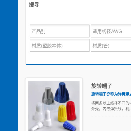
搜寻
旋转端子
旋转端子亦称为弹簧螺式
将两条以上线径不同的
外壳，内嵌弹簧线，利
或洪水，预先填充的绝
華偉的防水接线头都能为