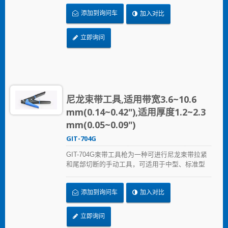
设计，压剪一次完成。可依客户需求订制颜色及
添加到询问车
加入对比
刻印品牌Logo。钢构一体式机身设计，更为耐用
及可靠。 CE, RoHS等认证，并拥有多国发明专利
申请。
立即询问
尼龙束带工具,适用带宽3.6~10.6
mm(0.14~0.42"),适用厚度1.2~2.3
mm(0.05~0.09")
GIT-704G
GIT-704G束带工具枪为一种可进行尼龙束带拉紧
和尾部切断的手动工具，可适用于中型、标准型
及重型尼龙束带。产品耐用性高，可经多次使用
仍维持一致的强度，并具符合人体工学的防滑缓
添加到询问车
加入对比
冲手柄。允许拉伸强度从40磅到175磅。
立即询问