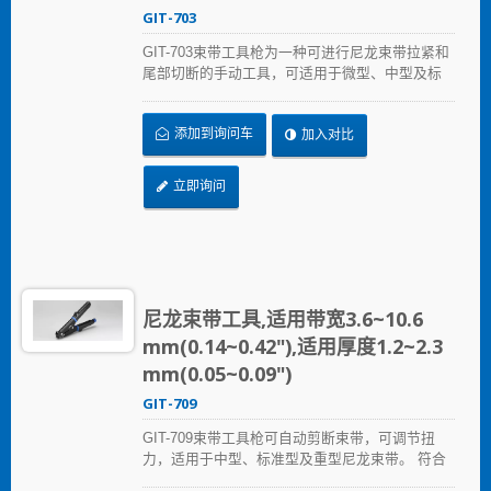
GIT-703
GIT-703束带工具枪为一种可进行尼龙束带拉紧和
尾部切断的手动工具，可适用于微型、中型及标
准型尼龙束带。产品耐用性高，可经多次使用后
仍维持一致的强度，并可透过旋钮进行拉伸强度
添加到询问车
加入对比
调整。其枪型的外观设计可便于于空间受限的环
境进行使用。 允许拉伸强度从18到50磅的张力。
立即询问
尼龙束带工具,适用带宽3.6~10.6
mm(0.14~0.42"),适用厚度1.2~2.3
mm(0.05~0.09")
GIT-709
GIT-709束带工具枪可自动剪断束带，可调节扭
力，适用于中型、标准型及重型尼龙束带。 符合
人体工学的防滑缓冲握柄，握持舒适，操作省力