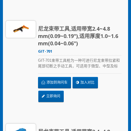
尼龙束带工具,适用带宽2.4~4.8
mm(0.09~0.19"),适用厚度1.0~1.6
mm(0.04~0.06")
GIT-701
GIT-701束带工具枪为一种可进行尼龙束带拉紧和
尾部切断之手动工具，可适用于微型、中型及标
准型尼龙束带。其枪型的外观设计可便于于空间
受限的环境进行使用。 允许拉伸强度从18到50磅
添加到询问车
加入对比
的张力。
立即询问