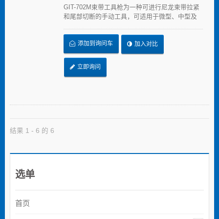
GIT-702M束带工具枪为一种可进行尼龙束带拉紧
和尾部切断的手动工具，可适用于微型、中型及
标准型尼龙束带。产品耐用性高，可经多次使用
后仍维持一致的强度，并可透过旋钮进行拉伸强
添加到询问车
加入对比
度调整。其枪型的外观设计可便于于空间受限的
环境进行使用。 允许拉伸强度从18到50磅的张
力。
立即询问
结果 1 - 6 的 6
选单
首页