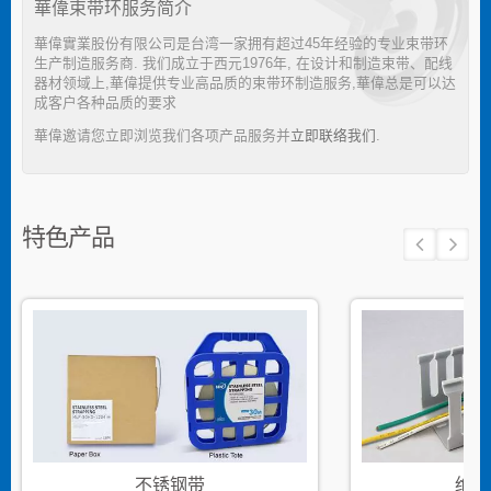
華偉束带环服务简介
華偉實業股份有限公司是台湾一家拥有超过45年经验的专业束带环
生产制造服务商. 我们成立于西元1976年, 在设计和制造束带、配线
器材领域上,華偉提供专业高品质的束带环制造服务,華偉总是可以达
成客户各种品质的要求
華偉邀请您立即浏览我们各项产品服务并
立即联络我们
.
特色产品
不锈钢带
绝缘