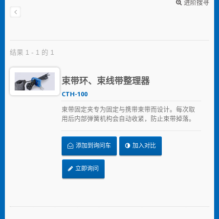
进阶搜寻
结果 1 - 1 的 1
束带环、束线带整理器
CTH-100
束带固定夹专为固定与携带束带而设计。每次取
用后内部弹簧机构会自动收紧，防止束带掉落。
可快速取用束带，无需手持或翻找口袋，特别适
合高处作业时使用，提升安全性与专注力。附金
添加到询问车
加入对比
属扣环，可轻松夹在腰带或裤头上，解放双手，
提升作业效率。
立即询问